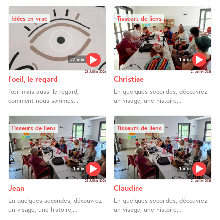
Idées en vrac
Tisseurs de liens
27 min
1 min
23 Juillet 2026
23 Juillet 2026
l’oeil, le regard
Christine
l’œil mais aussi le regard,
En quelques secondes, découvrez
comment nous sommes...
un visage, une histoire,...
Tisseurs de liens
Tisseurs de liens
1 min
1 min
23 Juillet 2026
23 Juillet 2026
Jean
Claudine
En quelques secondes, découvrez
En quelques secondes, découvrez
un visage, une histoire,...
un visage, une histoire,...