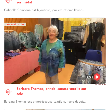
sur métal
Gabrielle Campana est bijoutière, joaillère et émailleuse...
Les mains d’or
6 min
22 Août 2026
Barbara Thomas, ennoblisseuse textile sur
soie
Barbara Thomas est ennoblisseuse textile sur soie depuis...