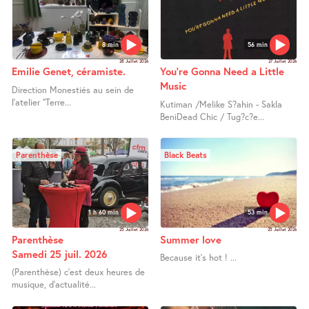
8 min
56 min
28 Juillet 2026
27 Juillet 2026
Emilie Genet, céramiste.
You’re Gonna Need a Little
Music
Direction Monestiés au sein de
l’atelier "Terre...
Kutiman /Melike S?ahin - Sakla
BeniDead Chic / Tug?c?e...
Parenthèse
Black Beats
1 h 60 min
53 min
25 Juillet 2026
25 Juillet 2026
Parenthèse
Summer love
Samedi 25 juil. 2026
Because it’s hot ! ...
(Parenthèse) c’est deux heures de
musique, d’actualité...