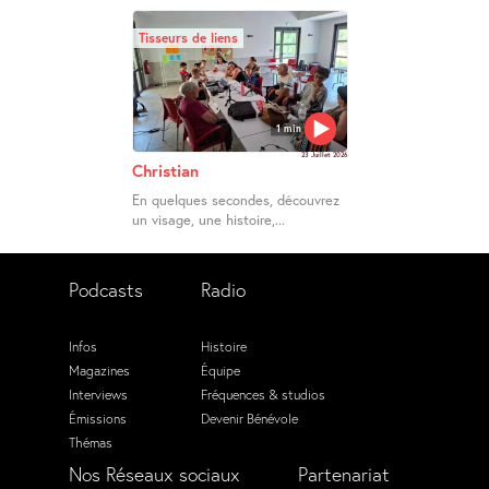
Tisseurs de liens
1 min
23 Juillet 2026
Christian
En quelques secondes, découvrez
un visage, une histoire,...
Podcasts
Radio
Infos
Histoire
Magazines
Équipe
Interviews
Fréquences & studios
Émissions
Devenir Bénévole
Thémas
Nos Réseaux sociaux
Partenariat