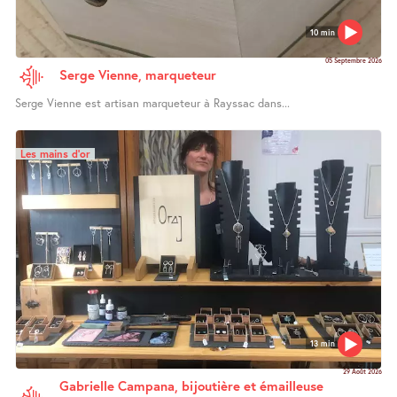
10 min
05 Septembre 2026
Serge Vienne, marqueteur
Serge Vienne est artisan marqueteur à Rayssac dans...
Les mains d’or
13 min
29 Août 2026
Gabrielle Campana, bijoutière et émailleuse