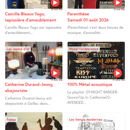
11 min
1 h 60 min
08 Août 2026
01 Août 2026
Camille Blasco Yago,
Parenthèse
tapissière d’ameublement
Samedi 01 août 2026
Camille Blasco Yago est tapissière
(Parenthèse) c’est deux heures de
d’ameublement,...
musique, d’actualité...
Les mains d’or
Metal rendez-vous
7 min
58 min
01 Août 2026
31 Juillet 2026
Catherine Durand-Jenny,
100% Métal acoustique
abajouriste
La playlist :01-NIGHT RANGER-
Growin’Up In California02-
Catherine Durand-Jenny est
AVENGED...
abajouriste à Gaillac dans...
Focus
Les temps modernes