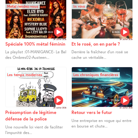
Metal rendez-vous
In vino
58 min
6 min
24 Juillet 2026
24 Juillet 2026
Spéciale 100% métal féminin
Et le rosé, on en parle ?
La playlist :01-MANIGANCE- Le Bal
Derrière la fraîcheur d’un rosé se
des Ombres02-Austeen...
cache un véritable...
Les temps modernes
Les chroniques financières
13 min
21 min
24 Juillet 2026
23 Juillet 2026
Présomption de légitime
Retour vers le futur
défense de la police
Une entreprise en vogue qui entre
en bourse et chute...
Une nouvelle loi vient de faciliter
l’impunité des...