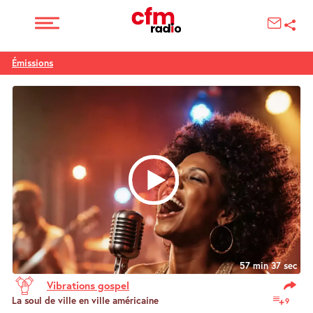
Émissions
57 min 37 sec
Vibrations gospel
La soul de ville en ville américaine
9