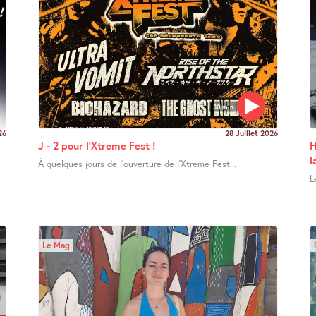
30 min
26
28 Juillet 2026
J - 2 pour l’Xtreme Fest !
H
l
À quelques jours de l’ouverture de l’Xtreme Fest...
L
Le Mag