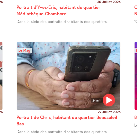
26
30 Juillet 2026
Portrait d’Yves-Eric, habitant du quartier
O
Médiathèque-Chambord
B
Dans la série des portraits d’habitants des quartiers...
"
Le Mag
24 min
26
29 Juillet 2026
Portrait de Chris, habitant du quartier Beausoleil
8
Bas
L
Dans la série des portraits d’habitants des quartiers...