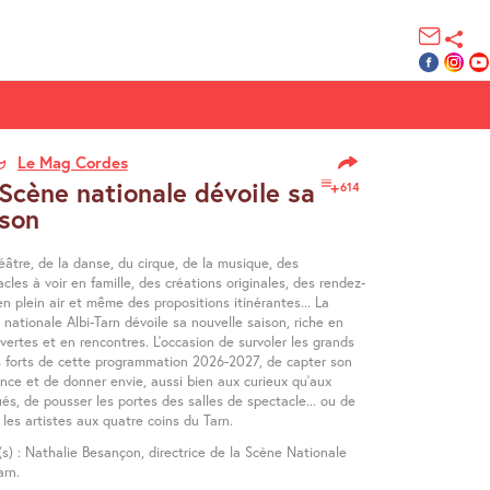
Le Mag Cordes
Scène nationale dévoile sa
614
ison
âtre, de la danse, du cirque, de la musique, des
cles à voir en famille, des créations originales, des rendez-
n plein air et même des propositions itinérantes... La
nationale Albi-Tarn dévoile sa nouvelle saison, riche en
ertes et en rencontres. L’occasion de survoler les grands
 forts de cette programmation 2026-2027, de capter son
nce et de donner envie, aussi bien aux curieux qu’aux
és, de pousser les portes des salles de spectacle... ou de
 les artistes aux quatre coins du Tarn.
(s) : Nathalie Besançon, directrice de la Scène Nationale
arn.