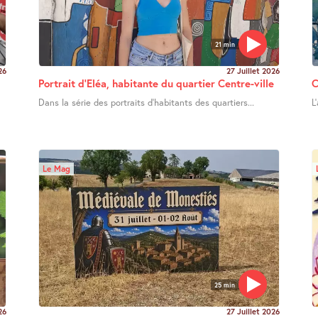
21 min
26
27 Juillet 2026
Portrait d’Eléa, habitante du quartier Centre-ville
C
Dans la série des portraits d’habitants des quartiers...
L
Le Mag
25 min
26
27 Juillet 2026