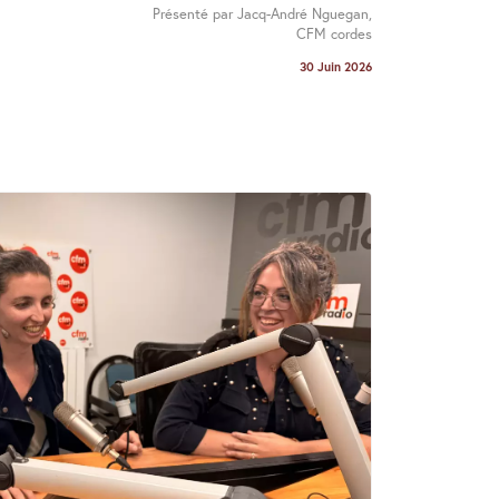
Présenté par Jacq-André Nguegan,
CFM cordes
30 Juin 2026