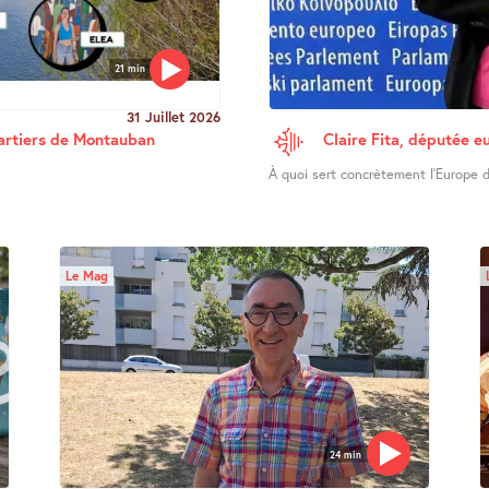
21 min
31 Juillet 2026
uartiers de Montauban
Claire Fita, députée e
À quoi sert concrètement l’Europe d
Le Mag
24 min