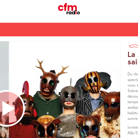
La 
sa
Du thé
specta
vous e
Scène 
découv
temps
ambia
habitu
suivre
Invité
Albi-T