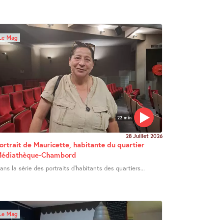
Le Mag
22 min
28 Juillet 2026
ortrait de Mauricette, habitante du quartier
édiathèque-Chambord
ans la série des portraits d’habitants des quartiers...
Le Mag