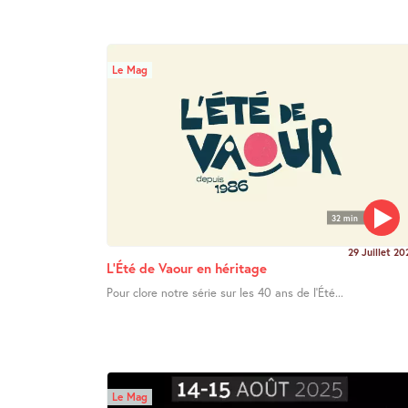
Le Mag
32 min
29 Juillet 20
L’Été de Vaour en héritage
Pour clore notre série sur les 40 ans de l’Été...
Le Mag