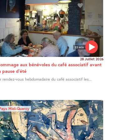
33 min
28 Juillet 2026
ommage aux bénévoles du café associatif avant
a pause d’été
e rendez-vous hebdomadaire du café associatif les...
Pays Midi-Quercy