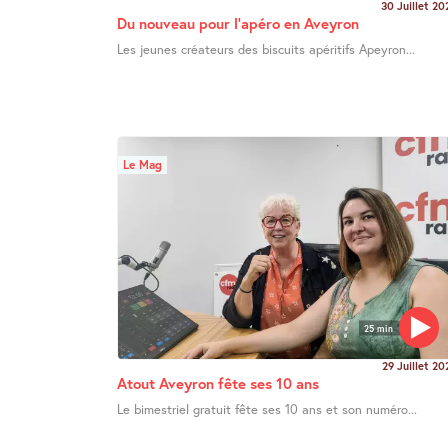
30 Juillet 20
Du nouveau pour l’apéro en Aveyron
Les jeunes créateurs des biscuits apéritifs Apeyron...
Le Mag
25 min
29 Juillet 20
Atout Aveyron fête ses 10 ans
Le bimestriel gratuit fête ses 10 ans et son numéro...