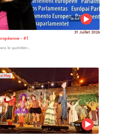
28 min
31 Juillet 2026
uropéenne - #1
ans le quotidien...
Le Mag
27 min