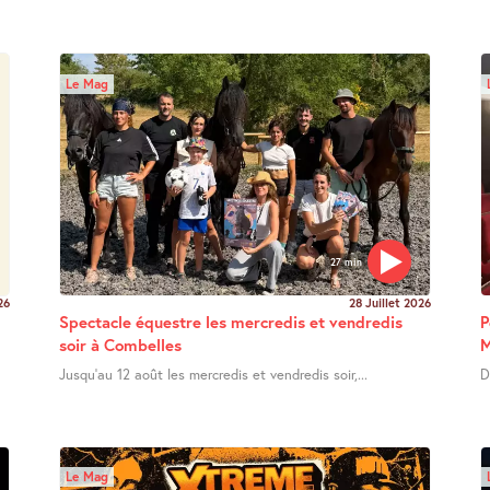
Le Mag
27 min
26
28 Juillet 2026
Spectacle équestre les mercredis et vendredis
P
soir à Combelles
M
Jusqu’au 12 août les mercredis et vendredis soir,...
D
Le Mag