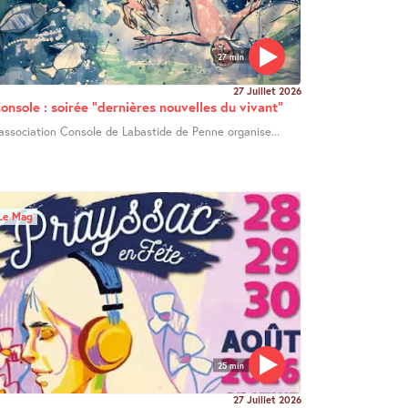
27 min
27 Juillet 2026
onsole : soirée "dernières nouvelles du vivant"
’association Console de Labastide de Penne organise...
Le Mag
25 min
27 Juillet 2026