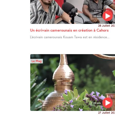
25 min
28 Juillet 20
Un écrivain camerounais en création à Cahors
L’écrivain camerounais Kouam Tawa est en résidence...
Le Mag
25 min
27 Juillet 20