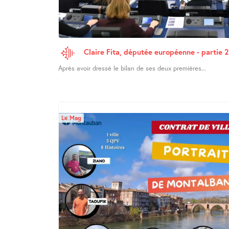
Claire Fita, députée européenne - partie 2
Après avoir dressé le bilan de ses deux premières...
Le Mag