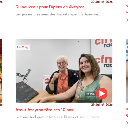
26
30 Juillet 2026
Du nouveau pour l’apéro en Aveyron
P
M
Les jeunes créateurs des biscuits apéritifs Apeyron...
D
Le Mag
25 min
26
29 Juillet 2026
Atout Aveyron fête ses 10 ans
P
B
Le bimestriel gratuit fête ses 10 ans et son numéro...
D