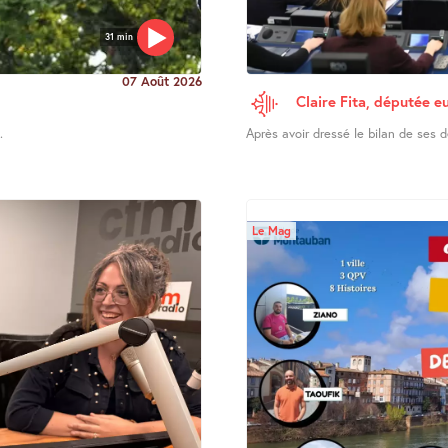
31 min
07 Août 2026
Claire Fita, députée e
.
Après avoir dressé le bilan de ses d
Le Mag