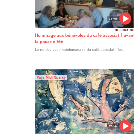
33 min
28 Juillet 20
Hommage aux bénévoles du café associatif avan
la pause d’été
Le rendez-vous hebdomadaire du café associatif les...
Pays Midi-Quercy
27 min