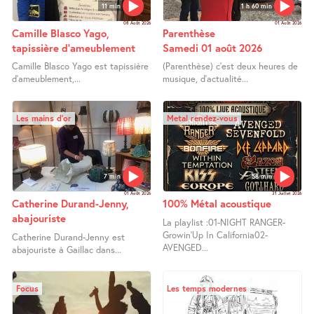
11 min
1 h 60 min
08 Août 2026
01 Août 2026
Camille Blasco Yago,
Parenthèse
tapissière d’ameublement
Samedi 01 août 2026
Camille Blasco Yago est tapissière
(Parenthèse) c’est deux heures de
d’ameublement,...
musique, d’actualité...
Les mains d’or
Metal rendez-vous
7 min
58 min
01 Août 2026
31 Juillet 2026
Catherine Durand-Jenny,
100% Métal acoustique
abajouriste
La playlist :01-NIGHT RANGER-
Growin’Up In California02-
Catherine Durand-Jenny est
AVENGED...
abajouriste à Gaillac dans...
Focus
Les temps modernes