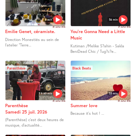
8 min
56 min
28 Juillet 2026
27 Juillet 2026
Emilie Genet, céramiste.
You’re Gonna Need a Little
Music
Direction Monestiés au sein de
l’atelier "Terre...
Kutiman /Melike S?ahin - Sakla
BeniDead Chic / Tug?c?e...
Parenthèse
Black Beats
1 h 60 min
53 min
25 Juillet 2026
25 Juillet 2026
Parenthèse
Summer love
Samedi 25 juil. 2026
Because it’s hot ! ...
(Parenthèse) c’est deux heures de
musique, d’actualité...