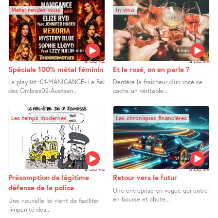
Metal rendez-vous
In vino
58 min
6 min
24 Juillet 2026
24 Juillet 2026
Spéciale 100% métal féminin
Et le rosé, on en parle ?
La playlist :01-MANIGANCE- Le Bal
Derrière la fraîcheur d’un rosé se
des Ombres02-Austeen...
cache un véritable...
Les temps modernes
Les chroniques financières
13 min
21 min
24 Juillet 2026
23 Juillet 2026
Présomption de légitime
Retour vers le futur
défense de la police
Une entreprise en vogue qui entre
en bourse et chute...
Une nouvelle loi vient de faciliter
l’impunité des...