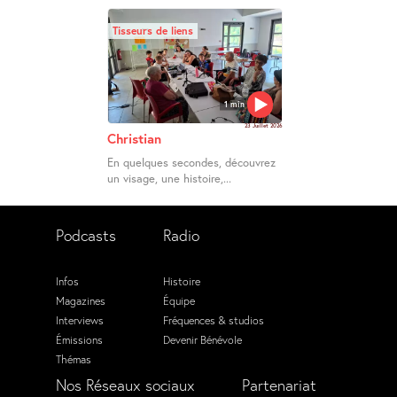
Tisseurs de liens
1 min
23 Juillet 2026
Christian
En quelques secondes, découvrez
un visage, une histoire,...
Podcasts
Radio
Infos
Histoire
Magazines
Équipe
Interviews
Fréquences & studios
Émissions
Devenir Bénévole
Thémas
Nos Réseaux sociaux
Partenariat