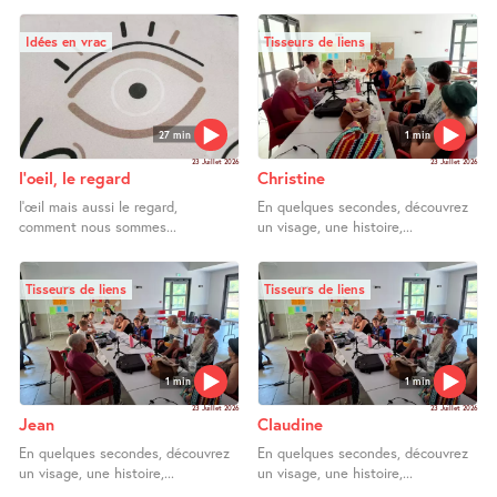
Idées en vrac
Tisseurs de liens
27 min
1 min
23 Juillet 2026
23 Juillet 2026
l’oeil, le regard
Christine
l’œil mais aussi le regard,
En quelques secondes, découvrez
comment nous sommes...
un visage, une histoire,...
Tisseurs de liens
Tisseurs de liens
1 min
1 min
23 Juillet 2026
23 Juillet 2026
Jean
Claudine
En quelques secondes, découvrez
En quelques secondes, découvrez
un visage, une histoire,...
un visage, une histoire,...