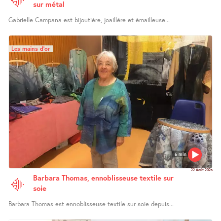
sur métal
Gabrielle Campana est bijoutière, joaillère et émailleuse...
Les mains d’or
6 min
22 Août 2026
Barbara Thomas, ennoblisseuse textile sur
soie
Barbara Thomas est ennoblisseuse textile sur soie depuis...