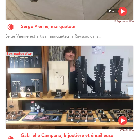
10 min
05 Septembre 2026
Serge Vienne, marqueteur
Serge Vienne est artisan marqueteur à Rayssac dans...
Les mains d’or
13 min
29 Août 2026
Gabrielle Campana, bijoutière et émailleuse