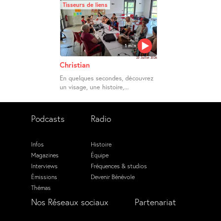
Tisseurs de liens
1 min
23 Juillet 2026
Christian
En quelques secondes, découvrez
un visage, une histoire,...
Podcasts
Radio
Infos
Histoire
Magazines
Équipe
Interviews
Fréquences & studios
Émissions
Devenir Bénévole
Thémas
Nos Réseaux sociaux
Partenariat