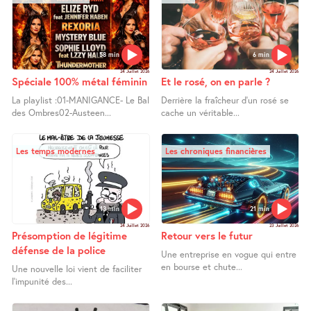
58 min
6 min
24 Juillet 2026
24 Juillet 2026
Spéciale 100% métal féminin
Et le rosé, on en parle ?
La playlist :01-MANIGANCE- Le Bal
Derrière la fraîcheur d’un rosé se
des Ombres02-Austeen...
cache un véritable...
Les temps modernes
Les chroniques financières
13 min
21 min
24 Juillet 2026
23 Juillet 2026
Présomption de légitime
Retour vers le futur
défense de la police
Une entreprise en vogue qui entre
en bourse et chute...
Une nouvelle loi vient de faciliter
l’impunité des...