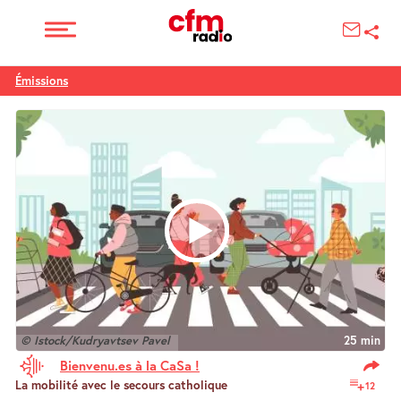
Émissions
© Istock/Kudryavtsev Pavel
25 min
Bienvenu.es à la CaSa !
La mobilité avec le secours catholique
12