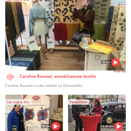
10 min
15 Août 2026
Caroline Roussel, ennoblisseuse textile
Caroline Roussel a créé l’atelier La Demoiselle...
Les mains d’or
Parenthèse
11 min
1 h 60 min