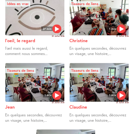
Idées en vrac
Tisseurs de liens
27 min
1 min
23 Juillet 2026
23 Juillet 2026
l’oeil, le regard
Christine
l’œil mais aussi le regard,
En quelques secondes, découvrez
comment nous sommes...
un visage, une histoire,...
Tisseurs de liens
Tisseurs de liens
1 min
1 min
23 Juillet 2026
23 Juillet 2026
Jean
Claudine
En quelques secondes, découvrez
En quelques secondes, découvrez
un visage, une histoire,...
un visage, une histoire,...