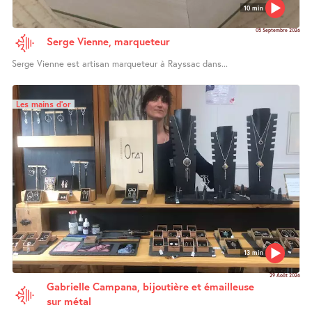
10 min
05 Septembre 2026
Serge Vienne, marqueteur
Serge Vienne est artisan marqueteur à Rayssac dans...
Les mains d’or
13 min
29 Août 2026
Gabrielle Campana, bijoutière et émailleuse
sur métal