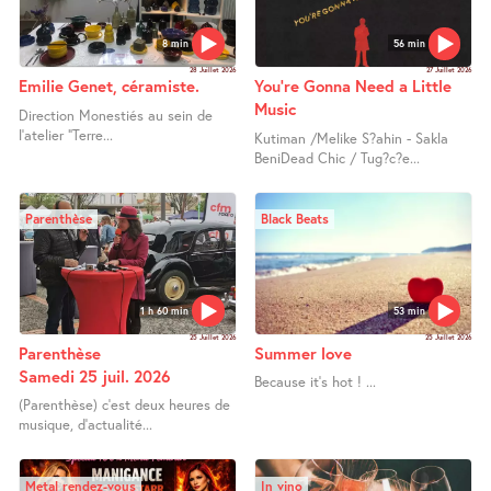
8 min
56 min
28 Juillet 2026
27 Juillet 2026
Emilie Genet, céramiste.
You’re Gonna Need a Little
Music
Direction Monestiés au sein de
l’atelier "Terre...
Kutiman /Melike S?ahin - Sakla
BeniDead Chic / Tug?c?e...
Parenthèse
Black Beats
1 h 60 min
53 min
25 Juillet 2026
25 Juillet 2026
Parenthèse
Summer love
Samedi 25 juil. 2026
Because it’s hot ! ...
(Parenthèse) c’est deux heures de
musique, d’actualité...
Metal rendez-vous
In vino