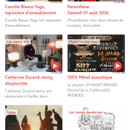
08 Août 2026
01 Août 2026
Camille Blasco Yago,
Parenthèse
tapissière d’ameublement
Samedi 01 août 2026
Camille Blasco Yago est tapissière
(Parenthèse) c’est deux heures de
d’ameublement,...
musique, d’actualité...
Les mains d’or
Metal rendez-vous
7 min
58 min
01 Août 2026
31 Juillet 2026
Catherine Durand-Jenny,
100% Métal acoustique
abajouriste
La playlist :01-NIGHT RANGER-
Growin’Up In California02-
Catherine Durand-Jenny est
AVENGED...
abajouriste à Gaillac dans...
Focus
Les temps modernes