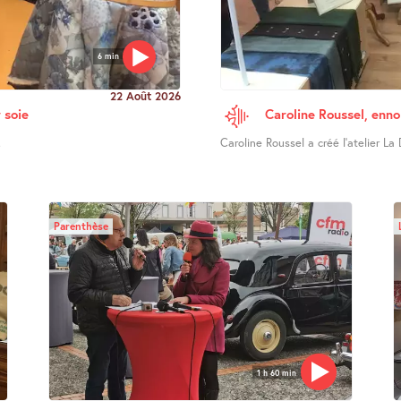
6 min
22 Août 2026
 soie
Caroline Roussel, enno
.
Caroline Roussel a créé l’atelier La 
Parenthèse
1 h 60 min