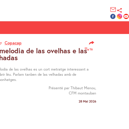
Copacap
melodia de las ovelhas e las
16
lhadas
lodia de las ovelhas es un cort metratge interessant a
brir lèu. Parlam tanben de las velhadas amb de
monhatges.
Présenté par Thibaut Menou,
CFM montauban
28 Mai 2026