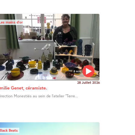
Les mains d’or
8 min
28 Juillet 2026
milie Genet, céramiste.
irection Monestiés au sein de l’atelier "Terre...
Black Beats