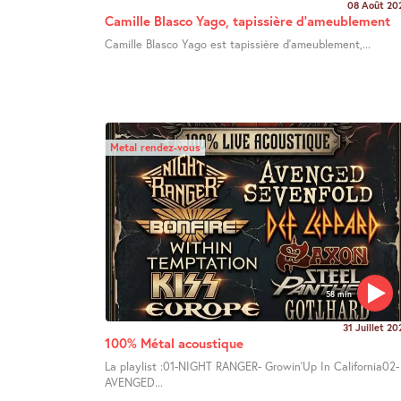
08 Août 20
Camille Blasco Yago, tapissière d’ameublement
Camille Blasco Yago est tapissière d’ameublement,...
Metal rendez-vous
58 min
31 Juillet 20
100% Métal acoustique
La playlist :01-NIGHT RANGER- Growin’Up In California02-
AVENGED...