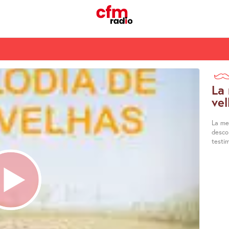
La 
ve
La me
desco
testi