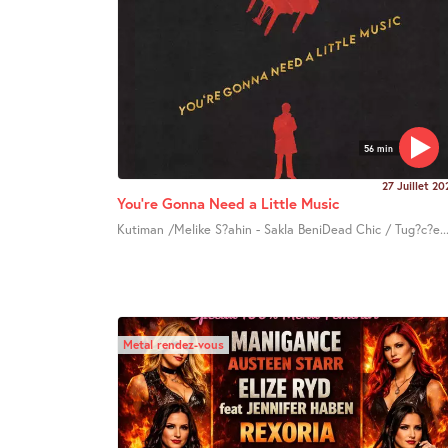
56 min
27 Juillet 20
You’re Gonna Need a Little Music
Kutiman /Melike S?ahin - Sakla BeniDead Chic / Tug?c?e..
Metal rendez-vous