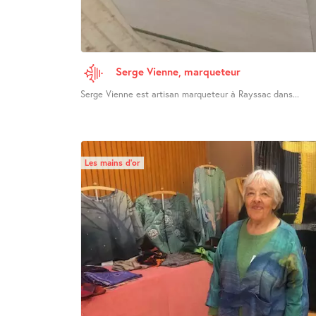
Serge Vienne, marqueteur
Serge Vienne est artisan marqueteur à Rayssac dans...
Les mains d’or