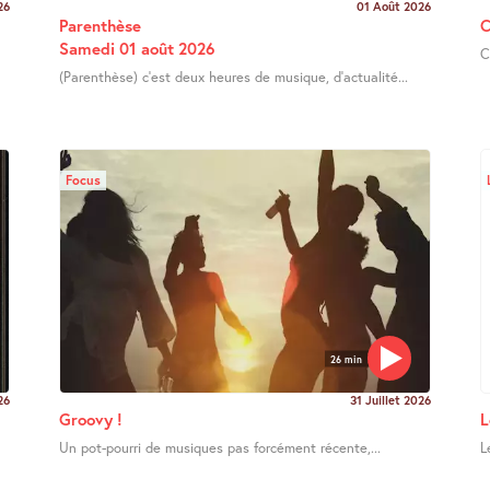
26
01 Août 2026
Parenthèse
C
Samedi 01 août 2026
C
(Parenthèse) c’est deux heures de musique, d’actualité...
Focus
26 min
26
31 Juillet 2026
Groovy !
L
Un pot-pourri de musiques pas forcément récente,...
L