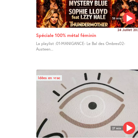
58 min
24 Juillet 20
Spéciale 100% métal féminin
La playlist :01-MANIGANCE- Le Bal des Ombres02-
Austeen...
Idées en vrac
27 min