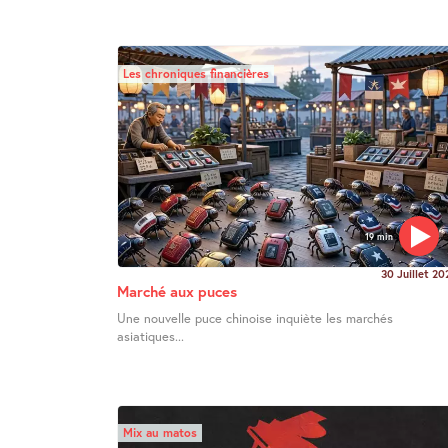
Les chroniques financières
19 min
30 Juillet 20
Marché aux puces
Une nouvelle puce chinoise inquiète les marchés
asiatiques...
Mix au matos