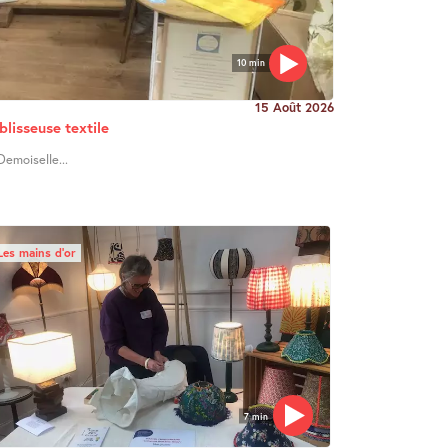
10 min
15 Août 2026
blisseuse textile
Demoiselle...
Les mains d’or
7 min