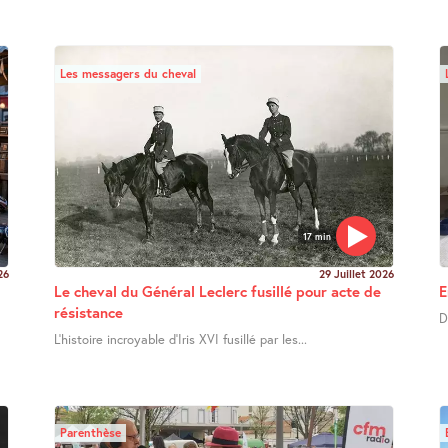
Les messagers du cheval
17 min
26
29 Juillet 2026
Le cheval du Général Leclerc fusillé pour acte de
E
résistance
D
L’histoire incroyable d’Iris XVI fusillé par les...
Parenthèse