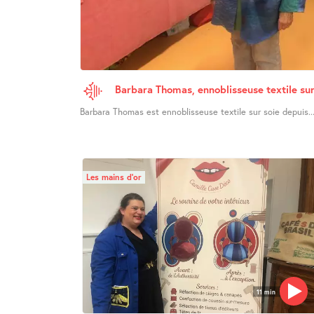
Barbara Thomas, ennoblisseuse textile sur
Barbara Thomas est ennoblisseuse textile sur soie depuis..
Les mains d’or
11 min