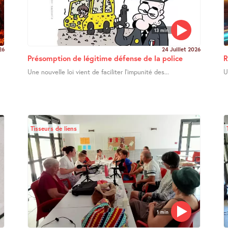
13 min
26
24 Juillet 2026
Présomption de légitime défense de la police
R
Une nouvelle loi vient de faciliter l’impunité des...
U
Tisseurs de liens
1 min