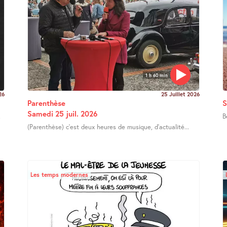
1 h 60 min
26
25 Juillet 2026
Parenthèse
S
Samedi 25 juil. 2026
.
B
(Parenthèse) c’est deux heures de musique, d’actualité...
Les temps modernes