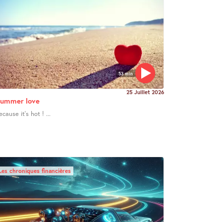
53 min
25 Juillet 2026
ummer love
ecause it’s hot ! ...
Les chroniques financières