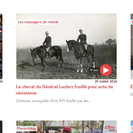
Les messagers du cheval
17 min
26
29 Juillet 2026
Le cheval du Général Leclerc fusillé pour acte de
E
résistance
D
L’histoire incroyable d’Iris XVI fusillé par les...
Parenthèse