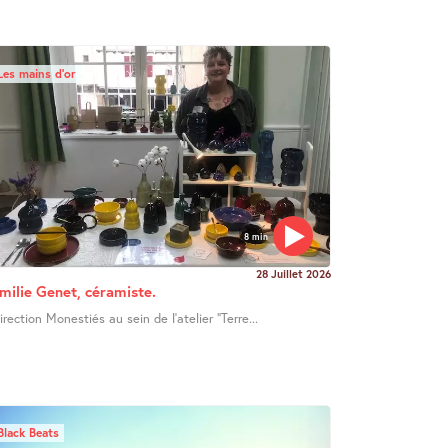
Les mains d’or
8 min
28 Juillet 2026
milie Genet, céramiste.
irection Monestiés au sein de l’atelier "Terre...
Black Beats