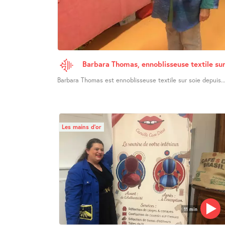
Barbara Thomas, ennoblisseuse textile sur
Barbara Thomas est ennoblisseuse textile sur soie depuis..
Les mains d’or
11 min