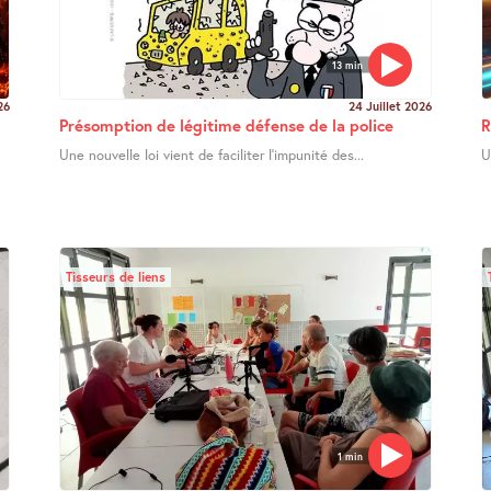
13 min
26
24 Juillet 2026
Présomption de légitime défense de la police
R
Une nouvelle loi vient de faciliter l’impunité des...
U
Tisseurs de liens
1 min