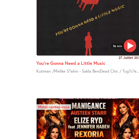
56 min
27 Juillet 20
You’re Gonna Need a Little Music
Kutiman /Melike S?ahin - Sakla BeniDead Chic / Tug?c?e..
Metal rendez-vous