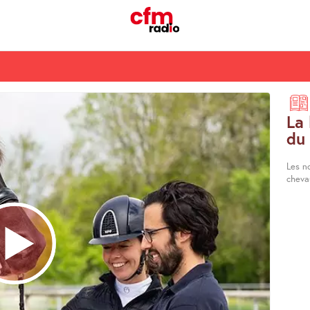
La 
du
Les n
cheva