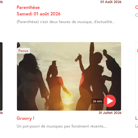
26
01 Août 2026
Parenthèse
C
Samedi 01 août 2026
C
(Parenthèse) c’est deux heures de musique, d’actualité...
Focus
26 min
26
31 Juillet 2026
Groovy !
L
Un pot-pourri de musiques pas forcément récente,...
L