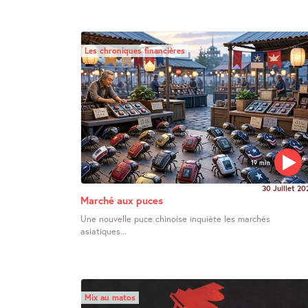
Les chroniques financières
19 min
30 Juillet 20
Marché aux puces
Une nouvelle puce chinoise inquiète les marchés
asiatiques...
Mix au matos