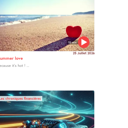
53 min
25 Juillet 2026
ummer love
ecause it’s hot ! ...
Les chroniques financières