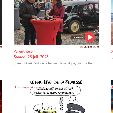
1 h 60 min
26
25 Juillet 2026
Parenthèse
S
Samedi 25 juil. 2026
.
B
(Parenthèse) c’est deux heures de musique, d’actualité...
Les temps modernes