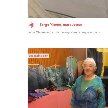
Serge Vienne, marqueteur
Serge Vienne est artisan marqueteur à Rayssac dans...
Les mains d’or