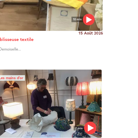
10 min
15 Août 2026
blisseuse textile
Demoiselle...
Les mains d’or
7 min