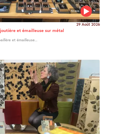
13 min
29 Août 2026
joutière et émailleuse sur métal
illère et émailleuse...