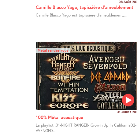
08 Août 20
Camille Blasco Yago, tapissière d’ameublement
Camille Blasco Yago est tapissière d’ameublement,...
Metal rendez-vous
58 min
31 Juillet 20
100% Métal acoustique
La playlist :01-NIGHT RANGER- Growin’Up In California02-
AVENGED...