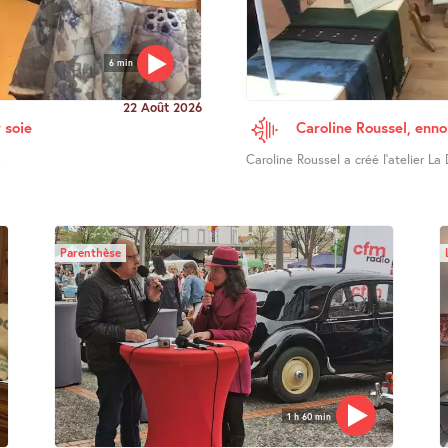
6 min
22 Août 2026
 soie
Caroline Roussel, enno
.
Caroline Roussel a créé l’atelier La 
Parenthèse
1 h 60 min