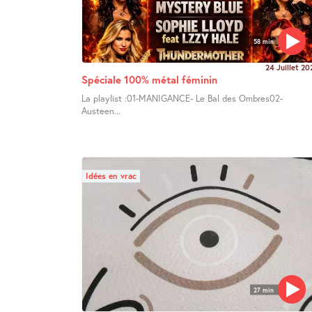
58 min
24 Juillet 20
Spéciale 100% métal féminin
La playlist :01-MANIGANCE- Le Bal des Ombres02-
Austeen...
Idées en vrac
27 min