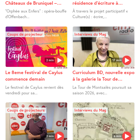
Châteaux de Bruniquel –
résidence d’écriture à
Orphée aux Enfers
Lafrançaise
"Orphée aux Enfers" : opéra-bouffe
À travers le projet participatif «
d’Offenbach...
Culture(s) : écrire,...
Coups de projecteur
Interviews du Mag
2 min
17 min
30 Juillet 2026
30 Juillet 2026
Le 8eme festival de Caylus
Curriculum BD, nouvelle expo
commence demain
à la galerie la Tour de
Montsalès
Le festival de Caylus revient dès
La Tour de Montsalès poursuit sa
vendredi pour sa...
saison 2026, avec...
Coups de projecteurs
Interviews du Mag
2 min
6 min