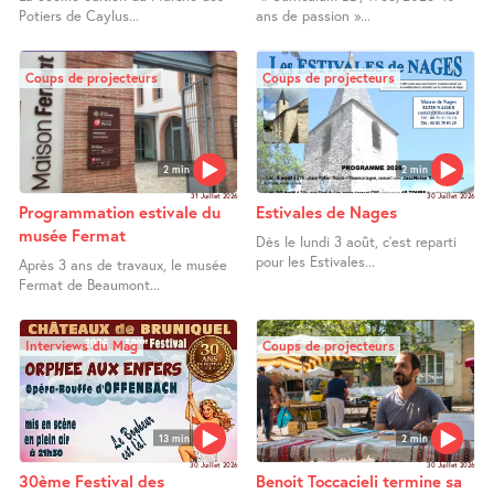
Potiers de Caylus...
ans de passion »...
Coups de projecteurs
Coups de projecteurs
2 min
2 min
31 Juillet 2026
30 Juillet 2026
Programmation estivale du
Estivales de Nages
musée Fermat
Dès le lundi 3 août, c’est reparti
pour les Estivales...
Après 3 ans de travaux, le musée
Fermat de Beaumont...
Interviews du Mag
Coups de projecteurs
13 min
2 min
30 Juillet 2026
30 Juillet 2026
30ème Festival des
Benoit Toccacieli termine sa