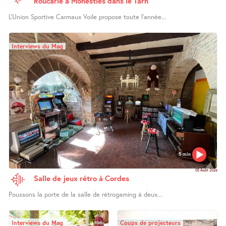
Roucarié à Monestiés dans le Tarn
L’Union Sportive Carmaux Voile propose toute l’année...
Interviews du Mag
5 min
05 Août 2026
Salle de jeux rétro à Cordes
Poussons la porte de la salle de rétrogaming à deux...
Interviews du Mag
Coups de projecteurs