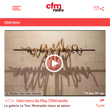
Interviews
© Mieke Van den Hende
19 min 59 sec
Interviews du Mag Villefranche
La galerie La Tour Montsalès lance sa saison
599