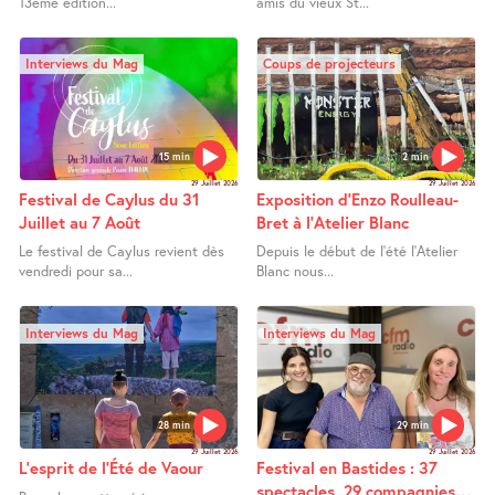
13ème édition...
amis du vieux St...
Interviews du Mag
Coups de projecteurs
15 min
2 min
29 Juillet 2026
29 Juillet 2026
Festival de Caylus du 31
Exposition d’Enzo Roulleau-
Juillet au 7 Août
Bret à l’Atelier Blanc
Le festival de Caylus revient dès
Depuis le début de l’été l’Atelier
vendredi pour sa...
Blanc nous...
Interviews du Mag
Interviews du Mag
28 min
29 min
29 Juillet 2026
29 Juillet 2026
L’esprit de l’Été de Vaour
Festival en Bastides : 37
spectacles, 29 compagnies