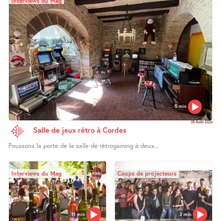
Interviews du Mag
5 min
05 Août 2026
Salle de jeux rétro à Cordes
Poussons la porte de la salle de rétrogaming à deux...
Interviews du Mag
Coups de projecteurs
11 min
2 min