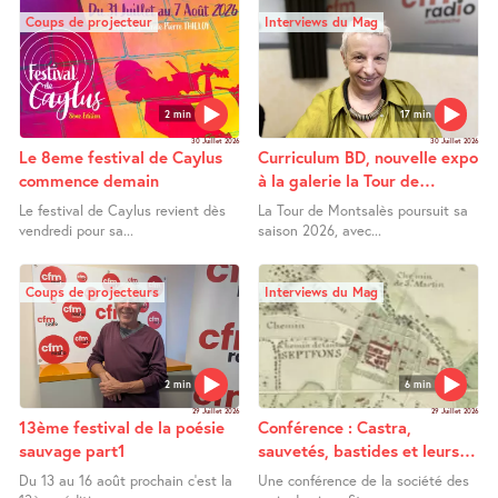
Coups de projecteur
Interviews du Mag
2 min
17 min
30 Juillet 2026
30 Juillet 2026
Le 8eme festival de Caylus
Curriculum BD, nouvelle expo
commence demain
à la galerie la Tour de
Montsalès
Le festival de Caylus revient dès
La Tour de Montsalès poursuit sa
vendredi pour sa...
saison 2026, avec...
Coups de projecteurs
Interviews du Mag
2 min
6 min
29 Juillet 2026
29 Juillet 2026
13ème festival de la poésie
Conférence : Castra,
sauvage part1
sauvetés, bastides et leurs
extensions entre Bas Quercy
Du 13 au 16 août prochain c’est la
Une conférence de la société des
et Bas Rouergue