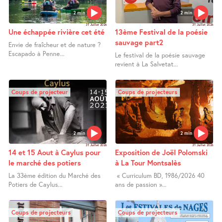
2 min
2 min
31 Juillet 2026
31 Juillet 2026
Une échappée rivière cet été
13ème Festival de la poésie
sauvage part2
Envie de fraîcheur et de nature ?
Escapado à Penne...
Le festival de la poésie sauvage
revient à La Salvetat...
Coups de projecteur
Coups de projecteurs
2 min
2 min
31 Juillet 2026
31 Juillet 2026
14 et 15 Aout à Caylus pour
Exposition de Joël Polomski
le marché des potiers
à La Tour Montsalès
La 33ème édition du Marché des
« Curriculum BD, 1986/2026 40
Potiers de Caylus...
ans de passion »...
Coups de projecteurs
Coups de projecteurs