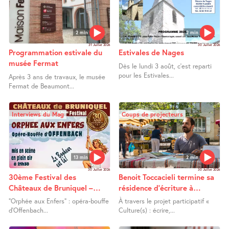
2 min
2 min
31 Juillet 2026
30 Juillet 2026
Programmation estivale du
Estivales de Nages
musée Fermat
Dès le lundi 3 août, c’est reparti
pour les Estivales...
Après 3 ans de travaux, le musée
Fermat de Beaumont...
Interviews du Mag
Coups de projecteurs
13 min
2 min
30 Juillet 2026
30 Juillet 2026
30ème Festival des
Benoit Toccacieli termine sa
Châteaux de Bruniquel –
résidence d’écriture à
Orphée aux Enfers
Lafrançaise
"Orphée aux Enfers" : opéra-bouffe
À travers le projet participatif «
d’Offenbach...
Culture(s) : écrire,...