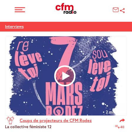
Interviews
2 min 1 sec
Coups de projecteurs de CFM Rodez
La collective féministe 12
40