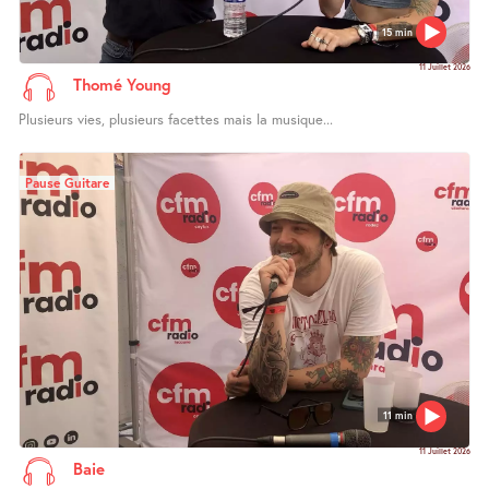
15 min
11 Juillet 2026
Thomé Young
Plusieurs vies, plusieurs facettes mais la musique...
Pause Guitare
11 min
11 Juillet 2026
Baie