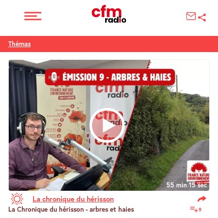
Thémas
55 min 15 sec
La chronique du hérisson
La Chronique du hérisson - arbres et haies
9