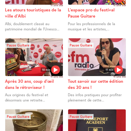
10 Juillet 2026
10 Juillet 2026
Les atours touristiques de la
L’espace pro du festival
ville d’Albi
Pause Guitare
Albi, doublement classé au
Pour les professionnels de la
patrimoine mondial de l’Unesco...
musique et les artistes,...
Pause Guitare
Pause Guitare
10 min
11 min
10 Juillet 2026
10 Juillet 2026
Après 30 ans, coup d’œil
Tout savoir sur cette édition
dans le rétroviseur !
des 30 ans !
Aux origines du festival et
Des infos pratiques pour profiter
désormais une retraite...
pleinement de cette...
Pause Guitare
Pause Guitare