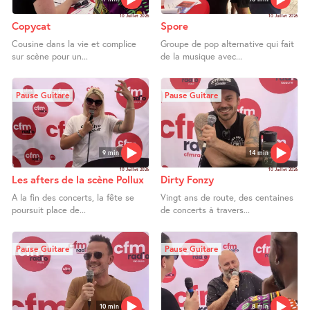
10 Juillet 2026
10 Juillet 2026
Copycat
Spore
Cousine dans la vie et complice
Groupe de pop alternative qui fait
sur scène pour un...
de la musique avec...
Pause Guitare
Pause Guitare
9 min
14 min
10 Juillet 2026
10 Juillet 2026
Les afters de la scène Pollux
Dirty Fonzy
A la fin des concerts, la fête se
Vingt ans de route, des centaines
poursuit place de...
de concerts à travers...
Pause Guitare
Pause Guitare
10 min
8 min