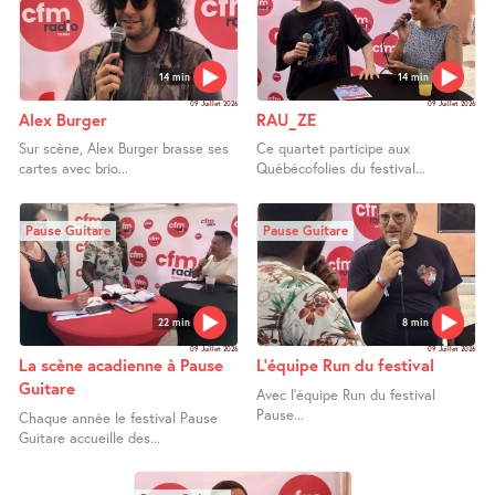
14 min
14 min
09 Juillet 2026
09 Juillet 2026
Alex Burger
RAU_ZE
Sur scène, Alex Burger brasse ses
Ce quartet participe aux
cartes avec brio...
Québécofolies du festival...
Pause Guitare
Pause Guitare
22 min
8 min
09 Juillet 2026
09 Juillet 2026
La scène acadienne à Pause
L’équipe Run du festival
Guitare
Avec l’équipe Run du festival
Pause...
Chaque année le festival Pause
Guitare accueille des...