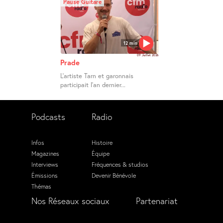
Pause Guitare
12 min
09 Juillet 2026
Prade
L’artiste Tarn et garonnais
participait l’an dernier...
Podcasts
Radio
Infos
Histoire
Magazines
Équipe
Interviews
Fréquences & studios
Émissions
Devenir Bénévole
Thémas
Nos Réseaux sociaux
Partenariat