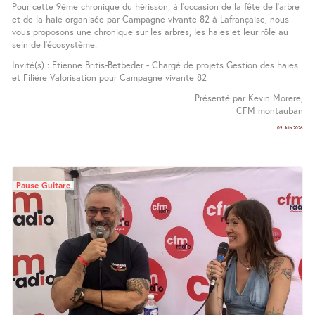
Pour cette 9ème chronique du hérisson, à l’occasion de la fête de l’arbre
et de la haie organisée par Campagne vivante 82 à Lafrançaise, nous
vous proposons une chronique sur les arbres, les haies et leur rôle au
sein de l’écosystème.
Invité(s) : Etienne Britis-Betbeder - Chargé de projets Gestion des haies
et Filière Valorisation pour Campagne vivante 82
Présenté par Kevin Morere,
CFM montauban
09 Juin 2026
Pause Guitare