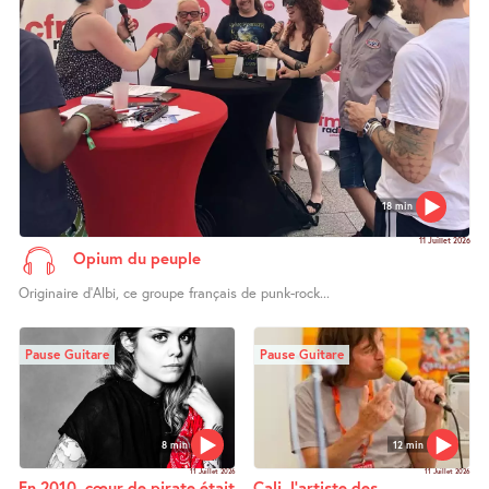
18 min
11 Juillet 2026
Opium du peuple
Originaire d’Albi, ce groupe français de punk-rock...
Pause Guitare
Pause Guitare
8 min
12 min
11 Juillet 2026
11 Juillet 2026
En 2010, cœur de pirate était
Cali, l’artiste des