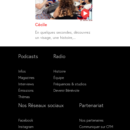
1 min
23 Juillet 2026
Cécile
En quelques secondes, découvrez
un visage, une histoire,...
Podcasts
Radio
Infos
Histoire
Magazines
Équipe
Interviews
Fréquences & studios
Émissions
Devenir Bénévole
Thémas
Nos Réseaux sociaux
Partenariat
Facebook
Nos partenaires
Instagram
Communiquer sur CFM