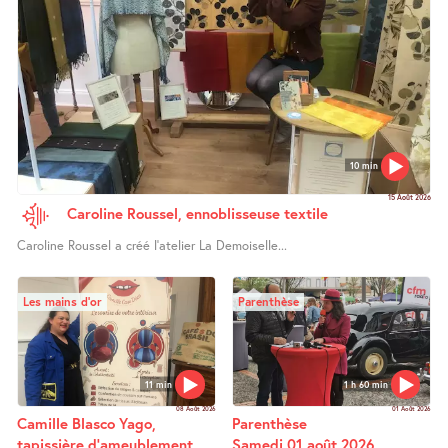
10 min
15 Août 2026
Caroline Roussel, ennoblisseuse textile
Caroline Roussel a créé l’atelier La Demoiselle...
Les mains d’or
Parenthèse
11 min
1 h 60 min
08 Août 2026
01 Août 2026
Camille Blasco Yago,
Parenthèse
tapissière d’ameublement
Samedi 01 août 2026