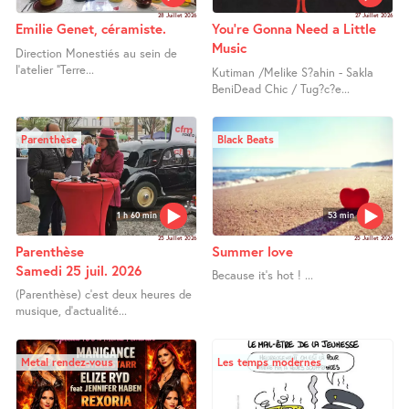
28 Juillet 2026
27 Juillet 2026
Emilie Genet, céramiste.
You’re Gonna Need a Little
Music
Direction Monestiés au sein de
l’atelier "Terre...
Kutiman /Melike S?ahin - Sakla
BeniDead Chic / Tug?c?e...
Parenthèse
Black Beats
1 h 60 min
53 min
25 Juillet 2026
25 Juillet 2026
Parenthèse
Summer love
Samedi 25 juil. 2026
Because it’s hot ! ...
(Parenthèse) c’est deux heures de
musique, d’actualité...
Metal rendez-vous
Les temps modernes