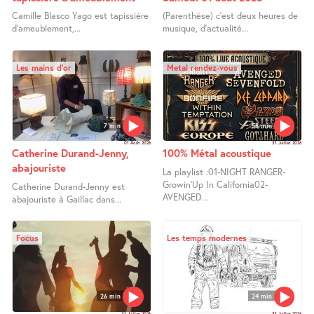
Camille Blasco Yago est tapissière
(Parenthèse) c’est deux heures de
d’ameublement,...
musique, d’actualité...
Les mains d’or
Metal rendez-vous
7 min
58 min
01 Août 2026
31 Juillet 2026
Catherine Durand-Jenny,
100% Métal acoustique
abajouriste
La playlist :01-NIGHT RANGER-
Growin’Up In California02-
Catherine Durand-Jenny est
AVENGED...
abajouriste à Gaillac dans...
Focus
Les temps modernes
26 min
24 min
31 Juillet 2026
31 Juillet 2026