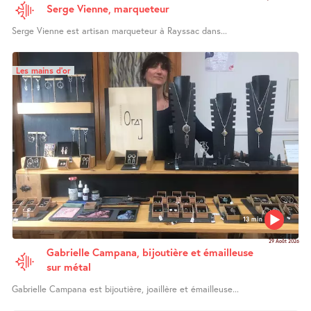
Serge Vienne, marqueteur
Serge Vienne est artisan marqueteur à Rayssac dans...
Les mains d’or
13 min
29 Août 2026
Gabrielle Campana, bijoutière et émailleuse
sur métal
Gabrielle Campana est bijoutière, joaillère et émailleuse...