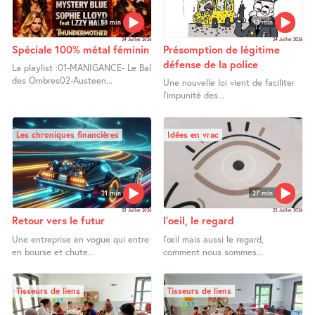
58 min
13 min
24 Juillet 2026
24 Juillet 2026
Spéciale 100% métal féminin
Présomption de légitime
défense de la police
La playlist :01-MANIGANCE- Le Bal
des Ombres02-Austeen...
Une nouvelle loi vient de faciliter
l’impunité des...
Les chroniques financières
Idées en vrac
21 min
27 min
23 Juillet 2026
23 Juillet 2026
Retour vers le futur
l’oeil, le regard
Une entreprise en vogue qui entre
l’œil mais aussi le regard,
en bourse et chute...
comment nous sommes...
Tisseurs de liens
Tisseurs de liens