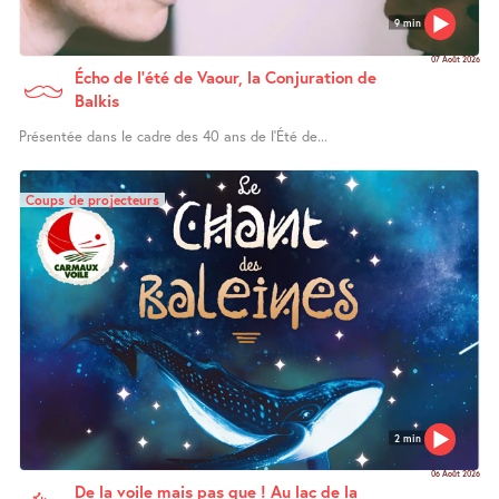
9 min
07 Août 2026
Écho de l’été de Vaour, la Conjuration de
Balkis
Présentée dans le cadre des 40 ans de l’Été de...
Coups de projecteurs
2 min
06 Août 2026
De la voile mais pas que ! Au lac de la