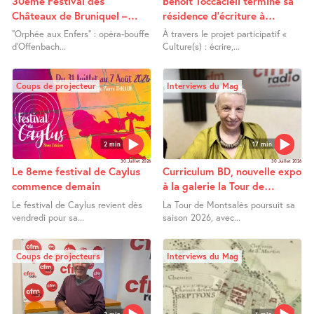
30ème Festival des
Benoit Toccacieli termine sa
Châteaux de Bruniquel –
résidence d’écriture à
Orphée aux Enfers
Lafrançaise
"Orphée aux Enfers" : opéra-bouffe
À travers le projet participatif «
d’Offenbach...
Culture(s) : écrire,...
Coups de projecteur
Interviews du Mag
2 min
17 min
30 Juillet 2026
30 Juillet 2026
Le 8eme festival de Caylus
Curriculum BD, nouvelle expo
commence demain
à la galerie la Tour de
Montsalès
Le festival de Caylus revient dès
La Tour de Montsalès poursuit sa
vendredi pour sa...
saison 2026, avec...
Coups de projecteurs
Interviews du Mag