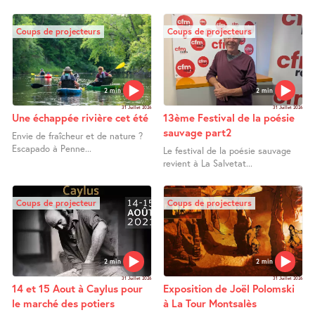
Coups de projecteurs
Coups de projecteurs
2 min
2 min
31 Juillet 2026
31 Juillet 2026
Une échappée rivière cet été
13ème Festival de la poésie
sauvage part2
Envie de fraîcheur et de nature ?
Escapado à Penne...
Le festival de la poésie sauvage
revient à La Salvetat...
Coups de projecteur
Coups de projecteurs
2 min
2 min
31 Juillet 2026
31 Juillet 2026
14 et 15 Aout à Caylus pour
Exposition de Joël Polomski
le marché des potiers
à La Tour Montsalès