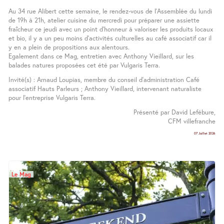
Au 34 rue Alibert cette semaine, le rendez-vous de l’Assemblée du lundi
de 19h à 21h, atelier cuisine du mercredi pour préparer une assiette
fraîcheur ce jeudi avec un point d’honneur à valoriser les produits locaux
et bio, il y a un peu moins d’activités culturelles au café associatif car il
y en a plein de propositions aux alentours.
Egalement dans ce Mag, entretien avec Anthony Vieillard, sur les
balades natures proposées cet été par Vulgaris Terra.
Invité(s) : Arnaud Loupias, membre du conseil d’administration Café
associatif Hauts Parleurs ; Anthony Vieillard, intervenant naturaliste
pour l’entreprise Vulgaris Terra.
Présenté par David Lefébure,
CFM villefranche
07 Juillet 2026
Le Mag