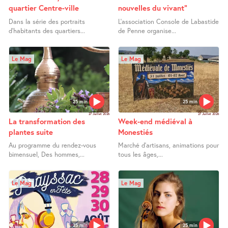
quartier Centre-ville
nouvelles du vivant"
Dans la série des portraits
L’association Console de Labastide
d’habitants des quartiers...
de Penne organise...
Le Mag
Le Mag
25 min
25 min
27 Juillet 2026
27 Juillet 2026
La transformation des
Week-end médiéval à
plantes suite
Monestiés
Au programme du rendez-vous
Marché d’artisans, animations pour
bimensuel, Des hommes,...
tous les âges,...
Le Mag
Le Mag
25 min
25 min