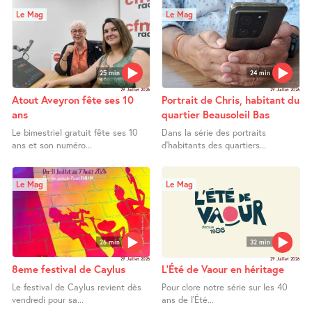
Le Mag
Le Mag
25 min
24 min
29 Juillet 2026
29 Juillet 2026
Atout Aveyron fête ses 10
Portrait de Chris, habitant du
ans
quartier Beausoleil Bas
Le bimestriel gratuit fête ses 10
Dans la série des portraits
ans et son numéro...
d’habitants des quartiers...
Le Mag
Le Mag
26 min
32 min
29 Juillet 2026
29 Juillet 2026
8eme festival de Caylus
L’Été de Vaour en héritage
Le festival de Caylus revient dès
Pour clore notre série sur les 40
vendredi pour sa...
ans de l’Été...