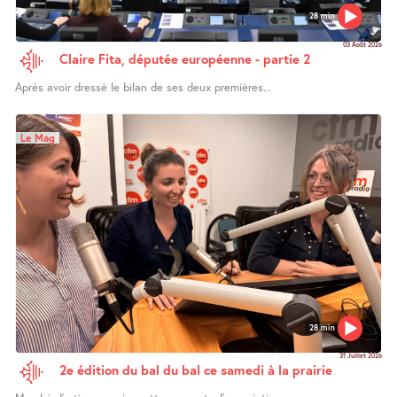
28 min
03 Août 2026
Claire Fita, députée européenne - partie 2
Après avoir dressé le bilan de ses deux premières...
Le Mag
28 min
31 Juillet 2026
2e édition du bal du bal ce samedi à la prairie