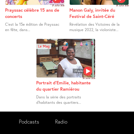
27 Juillet 2026
25 Juillet 2026
Prayssac célèbre 15 ans de
Manon Galy, invitée du
concerts
Festival de Saint-Céré
C’est la 15e édition de Prayssac
Révélation des Victoires de la
en fête, dans...
musique 2022, la violoniste...
Le Mag
21 min
24 Juillet 2026
Portrait d’Emilie, habitante
du quartier Ramiérou
Dans la série des portraits
d’habitants des quartiers...
Podcasts
Radio