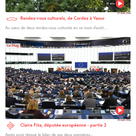
31 min
07 Août 2026
Rendez-vous culturels, de Cordes à Vaour
Au cœur de deux rendez-vous culturels en ce mois d’août....
Le Mag
28 min
03 Août 2026
Claire Fita, députée européenne - partie 2
Après avoir dressé le bilan de ses deux premières...