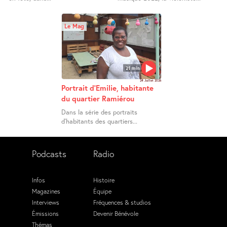
Le Mag
21 min
24 Juillet 2026
Portrait d’Emilie, habitante
du quartier Ramiérou
Dans la série des portraits
d’habitants des quartiers...
Podcasts
Radio
Infos
Histoire
Magazines
Équipe
Interviews
Fréquences & studios
Émissions
Devenir Bénévole
Thémas