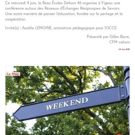
Ce mercredi 4 juin, le Rezo Écoles Dehors 46 organise à Figeac une
conférence autour des Réseaux d’Échanges Réciproques de Savoirs.
Une autre manière de penser l’éducation, fondée sur le partage et la
coopération.
Invité(s) : Aurélia LEMOINE, animatrice pédagogique pour l’OCCE
Présenté par Gilles Barre,
CFM cahors
04 Juin 2025
Le Mag