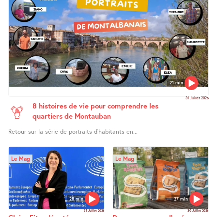
21 min
31 Juillet 2026
8 histoires de vie pour comprendre les
quartiers de Montauban
Retour sur la série de portraits d’habitants en...
Le Mag
Le Mag
28 min
27 min
31 Juillet 2026
30 Juillet 2026