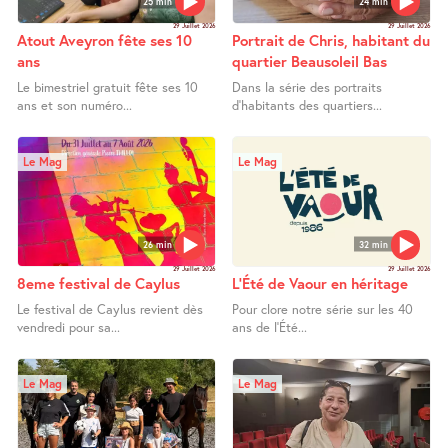
25 min
24 min
29 Juillet 2026
29 Juillet 2026
Atout Aveyron fête ses 10
Portrait de Chris, habitant du
ans
quartier Beausoleil Bas
Le bimestriel gratuit fête ses 10
Dans la série des portraits
ans et son numéro...
d’habitants des quartiers...
Le Mag
Le Mag
26 min
32 min
29 Juillet 2026
29 Juillet 2026
8eme festival de Caylus
L’Été de Vaour en héritage
Le festival de Caylus revient dès
Pour clore notre série sur les 40
vendredi pour sa...
ans de l’Été...
Le Mag
Le Mag