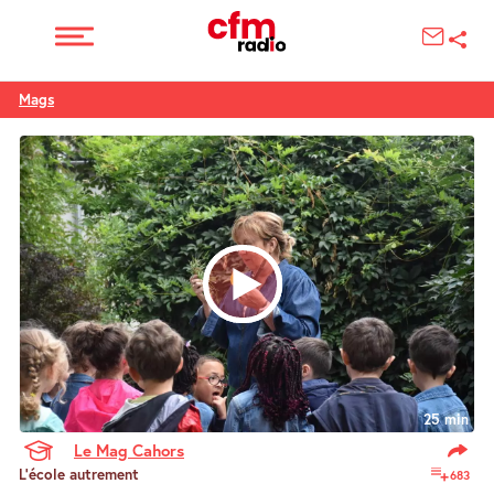
Mags
25 min
Le Mag Cahors
L’école autrement
683