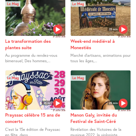
Le Mag
Le Mag
25 min
25 min
27 Juillet 2026
27 Juillet 2026
La transformation des
Week-end médiéval à
plantes suite
Monestiés
Au programme du rendez-vous
Marché d’artisans, animations pour
bimensuel, Des hommes,...
tous les âges,...
Le Mag
Le Mag
25 min
25 min
27 Juillet 2026
25 Juillet 2026
Prayssac célèbre 15 ans de
Manon Galy, invitée du
concerts
Festival de Saint-Céré
C’est la 15e édition de Prayssac
Révélation des Victoires de la
en fête, dans...
musique 2022, la violoniste...