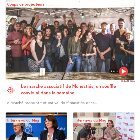
Coups de projecteurs
2 min
05 Août 2026
Le marché associatif de Monestiés, un souffle
convivial dans la semaine
Le marché associatif et estival de Monestiés c’est...
Interviews du Mag
Interviews du Mag