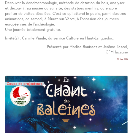
Découvrir la dendrochronologie, méthode de datation du bois, analyser
et découvrir, au musée ou sur site, des statues menhirs, ou encore
profiter de visites décalées. C’est ce qui attend le public, parmi d’autres
animations, ce samedi, à Murat-sur-Vèbre, à l’occasion des journées
européennes de l’archéologie.
Une journée totalement gratuite.
Invité(s) : Camille Viaule, du service Culture en Haut-Languedoc.
Présenté par Marlise Bouisset et Jérôme Rascol,
CFM lacaune
09 Juin 2026
Coups de projecteurs