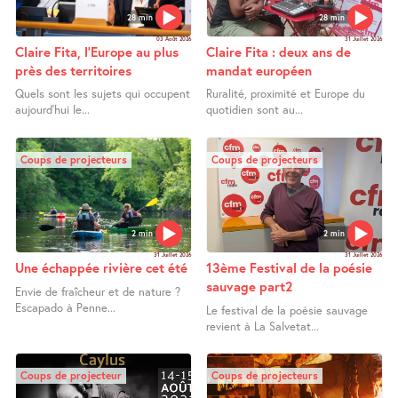
28 min
28 min
03 Août 2026
31 Juillet 2026
Claire Fita, l’Europe au plus
Claire Fita : deux ans de
près des territoires
mandat européen
Quels sont les sujets qui occupent
Ruralité, proximité et Europe du
aujourd’hui le...
quotidien sont au...
Coups de projecteurs
Coups de projecteurs
2 min
2 min
31 Juillet 2026
31 Juillet 2026
Une échappée rivière cet été
13ème Festival de la poésie
sauvage part2
Envie de fraîcheur et de nature ?
Escapado à Penne...
Le festival de la poésie sauvage
revient à La Salvetat...
Coups de projecteur
Coups de projecteurs