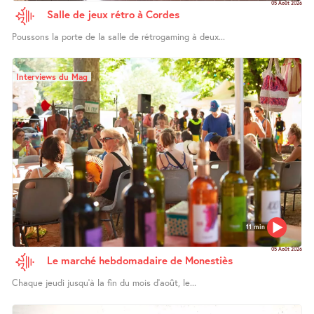
05 Août 2026
Salle de jeux rétro à Cordes
Poussons la porte de la salle de rétrogaming à deux...
Interviews du Mag
11 min
05 Août 2026
Le marché hebdomadaire de Monestiès
Chaque jeudi jusqu’à la fin du mois d’août, le...