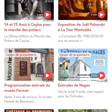
2 min
2 min
31 Juillet 2026
31 Juillet 2026
14 et 15 Aout à Caylus pour
Exposition de Joël Polomski
le marché des potiers
à La Tour Montsalès
La 33ème édition du Marché des
« Curriculum BD, 1986/2026 40
Potiers de Caylus...
ans de passion »...
Coups de projecteurs
Coups de projecteurs
2 min
2 min
31 Juillet 2026
30 Juillet 2026
Programmation estivale du
Estivales de Nages
musée Fermat
Dès le lundi 3 août, c’est reparti
pour les Estivales...
Après 3 ans de travaux, le musée
Fermat de Beaumont...