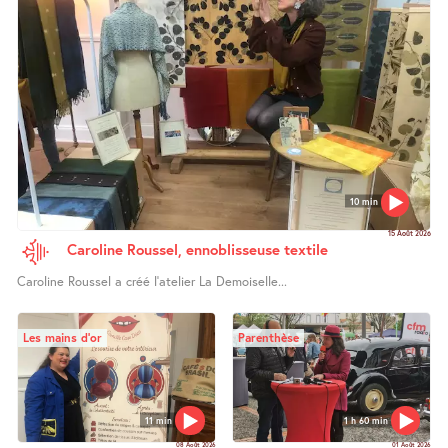
10 min
15 Août 2026
Caroline Roussel, ennoblisseuse textile
Caroline Roussel a créé l’atelier La Demoiselle...
Les mains d’or
Parenthèse
11 min
1 h 60 min
08 Août 2026
01 Août 2026