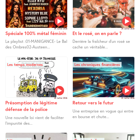
58 min
6 min
24 Juillet 2026
24 Juillet 2026
Spéciale 100% métal féminin
Et le rosé, on en parle ?
La playlist :01-MANIGANCE- Le Bal
Derrière la fraîcheur d’un rosé se
des Ombres02-Austeen...
cache un véritable...
Les temps modernes
Les chroniques financières
13 min
21 min
24 Juillet 2026
23 Juillet 2026
Présomption de légitime
Retour vers le futur
défense de la police
Une entreprise en vogue qui entre
en bourse et chute...
Une nouvelle loi vient de faciliter
l’impunité des...