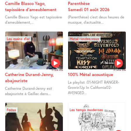
Camille Blasco Yago,
Parenthèse
tapissière d’ameublement
Samedi 01 août 2026
Camille Blasco Yago est tapissière
(Parenthèse) c’est deux heures de
d’ameublement,...
musique, d’actualité...
Les mains d’or
Metal rendez-vous
7 min
58 min
01 Août 2026
31 Juillet 2026
Catherine Durand-Jenny,
100% Métal acoustique
abajouriste
La playlist :01-NIGHT RANGER-
Growin’Up In California02-
Catherine Durand-Jenny est
AVENGED...
abajouriste à Gaillac dans...
Focus
Les temps modernes