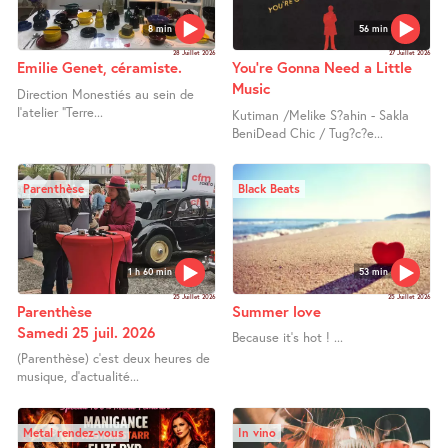
8 min
56 min
28 Juillet 2026
27 Juillet 2026
Emilie Genet, céramiste.
You’re Gonna Need a Little
Music
Direction Monestiés au sein de
l’atelier "Terre...
Kutiman /Melike S?ahin - Sakla
BeniDead Chic / Tug?c?e...
Parenthèse
Black Beats
1 h 60 min
53 min
25 Juillet 2026
25 Juillet 2026
Parenthèse
Summer love
Samedi 25 juil. 2026
Because it’s hot ! ...
(Parenthèse) c’est deux heures de
musique, d’actualité...
Metal rendez-vous
In vino