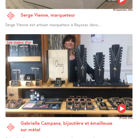
05 Septembre 2026
Serge Vienne, marqueteur
Serge Vienne est artisan marqueteur à Rayssac dans...
Les mains d’or
13 min
29 Août 2026
Gabrielle Campana, bijoutière et émailleuse
sur métal