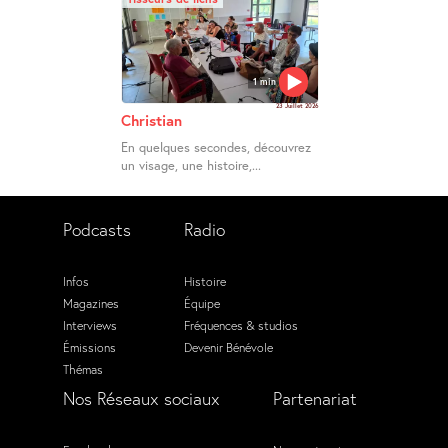
1 min
23 Juillet 2026
Christian
En quelques secondes, découvrez
un visage, une histoire,...
Podcasts
Radio
Infos
Histoire
Magazines
Équipe
Interviews
Fréquences & studios
Émissions
Devenir Bénévole
Thémas
Nos Réseaux sociaux
Partenariat