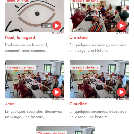
Idées en vrac
Tisseurs de liens
27 min
1 min
23 Juillet 2026
23 Juillet 2026
l’oeil, le regard
Christine
l’œil mais aussi le regard,
En quelques secondes, découvrez
comment nous sommes...
un visage, une histoire,...
Tisseurs de liens
Tisseurs de liens
1 min
1 min
23 Juillet 2026
23 Juillet 2026
Jean
Claudine
En quelques secondes, découvrez
En quelques secondes, découvrez
un visage, une histoire,...
un visage, une histoire,...
Tisseurs de liens