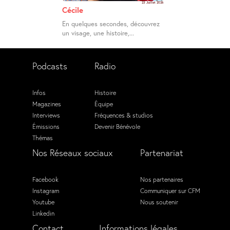
23 Juillet 2026
Cécile
En quelques secondes, découvrez
un visage, une histoire,...
Podcasts
Radio
Infos
Histoire
Magazines
Équipe
Interviews
Fréquences & studios
Émissions
Devenir Bénévole
Thémas
Nos Réseaux sociaux
Partenariat
Facebook
Nos partenaires
Instagram
Communiquer sur CFM
Youtube
Nous soutenir
Linkedin
Contact
Informations légales