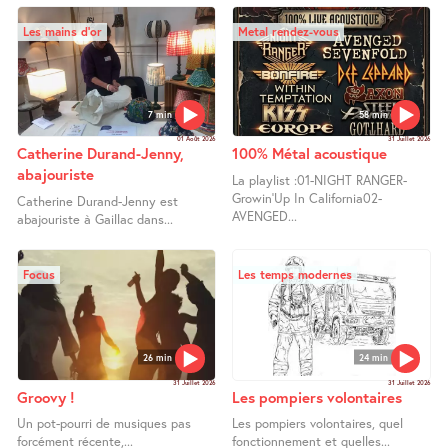
Les mains d’or
Metal rendez-vous
7 min
58 min
01 Août 2026
31 Juillet 2026
Catherine Durand-Jenny,
100% Métal acoustique
abajouriste
La playlist :01-NIGHT RANGER-
Growin’Up In California02-
Catherine Durand-Jenny est
AVENGED...
abajouriste à Gaillac dans...
Focus
Les temps modernes
26 min
24 min
31 Juillet 2026
31 Juillet 2026
Groovy !
Les pompiers volontaires
Un pot-pourri de musiques pas
Les pompiers volontaires, quel
forcément récente,...
fonctionnement et quelles...