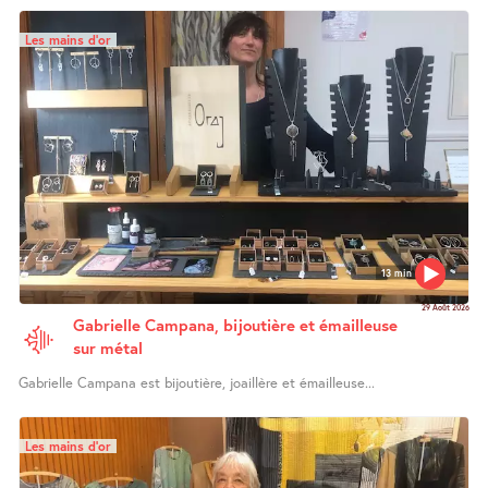
Les mains d’or
13 min
29 Août 2026
Gabrielle Campana, bijoutière et émailleuse
sur métal
Gabrielle Campana est bijoutière, joaillère et émailleuse...
Les mains d’or