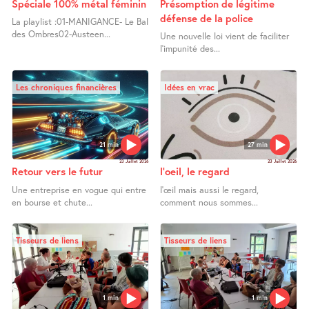
Spéciale 100% métal féminin
Présomption de légitime
défense de la police
La playlist :01-MANIGANCE- Le Bal
des Ombres02-Austeen...
Une nouvelle loi vient de faciliter
l’impunité des...
Les chroniques financières
Idées en vrac
21 min
27 min
23 Juillet 2026
23 Juillet 2026
Retour vers le futur
l’oeil, le regard
Une entreprise en vogue qui entre
l’œil mais aussi le regard,
en bourse et chute...
comment nous sommes...
Tisseurs de liens
Tisseurs de liens
1 min
1 min