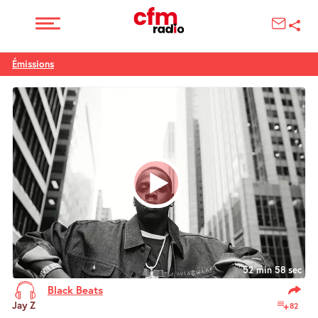
Émissions
52 min 58 sec
Black Beats
Jay Z
82