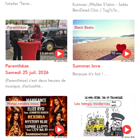
l’atelier "Terre...
Kutiman /Melike S?ahin - Sakla
BeniDead Chic / Tug?c?e...
Parenthèse
Black Beats
1 h 60 min
53 min
25 Juillet 2026
25 Juillet 2026
Parenthèse
Summer love
Samedi 25 juil. 2026
Because it’s hot ! ...
(Parenthèse) c’est deux heures de
musique, d’actualité...
Metal rendez-vous
Les temps modernes
58 min
13 min
24 Juillet 2026
24 Juillet 2026