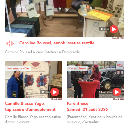
10 min
15 Août 2026
Caroline Roussel, ennoblisseuse textile
Caroline Roussel a créé l’atelier La Demoiselle...
Les mains d’or
Parenthèse
11 min
1 h 60 min
08 Août 2026
01 Août 2026
Camille Blasco Yago,
Parenthèse
tapissière d’ameublement
Samedi 01 août 2026
Camille Blasco Yago est tapissière
(Parenthèse) c’est deux heures de
d’ameublement,...
musique, d’actualité...