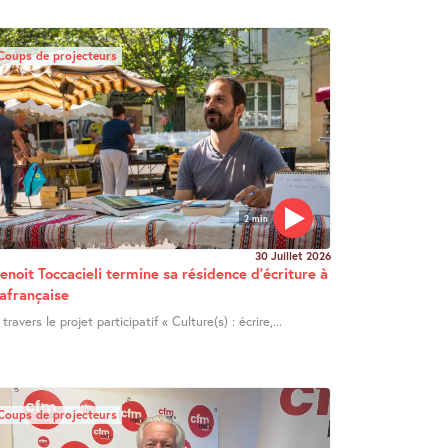
Coups de projecteurs
2 min
30 Juillet 2026
enoit Toccacieli termine sa résidence d’écriture à
afrançaise
 travers le projet participatif « Culture(s) : écrire,...
Coups de projecteurs