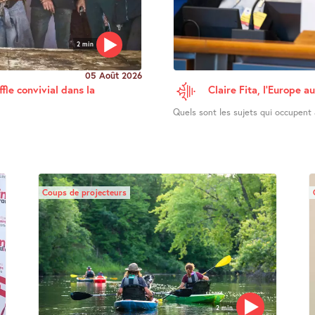
2 min
05 Août 2026
fle convivial dans la
Claire Fita, l’Europe a
Quels sont les sujets qui occupent a
Coups de projecteurs
2 min