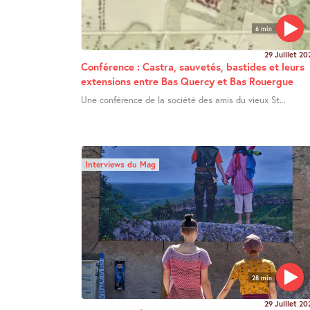
6 min
29 Juillet 20
Conférence : Castra, sauvetés, bastides et leurs
extensions entre Bas Quercy et Bas Rouergue
Une conférence de la société des amis du vieux St...
Interviews du Mag
28 min
29 Juillet 20