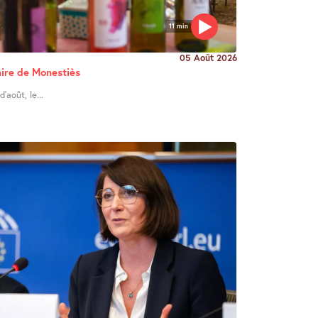
11 min
05 Août 2026
re de Monestiès
’août, le...