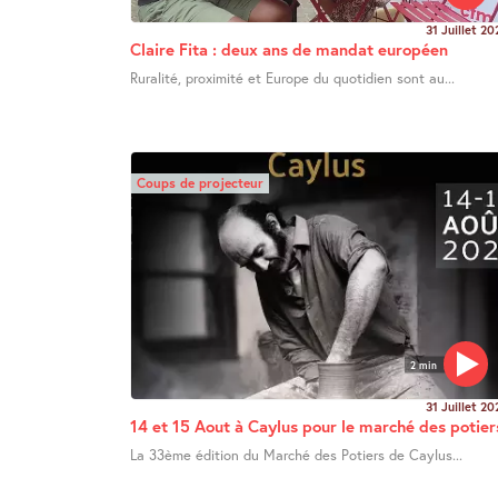
31 Juillet 20
Claire Fita : deux ans de mandat européen
Ruralité, proximité et Europe du quotidien sont au...
Coups de projecteur
2 min
31 Juillet 20
14 et 15 Aout à Caylus pour le marché des potier
La 33ème édition du Marché des Potiers de Caylus...