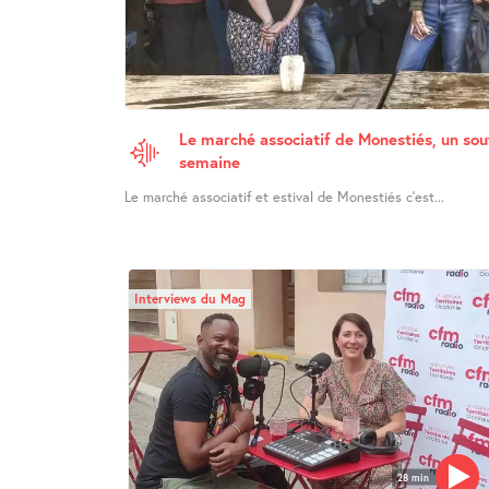
Le marché associatif de Monestiés, un souf
semaine
Le marché associatif et estival de Monestiés c’est...
Interviews du Mag
28 min