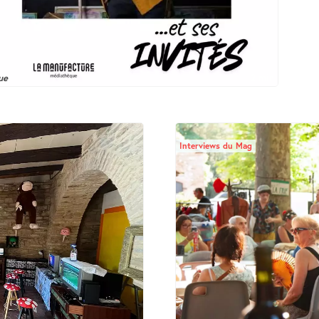
ue
2 min
Interviews du Mag