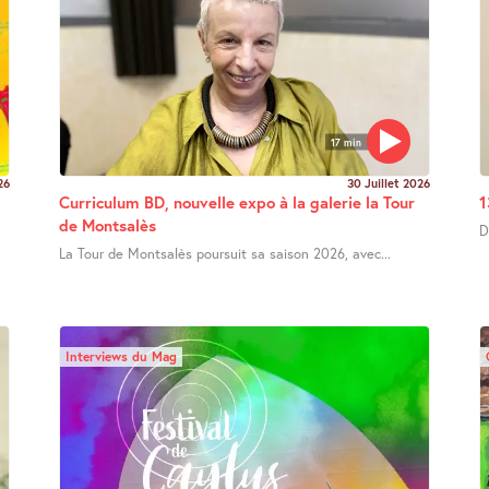
17 min
26
30 Juillet 2026
Curriculum BD, nouvelle expo à la galerie la Tour
1
de Montsalès
D
La Tour de Montsalès poursuit sa saison 2026, avec...
Interviews du Mag