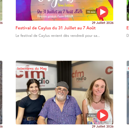
15 min
26
29 Juillet 2026
Festival de Caylus du 31 Juillet au 7 Août
E
Le festival de Caylus revient dès vendredi pour sa...
D
Interviews du Mag
29 min
26
29 Juillet 2026