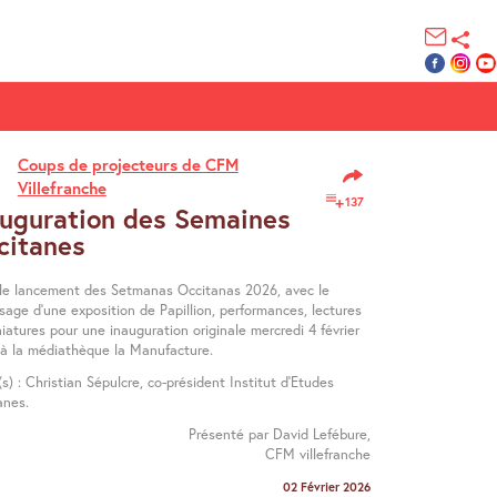
Coups de projecteurs de CFM
Villefranche
137
auguration des Semaines
citanes
 le lancement des Setmanas Occitanas 2026, avec le
sage d’une exposition de Papillion, performances, lectures
iatures pour une inauguration originale mercredi 4 février
 à la médiathèque la Manufacture.
(s) : Christian Sépulcre, co-président Institut d’Etudes
anes.
Présenté par David Lefébure,
CFM villefranche
02 Février 2026