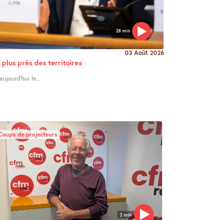
28 min
03 Août 2026
u plus près des territoires
ujourd’hui le...
Coups de projecteurs
2 min