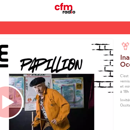
In
Oc
C’est
vernis
et min
à 18h
Invité
Occit