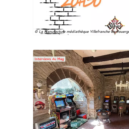
© La Manufacture médiathèque Villefranche de Rouerg
Interviews du Mag