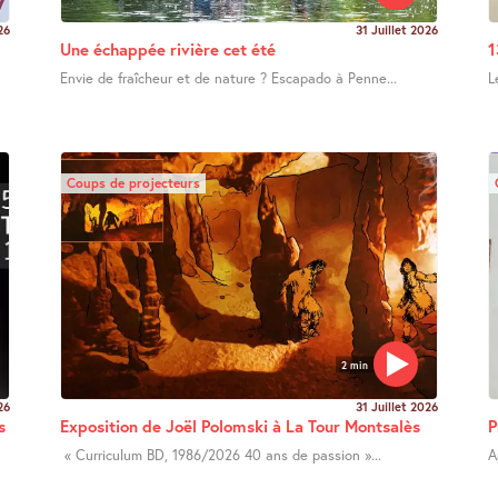
26
31 Juillet 2026
Une échappée rivière cet été
1
Envie de fraîcheur et de nature ? Escapado à Penne...
L
Coups de projecteurs
2 min
26
31 Juillet 2026
s
Exposition de Joël Polomski à La Tour Montsalès
P
« Curriculum BD, 1986/2026 40 ans de passion »...
A