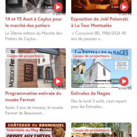
2 min
2 min
31 Juillet 2026
31 Juillet 2026
14 et 15 Aout à Caylus pour
Exposition de Joël Polomski
le marché des potiers
à La Tour Montsalès
La 33ème édition du Marché des
« Curriculum BD, 1986/2026 40
Potiers de Caylus...
ans de passion »...
Coups de projecteurs
Coups de projecteurs
2 min
2 min
31 Juillet 2026
30 Juillet 2026
Programmation estivale du
Estivales de Nages
musée Fermat
Dès le lundi 3 août, c’est reparti
pour les Estivales...
Après 3 ans de travaux, le musée
Fermat de Beaumont...
Interviews du Mag
Coups de projecteurs