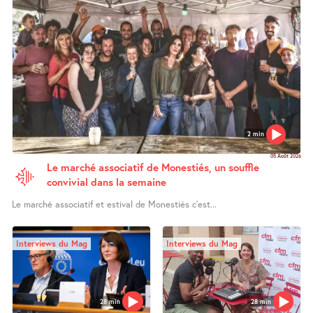
2 min
05 Août 2026
Le marché associatif de Monestiés, un souffle
convivial dans la semaine
Le marché associatif et estival de Monestiés c’est...
Interviews du Mag
Interviews du Mag
28 min
28 min