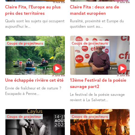
03 Août 2026
31 Juillet 2026
Claire Fita, l’Europe au plus
Claire Fita : deux ans de
près des territoires
mandat européen
Quels sont les sujets qui occupent
Ruralité, proximité et Europe du
aujourd’hui le...
quotidien sont au...
Coups de projecteurs
Coups de projecteurs
2 min
2 min
31 Juillet 2026
31 Juillet 2026
Une échappée rivière cet été
13ème Festival de la poésie
sauvage part2
Envie de fraîcheur et de nature ?
Escapado à Penne...
Le festival de la poésie sauvage
revient à La Salvetat...
Coups de projecteur
Coups de projecteurs