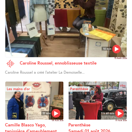
10 min
15 Août 2026
Caroline Roussel, ennoblisseuse textile
Caroline Roussel a créé l’atelier La Demoiselle...
Les mains d’or
Parenthèse
11 min
1 h 60 min
08 Août 2026
01 Août 2026
Camille Blasco Yago,
Parenthèse
tapissière d’ameublement
Samedi 01 août 2026