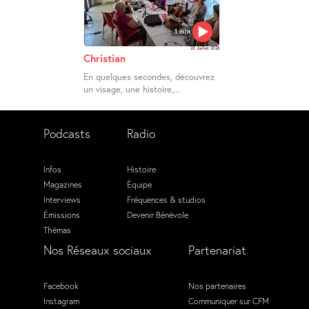
1 min
23 Juillet 2026
Christian
En quelques secondes, découvrez
un visage, une histoire,...
Podcasts
Radio
Infos
Histoire
Magazines
Équipe
Interviews
Fréquences & studios
Émissions
Devenir Bénévole
Thémas
Nos Réseaux sociaux
Partenariat
Facebook
Nos partenaires
Instagram
Communiquer sur CFM