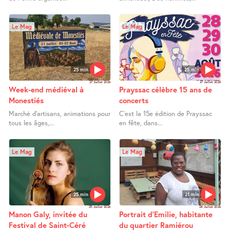
Le Mag
Le Mag
25 min
25 min
27 Juillet 2026
27 Juillet 2026
Week-end médiéval à
Prayssac célèbre 15 ans de
Monestiés
concerts
Marché d’artisans, animations pour
C’est la 15e édition de Prayssac
tous les âges,...
en fête, dans...
Le Mag
Le Mag
25 min
21 min
25 Juillet 2026
24 Juillet 2026
Manon Galy, invitée du
Portrait d’Emilie, habitante
Festival de Saint-Céré
du quartier Ramiérou