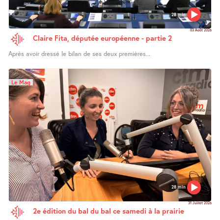
28 min
03 Août 2026
Claire Fita, députée européenne - partie 2
Après avoir dressé le bilan de ses deux premières...
Le Mag
28 min
31 Juillet 2026
2e édition du bal du bal ce samedi à la prairie