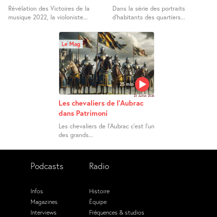
Révélation des Victoires de la
Dans la série des portraits
musique 2022, la violoniste...
d’habitants des quartiers...
Le Mag
25 min
23 Juillet 2026
Les chevaliers de l’Aubrac
dans Patrimoni
Les chevaliers de l’Aubrac c’est l’un
des grands...
Podcasts
Radio
Infos
Histoire
Magazines
Équipe
Interviews
Fréquences & studios