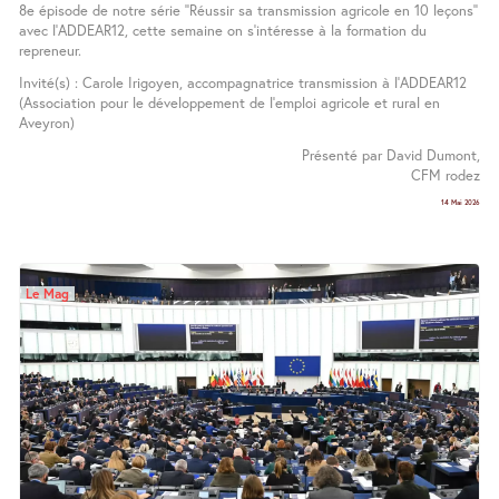
8e épisode de notre série ’’Réussir sa transmission agricole en 10 leçons’’
avec l’ADDEAR12, cette semaine on s’intéresse à la formation du
repreneur.
Invité(s) : Carole Irigoyen, accompagnatrice transmission à l’ADDEAR12
(Association pour le développement de l’emploi agricole et rural en
Aveyron)
Présenté par David Dumont,
CFM rodez
14 Mai 2026
Le Mag