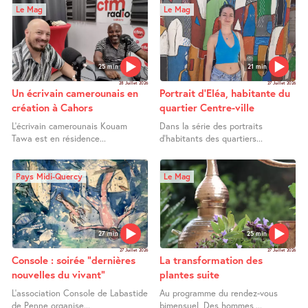
Le Mag
Le Mag
25 min
21 min
28 Juillet 2026
27 Juillet 2026
Un écrivain camerounais en
Portrait d’Eléa, habitante du
création à Cahors
quartier Centre-ville
L’écrivain camerounais Kouam
Dans la série des portraits
Tawa est en résidence...
d’habitants des quartiers...
Pays Midi-Quercy
Le Mag
27 min
25 min
27 Juillet 2026
27 Juillet 2026
Console : soirée "dernières
La transformation des
nouvelles du vivant"
plantes suite
L’association Console de Labastide
Au programme du rendez-vous
de Penne organise...
bimensuel, Des hommes,...