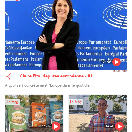
28 min
31 Juillet 2026
Claire Fita, députée européenne - #1
À quoi sert concrètement l’Europe dans le quotidien...
Le Mag
Le Mag
27 min
24 min