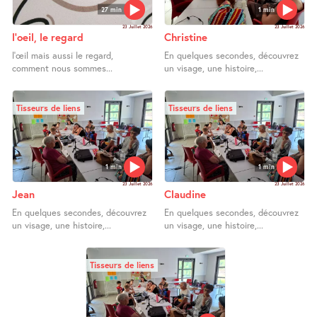
27 min
1 min
23 Juillet 2026
23 Juillet 2026
l’oeil, le regard
Christine
l’œil mais aussi le regard,
En quelques secondes, découvrez
comment nous sommes...
un visage, une histoire,...
Tisseurs de liens
Tisseurs de liens
1 min
1 min
23 Juillet 2026
23 Juillet 2026
Jean
Claudine
En quelques secondes, découvrez
En quelques secondes, découvrez
un visage, une histoire,...
un visage, une histoire,...
Tisseurs de liens