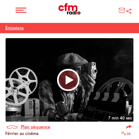
Émissions
© istock/selimaksan
7 min 40 sec
Plan séquence
Février au cinéma
34