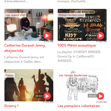
d’ameublement,...
musique, d’actualité...
Les mains d’or
Metal rendez-vous
7 min
58 min
01 Août 2026
31 Juillet 2026
Catherine Durand-Jenny,
100% Métal acoustique
abajouriste
La playlist :01-NIGHT RANGER-
Growin’Up In California02-
Catherine Durand-Jenny est
AVENGED...
abajouriste à Gaillac dans...
Focus
Les temps modernes
26 min
24 min
31 Juillet 2026
31 Juillet 2026
Groovy !
Les pompiers volontaires