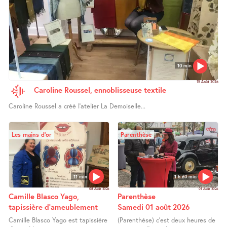
10 min
15 Août 2026
Caroline Roussel, ennoblisseuse textile
Caroline Roussel a créé l’atelier La Demoiselle...
Les mains d’or
Parenthèse
11 min
1 h 60 min
08 Août 2026
01 Août 2026
Camille Blasco Yago,
Parenthèse
tapissière d’ameublement
Samedi 01 août 2026
Camille Blasco Yago est tapissière
(Parenthèse) c’est deux heures de