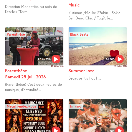
Music
Direction Monestiés au sein de
l’atelier "Terre...
Kutiman /Melike S?ahin - Sakla
BeniDead Chic / Tug?c?e...
Parenthèse
Black Beats
1 h 60 min
53 min
25 Juillet 2026
25 Juillet 2026
Parenthèse
Summer love
Samedi 25 juil. 2026
Because it’s hot ! ...
(Parenthèse) c’est deux heures de
musique, d’actualité...
Metal rendez-vous
In vino
58 min
6 min