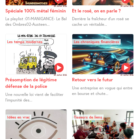
24 Juillet 2026
24 Juillet 2026
Spéciale 100% métal féminin
Et le rosé, on en parle ?
La playlist :01-MANIGANCE- Le Bal
Derrière la fraîcheur d’un rosé se
des Ombres02-Austeen...
cache un véritable...
Les temps modernes
Les chroniques financières
13 min
21 min
24 Juillet 2026
23 Juillet 2026
Présomption de légitime
Retour vers le futur
défense de la police
Une entreprise en vogue qui entre
en bourse et chute...
Une nouvelle loi vient de faciliter
l’impunité des...
Idées en vrac
Tisseurs de liens