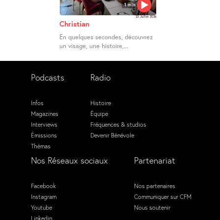
1 min
23 Juillet 2026
Christian
En quelques secondes, découvrez
un visage, une histoire,...
Podcasts
Radio
Infos
Histoire
Magazines
Équipe
Interviews
Fréquences & studios
Émissions
Devenir Bénévole
Thémas
Nos Réseaux sociaux
Partenariat
Facebook
Nos partenaires
Instagram
Communiquer sur CFM
Youtube
Nous soutenir
Linkedin