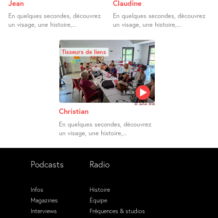
Jean
Claudine
En quelques secondes, découvrez
En quelques secondes, découvrez
un visage, une histoire,...
un visage, une histoire,...
Tisseurs de liens
1 min
23 Juillet 2026
Christian
En quelques secondes, découvrez
un visage, une histoire,...
Podcasts
Radio
Infos
Histoire
Magazines
Équipe
Interviews
Fréquences & studios