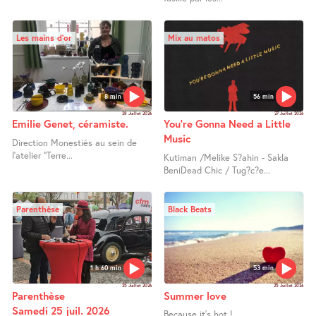
Les mains d’or
Mix au matos
8 min
56 min
28 Juillet 2026
27 Juillet 2026
Emilie Genet, céramiste.
You’re Gonna Need a Little
Music
Direction Monestiés au sein de
l’atelier "Terre...
Kutiman /Melike S?ahin - Sakla
BeniDead Chic / Tug?c?e...
Parenthèse
Black Beats
1 h 60 min
53 min
25 Juillet 2026
25 Juillet 2026
Parenthèse
Summer love
Samedi 25 juil. 2026
Because it’s hot ! ...