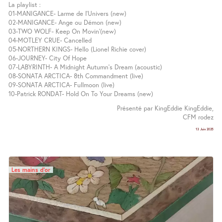
La playlist :
01-MANIGANCE- Larme de l’Univers (new)
02-MANIGANCE- Ange ou Démon (new)
03-TWO WOLF- Keep On Movin’(new)
04-MOTLEY CRUE- Cancelled
05-NORTHERN KINGS- Hello (Lionel Richie cover)
06-JOURNEY- City Of Hope
07-LABYRINTH- A Midnight Autumn’s Dream (acoustic)
08-SONATA ARCTICA- 8th Commandment (live)
09-SONATA ARCTICA- Fullmoon (live)
10-Patrick RONDAT- Hold On To Your Dreams (new)
Présenté par KingEddie KingEddie,
CFM rodez
13 Juin 2025
Les mains d’or