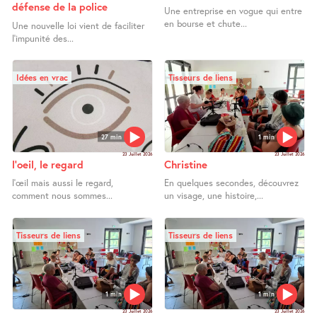
défense de la police
Une entreprise en vogue qui entre
en bourse et chute...
Une nouvelle loi vient de faciliter
l’impunité des...
Idées en vrac
Tisseurs de liens
27 min
1 min
23 Juillet 2026
23 Juillet 2026
l’oeil, le regard
Christine
l’œil mais aussi le regard,
En quelques secondes, découvrez
comment nous sommes...
un visage, une histoire,...
Tisseurs de liens
Tisseurs de liens
1 min
1 min
23 Juillet 2026
23 Juillet 2026