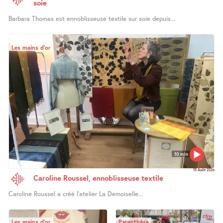
soie
Barbara Thomas est ennoblisseuse textile sur soie depuis...
Les mains d’or
10 min
15 Août 2026
Caroline Roussel, ennoblisseuse textile
Caroline Roussel a créé l’atelier La Demoiselle...
Les mains d’or
Parenthèse