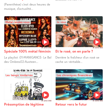
(Parenthèse) c’est deux heures de
musique, d’actualité...
Metal rendez-vous
In vino
58 min
6 min
24 Juillet 2026
24 Juillet 2026
Spéciale 100% métal féminin
Et le rosé, on en parle ?
La playlist :01-MANIGANCE- Le Bal
Derrière la fraîcheur d’un rosé se
des Ombres02-Austeen...
cache un véritable...
Les temps modernes
Les chroniques financières
13 min
21 min
24 Juillet 2026
23 Juillet 2026
Présomption de légitime
Retour vers le futur