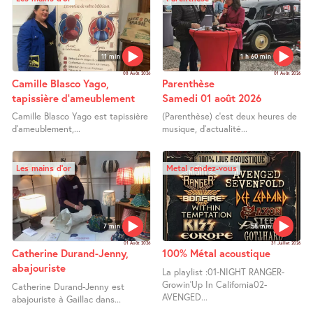
11 min
1 h 60 min
08 Août 2026
01 Août 2026
Camille Blasco Yago,
Parenthèse
tapissière d’ameublement
Samedi 01 août 2026
Camille Blasco Yago est tapissière
(Parenthèse) c’est deux heures de
d’ameublement,...
musique, d’actualité...
Les mains d’or
Metal rendez-vous
7 min
58 min
01 Août 2026
31 Juillet 2026
Catherine Durand-Jenny,
100% Métal acoustique
abajouriste
La playlist :01-NIGHT RANGER-
Growin’Up In California02-
Catherine Durand-Jenny est
AVENGED...
abajouriste à Gaillac dans...