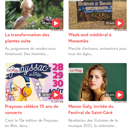
25 min
25 min
27 Juillet 2026
27 Juillet 2026
La transformation des
Week-end médiéval à
plantes suite
Monestiés
Au programme du rendez-vous
Marché d’artisans, animations pour
bimensuel, Des hommes,...
tous les âges,...
Le Mag
Le Mag
25 min
25 min
27 Juillet 2026
25 Juillet 2026
Prayssac célèbre 15 ans de
Manon Galy, invitée du
concerts
Festival de Saint-Céré
C’est la 15e édition de Prayssac
Révélation des Victoires de la
en fête, dans...
musique 2022, la violoniste...