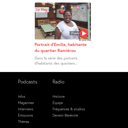
Le Mag
21 min
24 Juillet 2026
Portrait d’Emilie, habitante
du quartier Ramiérou
Dans la série des portraits
d’habitants des quartiers...
Podcasts
Radio
Infos
Histoire
Magazines
Équipe
Interviews
Fréquences & studios
Émissions
Devenir Bénévole
Thémas