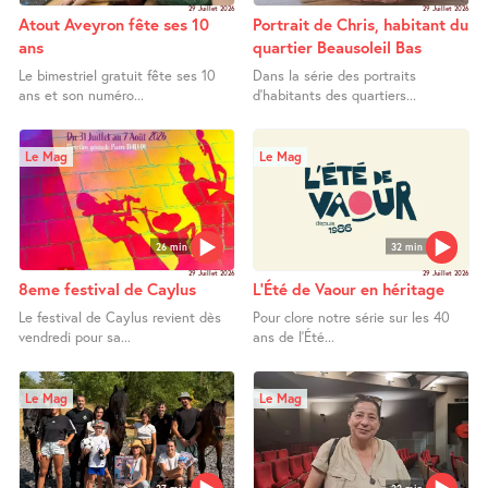
29 Juillet 2026
29 Juillet 2026
Atout Aveyron fête ses 10
Portrait de Chris, habitant du
ans
quartier Beausoleil Bas
Le bimestriel gratuit fête ses 10
Dans la série des portraits
ans et son numéro...
d’habitants des quartiers...
Le Mag
Le Mag
26 min
32 min
29 Juillet 2026
29 Juillet 2026
8eme festival de Caylus
L’Été de Vaour en héritage
Le festival de Caylus revient dès
Pour clore notre série sur les 40
vendredi pour sa...
ans de l’Été...
Le Mag
Le Mag