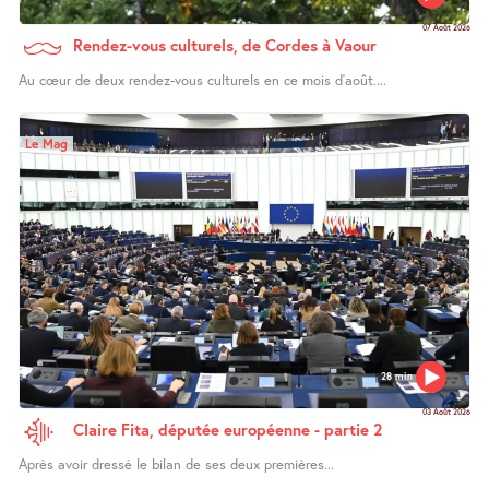
07 Août 2026
Rendez-vous culturels, de Cordes à Vaour
Au cœur de deux rendez-vous culturels en ce mois d’août....
Le Mag
28 min
03 Août 2026
Claire Fita, députée européenne - partie 2
Après avoir dressé le bilan de ses deux premières...