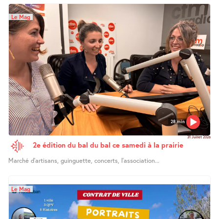
Le Mag
28 min
31 Juillet 2026
2e édition du bal du bal ce samedi à la prairie
Marché d’artisans, guinguette, concerts, l’association...
Le Mag