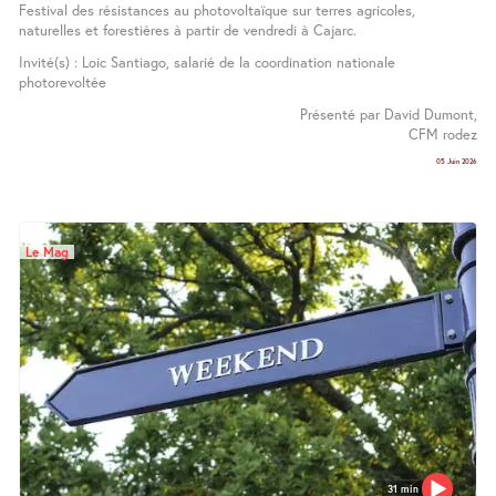
Festival des résistances au photovoltaïque sur terres agricoles,
naturelles et forestières à partir de vendredi à Cajarc.
Invité(s) : Loic Santiago, salarié de la coordination nationale
photorevoltée
Présenté par David Dumont,
CFM rodez
05 Juin 2026
Le Mag
31 min