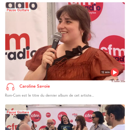
Pause Guitare
12 min
11 Juillet 2026
Caroline Savoie
Rom-Com est le titre du dernier album de cet artiste...
Pause Guitare