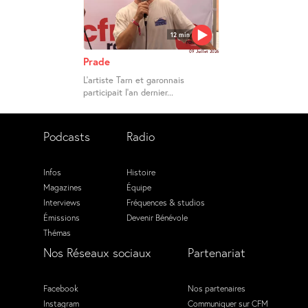
12 min
09 Juillet 2026
Prade
L’artiste Tarn et garonnais
participait l’an dernier...
Podcasts
Radio
Infos
Histoire
Magazines
Équipe
Interviews
Fréquences & studios
Émissions
Devenir Bénévole
Thémas
Nos Réseaux sociaux
Partenariat
Facebook
Nos partenaires
Instagram
Communiquer sur CFM