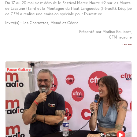
Du 17 au 20 mai s’est déroulé le Festival Marée Haute #2 sur les Monts
de Lacaune (Tarn) et la Montagne du Haut Languedoc (Hérault). L’équipe
de CFM a réalisé une émission spéciale pour l’ouverture.
Invité(s) : Les Charrettes, Mémé et Cédric
Présenté par Marlise Bouisset,
CFM lacaune
17 Mai 2024
Pause Guitare
15 min