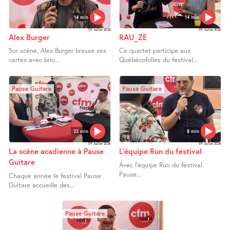
14 min
14 min
09 Juillet 2026
09 Juillet 2026
Alex Burger
RAU_ZE
Sur scène, Alex Burger brasse ses
Ce quartet participe aux
cartes avec brio...
Québécofolies du festival...
Pause Guitare
Pause Guitare
22 min
8 min
09 Juillet 2026
09 Juillet 2026
La scène acadienne à Pause
L’équipe Run du festival
Guitare
Avec l’équipe Run du festival
Pause...
Chaque année le festival Pause
Guitare accueille des...
Pause Guitare