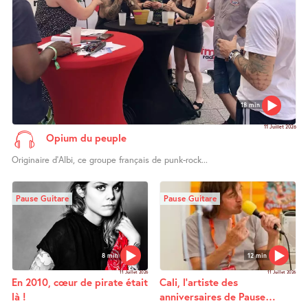
18 min
11 Juillet 2026
Opium du peuple
Originaire d’Albi, ce groupe français de punk-rock...
Pause Guitare
Pause Guitare
8 min
12 min
11 Juillet 2026
11 Juillet 2026
En 2010, cœur de pirate était
Cali, l’artiste des
là !
anniversaires de Pause