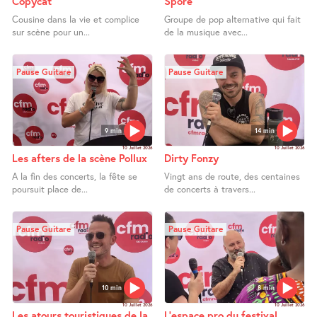
Copycat
Spore
Cousine dans la vie et complice
Groupe de pop alternative qui fait
sur scène pour un...
de la musique avec...
Pause Guitare
Pause Guitare
9 min
14 min
10 Juillet 2026
10 Juillet 2026
Les afters de la scène Pollux
Dirty Fonzy
A la fin des concerts, la fête se
Vingt ans de route, des centaines
poursuit place de...
de concerts à travers...
Pause Guitare
Pause Guitare
10 min
8 min
10 Juillet 2026
10 Juillet 2026
Les atours touristiques de la
L’espace pro du festival