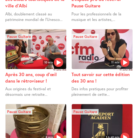
ville d’Albi
Pause Guitare
Albi, doublement classé au
Pour les professionnels de la
patrimoine mondial de l’Unesco...
musique et les artistes,...
Pause Guitare
Pause Guitare
10 min
11 min
10 Juillet 2026
10 Juillet 2026
Après 30 ans, coup d’œil
Tout savoir sur cette édition
dans le rétroviseur !
des 30 ans !
Aux origines du festival et
Des infos pratiques pour profiter
désormais une retraite...
pleinement de cette...
Pause Guitare
Pause Guitare
8 min
1 h 60 min