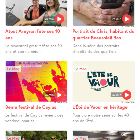
25 min
24 min
29 Juillet 2026
29 Juillet 2026
Atout Aveyron fête ses 10
Portrait de Chris, habitant du
ans
quartier Beausoleil Bas
Le bimestriel gratuit fête ses 10
Dans la série des portraits
ans et son numéro...
d’habitants des quartiers...
Le Mag
Le Mag
26 min
32 min
29 Juillet 2026
29 Juillet 2026
8eme festival de Caylus
L’Été de Vaour en héritage
Le festival de Caylus revient dès
Pour clore notre série sur les 40
vendredi pour sa...
ans de l’Été...
Le Mag
Le Mag