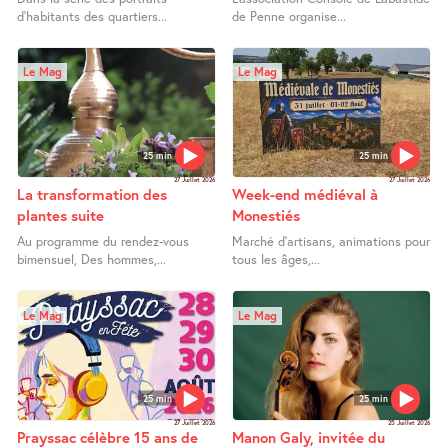
d’habitants des quartiers...
de Penne organise...
Le Mag
Le Mag
25 min
25 min
27 Juillet 2026
27 Juillet 2026
La transformation des
Week-end médiéval à
plantes suite
Monestiés
Au programme du rendez-vous
Marché d’artisans, animations pour
bimensuel, Des hommes,...
tous les âges,...
Le Mag
Le Mag
25 min
25 min
27 Juillet 2026
25 Juillet 2026
Prayssac célèbre 15 ans de
Manon Galy, invitée du