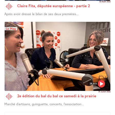
03 Août 2026
Claire Fita, députée européenne - partie 2
Après avoir dressé le bilan de ses deux premières...
Le Mag
28 min
31 Juillet 2026
2e édition du bal du bal ce samedi à la prairie
Marché d’artisans, guinguette, concerts, l’association...