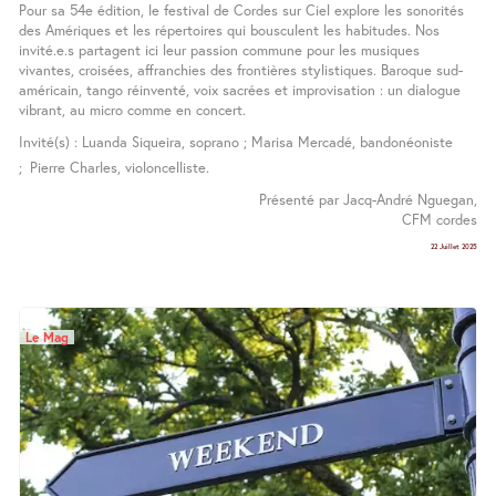
Pour sa 54e édition, le festival de Cordes sur Ciel explore les sonorités
des Amériques et les répertoires qui bousculent les habitudes. Nos
invité.e.s partagent ici leur passion commune pour les musiques
vivantes, croisées, affranchies des frontières stylistiques. Baroque sud-
américain, tango réinventé, voix sacrées et improvisation : un dialogue
vibrant, au micro comme en concert.
Invité(s) : Luanda Siqueira, soprano ; Marisa Mercadé, bandonéoniste
;
Pierre Charles, violoncelliste.
Présenté par Jacq-André Nguegan,
CFM cordes
22 Juillet 2025
Le Mag