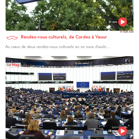
31 min
07 Août 2026
Rendez-vous culturels, de Cordes à Vaour
Au cœur de deux rendez-vous culturels en ce mois d’août....
Le Mag
28 min