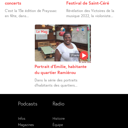
concerts
Festival de Saint-Céré
C’est la 15e édition de Prayssac
Révélation des Victoires de la
en fête, dans...
musique 2022, la violoniste...
Le Mag
21 min
24 Juillet 2026
Portrait d’Emilie, habitante
du quartier Ramiérou
Dans la série des portraits
d’habitants des quartiers...
Podcasts
Radio
Infos
Histoire
Magazines
Équipe