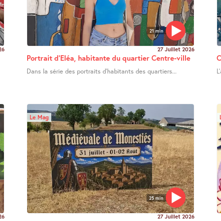
21 min
26
27 Juillet 2026
Portrait d’Eléa, habitante du quartier Centre-ville
C
Dans la série des portraits d’habitants des quartiers...
L
Le Mag
25 min
26
27 Juillet 2026