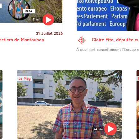
21 min
31 Juillet 2026
uartiers de Montauban
Claire Fita, députée e
À quoi sert concrètement l’Europe d
Le Mag
24 min