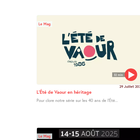
Le Mag
32 min
29 Juillet 20
L’Été de Vaour en héritage
Pour clore notre série sur les 40 ans de l’Été...
Le Mag