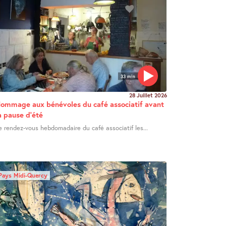
33 min
28 Juillet 2026
ommage aux bénévoles du café associatif avant
a pause d’été
e rendez-vous hebdomadaire du café associatif les...
Pays Midi-Quercy