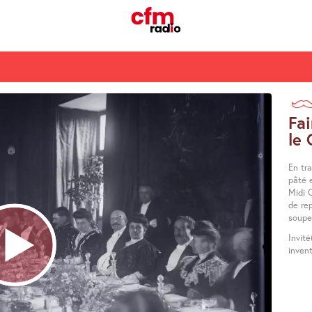
Fa
le 
En tra
pâté 
Midi Q
de re
soupe.
Invité
inven