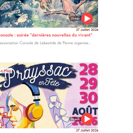
27 min
27 Juillet 2026
onsole : soirée "dernières nouvelles du vivant"
’association Console de Labastide de Penne organise...
Le Mag
25 min
27 Juillet 2026