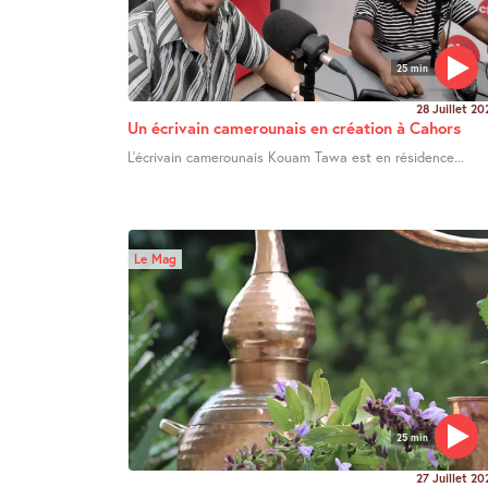
25 min
28 Juillet 20
Un écrivain camerounais en création à Cahors
L’écrivain camerounais Kouam Tawa est en résidence...
Le Mag
25 min
27 Juillet 20