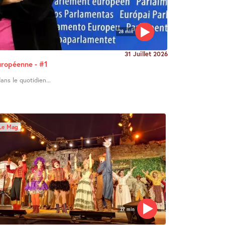
28 min
31 Juillet 2026
uropéenne - #1
ans le quotidien...
Le Mag
27 min