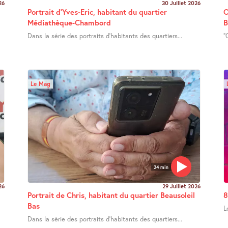
26
30 Juillet 2026
Portrait d’Yves-Eric, habitant du quartier
O
Médiathèque-Chambord
B
Dans la série des portraits d’habitants des quartiers...
"
Le Mag
24 min
26
29 Juillet 2026
Portrait de Chris, habitant du quartier Beausoleil
8
Bas
L
Dans la série des portraits d’habitants des quartiers...