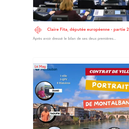
Claire Fita, députée européenne - partie 2
Après avoir dressé le bilan de ses deux premières...
Le Mag