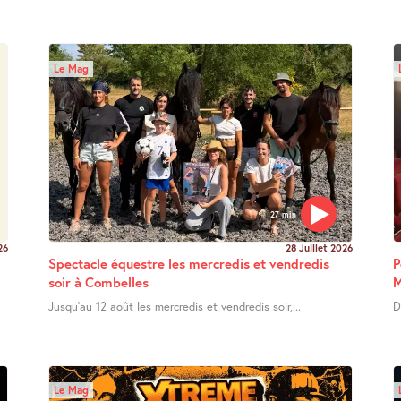
Le Mag
27 min
26
28 Juillet 2026
Spectacle équestre les mercredis et vendredis
P
soir à Combelles
M
Jusqu’au 12 août les mercredis et vendredis soir,...
D
Le Mag