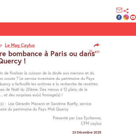
Le Mag Caylus
ire bombance à Paris ou dans
411
Quercy !
in de finaliser la cuisson de la dinde aux marrons et du
en croute ? Le service inventaire du patrimoine du Pays
uercy a farfouillé les archives à la recherche de recettes
pas de Noël du 20ème. Des menus à 12 plats, de la
.. et des surprises au(x) fromage(s) !
(s) : Léa Gérardin Macario et Sandrine Ruefly, service
taire du patrimoine du Pays Midi Quercy
Présenté par Lisa Eychenne,
CFM caylus
23 Décembre 2025