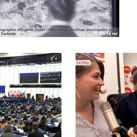
ographie d’Eugène Trutat (1840-1910). Archives municipales de
Toulouse
25 min 14 sec
Le Mag