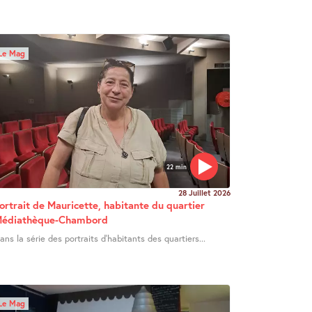
Le Mag
22 min
28 Juillet 2026
ortrait de Mauricette, habitante du quartier
édiathèque-Chambord
ans la série des portraits d’habitants des quartiers...
Le Mag