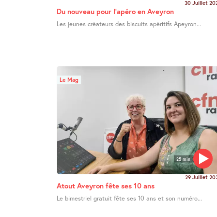
30 Juillet 20
Du nouveau pour l’apéro en Aveyron
Les jeunes créateurs des biscuits apéritifs Apeyron...
Le Mag
25 min
29 Juillet 20
Atout Aveyron fête ses 10 ans
Le bimestriel gratuit fête ses 10 ans et son numéro...