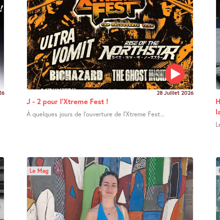
30 min
26
28 Juillet 2026
J - 2 pour l’Xtreme Fest !
H
l
À quelques jours de l’ouverture de l’Xtreme Fest...
L
Le Mag