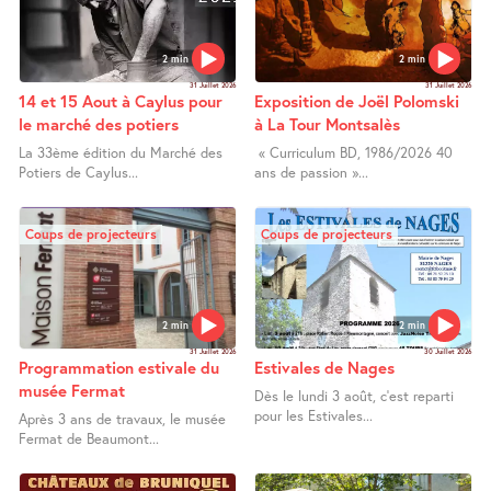
2 min
2 min
31 Juillet 2026
31 Juillet 2026
14 et 15 Aout à Caylus pour
Exposition de Joël Polomski
le marché des potiers
à La Tour Montsalès
La 33ème édition du Marché des
« Curriculum BD, 1986/2026 40
Potiers de Caylus...
ans de passion »...
Coups de projecteurs
Coups de projecteurs
2 min
2 min
31 Juillet 2026
30 Juillet 2026
Programmation estivale du
Estivales de Nages
musée Fermat
Dès le lundi 3 août, c’est reparti
pour les Estivales...
Après 3 ans de travaux, le musée
Fermat de Beaumont...