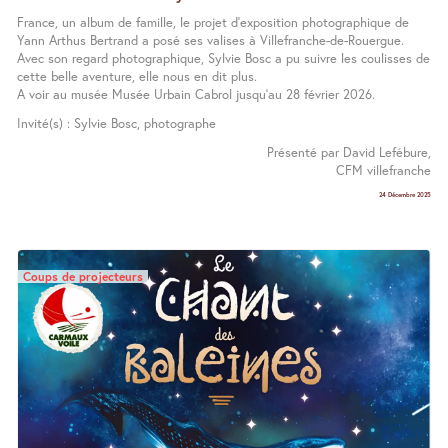
France, un album de famille, le projet d’exposition photographique de
Yann Arthus Bertrand a posé ses valises à Villefranche-de-Rouergue.
Avec son regard photographique, Sylvie Bosc a pu suivre les coulisses de
cette belle aventure, elle nous en dit plus.
A voir au musée Musée Urbain Cabrol jusqu’au 28 février 2026.
Invité(s) : Sylvie Bosc, photographe
Présenté par David Lefébure,
CFM villefranche
24 Décembre 2025
Coups de projecteurs