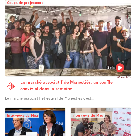
Coups de projecteurs
2 min
05 Août 2026
Le marché associatif de Monestiés, un souffle
convivial dans la semaine
Le marché associatif et estival de Monestiés c’est...
Interviews du Mag
Interviews du Mag