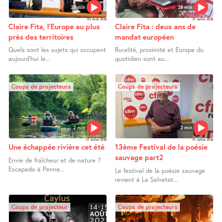
28 min
28 min
03 Août 2026
31 Juillet 2026
Claire Fita, l’Europe au plus
Claire Fita : deux ans de
près des territoires
mandat européen
Quels sont les sujets qui occupent
Ruralité, proximité et Europe du
aujourd’hui le...
quotidien sont au...
Coups de projecteurs
Coups de projecteurs
2 min
2 min
31 Juillet 2026
31 Juillet 2026
Une échappée rivière cet été
13ème Festival de la poésie
sauvage part2
Envie de fraîcheur et de nature ?
Escapado à Penne...
Le festival de la poésie sauvage
revient à La Salvetat...
Coups de projecteur
Coups de projecteurs