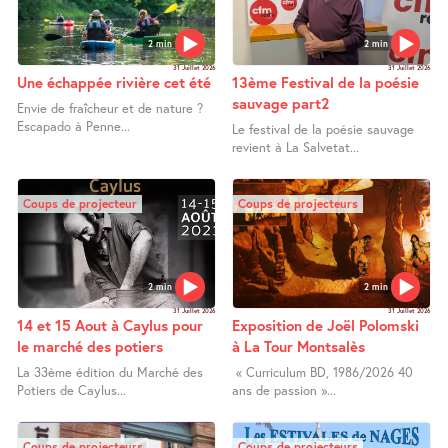
2 min
2 min
31 Juillet 2026
31 Juillet 2026
Une échappée rivière cet été
13ème Festival de la poésie
sauvage part2
Envie de fraîcheur et de nature ?
Escapado à Penne...
Le festival de la poésie sauvage
revient à La Salvetat...
Coups de projecteur
Coups de projecteurs
2 min
2 min
31 Juillet 2026
31 Juillet 2026
14 et 15 Aout à Caylus pour
Exposition de Joël Polomski
le marché des potiers
à La Tour Montsalès
La 33ème édition du Marché des
« Curriculum BD, 1986/2026 40
Potiers de Caylus...
ans de passion »...
Coups de projecteurs
Coups de projecteurs