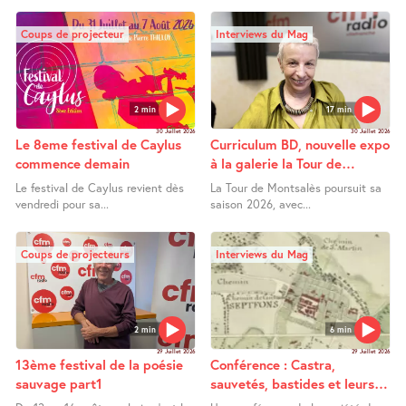
Coups de projecteur
Interviews du Mag
2 min
17 min
30 Juillet 2026
30 Juillet 2026
Le 8eme festival de Caylus
Curriculum BD, nouvelle expo
commence demain
à la galerie la Tour de
Montsalès
Le festival de Caylus revient dès
La Tour de Montsalès poursuit sa
vendredi pour sa...
saison 2026, avec...
Coups de projecteurs
Interviews du Mag
2 min
6 min
29 Juillet 2026
29 Juillet 2026
13ème festival de la poésie
Conférence : Castra,
sauvage part1
sauvetés, bastides et leurs
extensions entre Bas Quercy