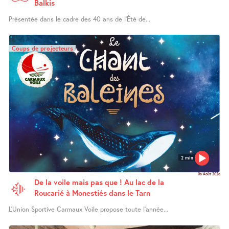
Balkis
Présentée dans le cadre des 40 ans de l’Été de...
Coups de projecteurs
2 min
06 Août 2026
De la voile mais pas que ! Au lac de la
Roucarié à Monestiés dans le Tarn
L’Union Sportive Carmaux Voile propose toute l’année...