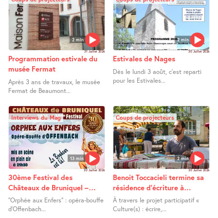
2 min
2 min
31 Juillet 2026
30 Juillet 2026
Programmation estivale du
Estivales de Nages
musée Fermat
Dès le lundi 3 août, c’est reparti
pour les Estivales...
Après 3 ans de travaux, le musée
Fermat de Beaumont...
Interviews du Mag
Coups de projecteurs
13 min
2 min
30 Juillet 2026
30 Juillet 2026
30ème Festival des
Benoit Toccacieli termine sa
Châteaux de Bruniquel –
résidence d’écriture à
Orphée aux Enfers
Lafrançaise
"Orphée aux Enfers" : opéra-bouffe
À travers le projet participatif «
d’Offenbach...
Culture(s) : écrire,...