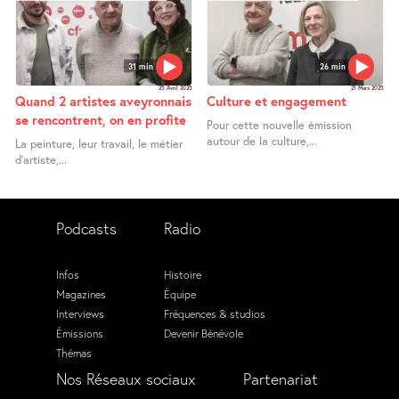
31 min
26 min
25 Avril 2025
21 Mars 2025
Quand 2 artistes aveyronnais
Culture et engagement
se rencontrent, on en profite
Pour cette nouvelle émission
autour de la culture,...
La peinture, leur travail, le métier
d’artiste,...
Podcasts
Radio
Infos
Histoire
Magazines
Équipe
Interviews
Fréquences & studios
Émissions
Devenir Bénévole
Thémas
Nos Réseaux sociaux
Partenariat