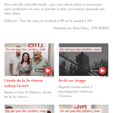
Pour une info culturelle locale , pour une culture plaisir à consommer
sans modération et sans ce prendre la tete, un emission proposée par
Alain Dhers
Diffusion : Tous les mois, le vendredi à 13h et le samedi à 10h
Présenté par Alain Dhers, CFM RODEZ
On est pas des intellos, mais
On est pas des intellos, mais
29 min
30 min
04 Juillet 2025
23 Mai 2025
L’école de la 2e chance
Arrêt sur image
cultive l’avenir
Regards croisés entre 2
photographes ruthénois
Basée à Onet le Château, l’école
Christian...
de la 2e chance...
On est pas des intellos, mais
On est pas des intellos, mais