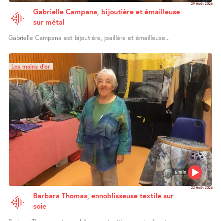
29 Août 2026
Gabrielle Campana, bijoutière et émailleuse
sur métal
Gabrielle Campana est bijoutière, joaillère et émailleuse...
Les mains d’or
6 min
22 Août 2026
Barbara Thomas, ennoblisseuse textile sur
soie