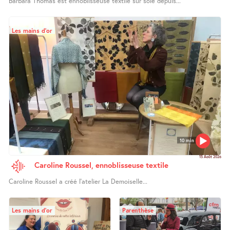
Barbara Thomas est ennoblisseuse textile sur soie depuis...
Les mains d’or
10 min
15 Août 2026
Caroline Roussel, ennoblisseuse textile
Caroline Roussel a créé l’atelier La Demoiselle...
Les mains d’or
Parenthèse