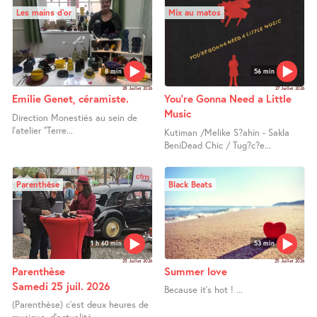
Les mains d’or
Mix au matos
8 min
56 min
28 Juillet 2026
27 Juillet 2026
Emilie Genet, céramiste.
You’re Gonna Need a Little
Music
Direction Monestiés au sein de
l’atelier "Terre...
Kutiman /Melike S?ahin - Sakla
BeniDead Chic / Tug?c?e...
Parenthèse
Black Beats
1 h 60 min
53 min
25 Juillet 2026
25 Juillet 2026
Parenthèse
Summer love
Samedi 25 juil. 2026
Because it’s hot ! ...
(Parenthèse) c’est deux heures de