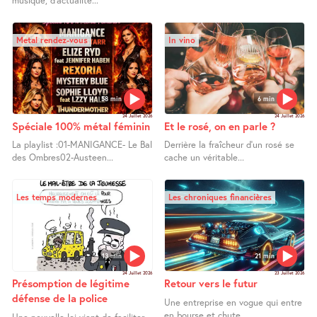
musique, d’actualité...
Metal rendez-vous
In vino
58 min
6 min
24 Juillet 2026
24 Juillet 2026
Spéciale 100% métal féminin
Et le rosé, on en parle ?
La playlist :01-MANIGANCE- Le Bal
Derrière la fraîcheur d’un rosé se
des Ombres02-Austeen...
cache un véritable...
Les temps modernes
Les chroniques financières
13 min
21 min
24 Juillet 2026
23 Juillet 2026
Présomption de légitime
Retour vers le futur
défense de la police
Une entreprise en vogue qui entre
en bourse et chute...