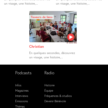
un visage, une histoire,...
un visage, une histoire,...
Tisseurs de liens
1 min
23 Juillet 2026
Christian
En quelques secondes, découvrez
un visage, une histoire,...
Podcasts
Radio
Infos
Histoire
Magazines
Équipe
Interviews
Fréquences & studios
Émissions
Devenir Bénévole
Thémas