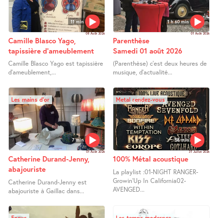
11 min
1 h 60 min
08 Août 2026
01 Août 2026
Camille Blasco Yago,
Parenthèse
tapissière d’ameublement
Samedi 01 août 2026
Camille Blasco Yago est tapissière
(Parenthèse) c’est deux heures de
d’ameublement,...
musique, d’actualité...
Les mains d’or
Metal rendez-vous
7 min
58 min
01 Août 2026
31 Juillet 2026
Catherine Durand-Jenny,
100% Métal acoustique
abajouriste
La playlist :01-NIGHT RANGER-
Growin’Up In California02-
Catherine Durand-Jenny est
AVENGED...
abajouriste à Gaillac dans...
Focus
Les temps modernes