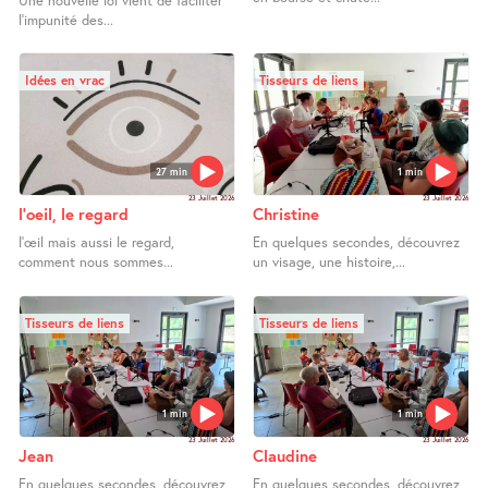
Une nouvelle loi vient de faciliter
l’impunité des...
Idées en vrac
Tisseurs de liens
27 min
1 min
23 Juillet 2026
23 Juillet 2026
l’oeil, le regard
Christine
l’œil mais aussi le regard,
En quelques secondes, découvrez
comment nous sommes...
un visage, une histoire,...
Tisseurs de liens
Tisseurs de liens
1 min
1 min
23 Juillet 2026
23 Juillet 2026
Jean
Claudine
En quelques secondes, découvrez
En quelques secondes, découvrez