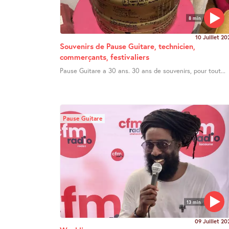
8 min
10 Juillet 20
Souvenirs de Pause Guitare, technicien,
commerçants, festivaliers
Pause Guitare a 30 ans. 30 ans de souvenirs, pour tout...
Pause Guitare
13 min
09 Juillet 20