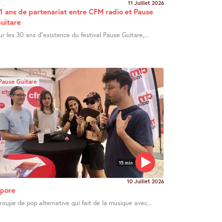
11 Juillet 2026
1 ans de partenariat entre CFM radio et Pause
uitare
ur les 30 ans d’’existence du festival Pause Guitare,...
Pause Guitare
15 min
10 Juillet 2026
pore
roupe de pop alternative qui fait de la musique avec...