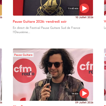
1 h 60 min
26
10 Juillet 2026
Pause Guitare 2026: vendredi soir
V
En direct de Festival Pause Guitare Sud de France
L
!!Deuxième...
Pause Guitare
14 min
26
09 Juillet 2026