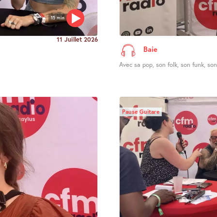
15 min
11 Juillet 2026
Baie
Avec sa pop, son folk, son funk, son 
Pause Guitare