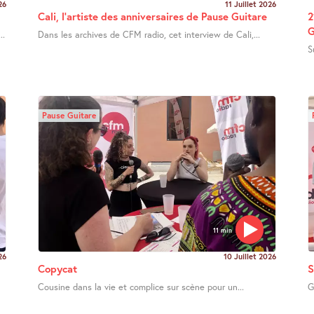
26
11 Juillet 2026
Cali, l’artiste des anniversaires de Pause Guitare
2
G
..
Dans les archives de CFM radio, cet interview de Cali,...
S
Pause Guitare
11 min
26
10 Juillet 2026
Copycat
S
Cousine dans la vie et complice sur scène pour un...
G