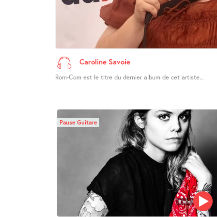
Caroline Savoie
Rom-Com est le titre du dernier album de cet artiste...
Pause Guitare
8 min