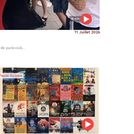
18 min
11 Juillet 2026
 de punk-rock...
Pause Guitare
13 min