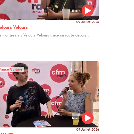
15 min
09 Juillet 2026
elours Velours
e montréalais Velours Velours trace sa route depuis...
Pause Guitare
14 min
09 Juillet 2026