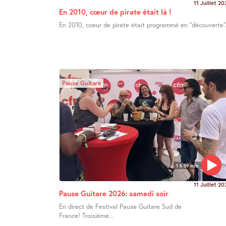
11 Juillet 20
En 2010, cœur de pirate était là !
En 2010, coeur de pirate était programmé en "découverte".
Pause Guitare
1 h 59 min
11 Juillet 20
Pause Guitare 2026: samedi soir
En direct de Festival Pause Guitare Sud de
France! Troisième...