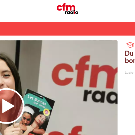
Du 
bo
Lucie