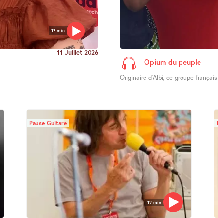
12 min
11 Juillet 2026
Opium du peuple
Originaire d’Albi, ce groupe français
Pause Guitare
12 min