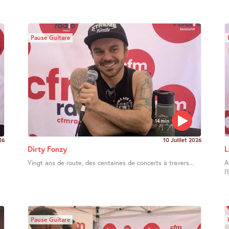
Pause Guitare
14 min
26
10 Juillet 2026
Dirty Fonzy
L
Vingt ans de route, des centaines de concerts à travers...
A
l
Pause Guitare