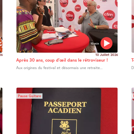
10 min
26
10 Juillet 2026
Après 30 ans, coup d’œil dans le rétroviseur !
T
Aux origines du festival et désormais une retraite...
D
Pause Guitare