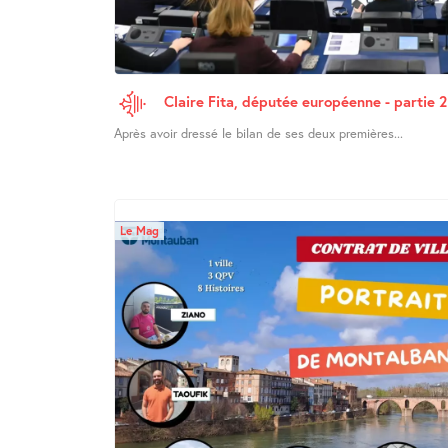
Claire Fita, députée européenne - partie 2
Après avoir dressé le bilan de ses deux premières...
Le Mag