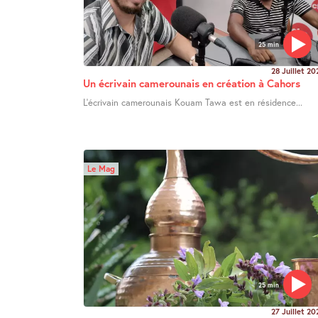
25 min
28 Juillet 20
Un écrivain camerounais en création à Cahors
L’écrivain camerounais Kouam Tawa est en résidence...
Le Mag
25 min
27 Juillet 20