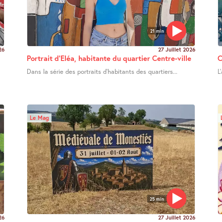
21 min
26
27 Juillet 2026
Portrait d’Eléa, habitante du quartier Centre-ville
C
Dans la série des portraits d’habitants des quartiers...
L
Le Mag
25 min
26
27 Juillet 2026