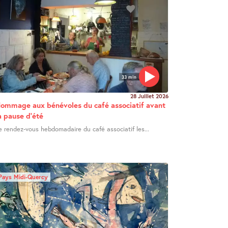
33 min
28 Juillet 2026
ommage aux bénévoles du café associatif avant
a pause d’été
e rendez-vous hebdomadaire du café associatif les...
Pays Midi-Quercy