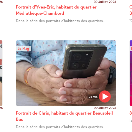
26
30 Juillet 2026
Portrait d’Yves-Eric, habitant du quartier
O
Médiathèque-Chambord
B
Dans la série des portraits d’habitants des quartiers...
"
Le Mag
24 min
26
29 Juillet 2026
Portrait de Chris, habitant du quartier Beausoleil
8
Bas
L
Dans la série des portraits d’habitants des quartiers...