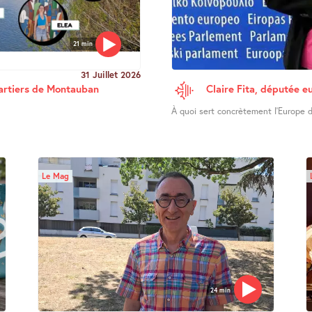
21 min
31 Juillet 2026
uartiers de Montauban
Claire Fita, députée e
À quoi sert concrètement l’Europe d
Le Mag
24 min