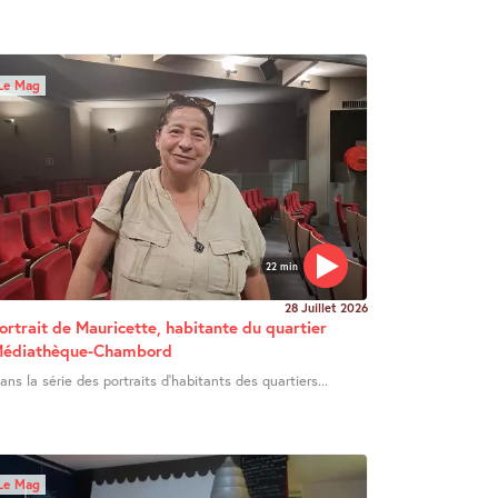
Le Mag
22 min
28 Juillet 2026
ortrait de Mauricette, habitante du quartier
édiathèque-Chambord
ans la série des portraits d’habitants des quartiers...
Le Mag