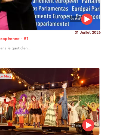
28 min
31 Juillet 2026
uropéenne - #1
ans le quotidien...
Le Mag
27 min