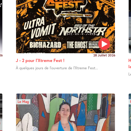
30 min
26
28 Juillet 2026
J - 2 pour l’Xtreme Fest !
H
l
À quelques jours de l’ouverture de l’Xtreme Fest...
L
Le Mag