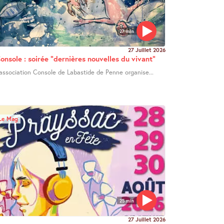
27 min
27 Juillet 2026
onsole : soirée "dernières nouvelles du vivant"
’association Console de Labastide de Penne organise...
Le Mag
25 min
27 Juillet 2026