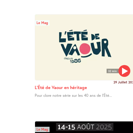
Le Mag
32 min
29 Juillet 20
L’Été de Vaour en héritage
Pour clore notre série sur les 40 ans de l’Été...
Le Mag