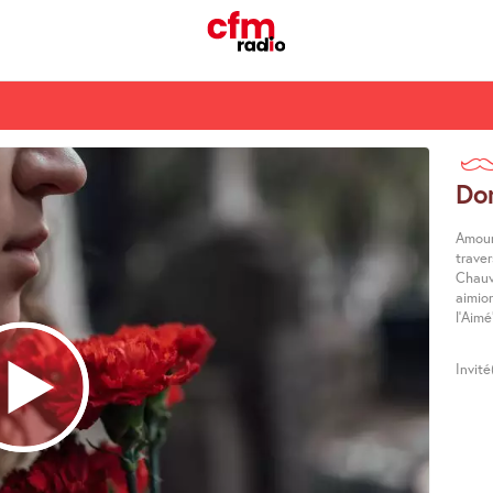
Dor
Amour
traver
Chauv
aimion
l’Aimé
Invit