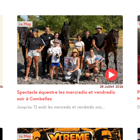
Le Mag
27 min
26
28 Juillet 2026
Spectacle équestre les mercredis et vendredis
P
soir à Combelles
M
Jusqu’au 12 août les mercredis et vendredis soir,...
D
Le Mag