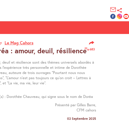
Le Mag Cahors
éa : amour, deuil, résilience
683
, deuil et résilience sont des thèmes universels abordés à
s l’expérience très personnelle et intime de Dorothée
eau, auteure de trois ouvrages "Pourtant nous nous
s", "L’amour n’est pas toujours ce qu’on croit – Lettres à
", et "La vie, ma vie, leur vie".
é(s) : Dorothée Chauveau, qui signe sous le nom de Doréa
Présenté par Gilles Barre,
CFM cahors
02 Septembre 2025