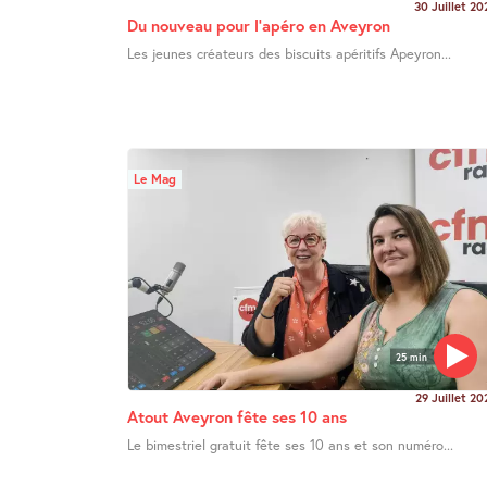
30 Juillet 20
Du nouveau pour l’apéro en Aveyron
Les jeunes créateurs des biscuits apéritifs Apeyron...
Le Mag
25 min
29 Juillet 20
Atout Aveyron fête ses 10 ans
Le bimestriel gratuit fête ses 10 ans et son numéro...