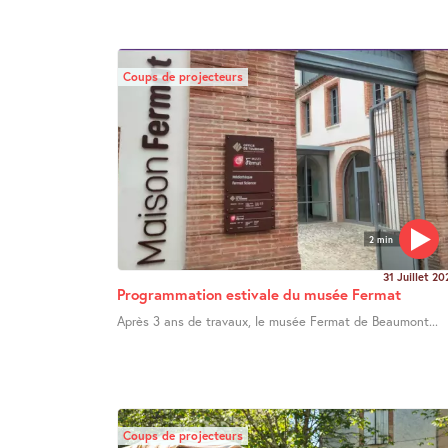
Coups de projecteurs
2 min
31 Juillet 20
Programmation estivale du musée Fermat
Après 3 ans de travaux, le musée Fermat de Beaumont...
Coups de projecteurs