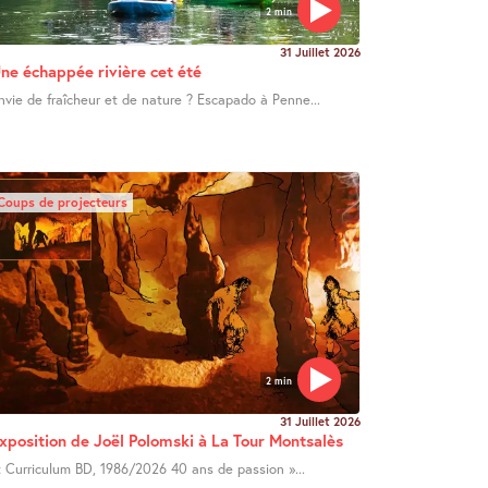
2 min
31 Juillet 2026
ne échappée rivière cet été
nvie de fraîcheur et de nature ? Escapado à Penne...
Coups de projecteurs
2 min
31 Juillet 2026
xposition de Joël Polomski à La Tour Montsalès
 Curriculum BD, 1986/2026 40 ans de passion »...