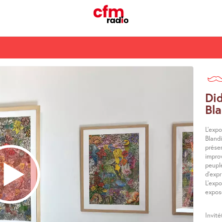
Did
Bl
L’expo
Bland
présen
impro
peupl
d’expr
L’expo
expos
Invité