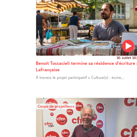
2 min
30 Juillet 20
Benoit Toccacieli termine sa résidence d’écriture 
Lafrançaise
À travers le projet participatif « Culture(s) : écrire,...
Coups de projecteurs