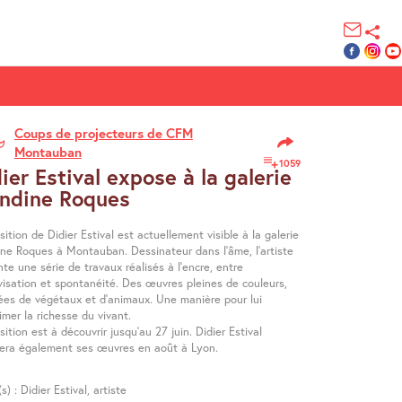
Coups de projecteurs de CFM
Montauban
1059
ier Estival expose à la galerie
andine Roques
sition de Didier Estival est actuellement visible à la galerie
ine Roques à Montauban. Dessinateur dans l’âme, l’artiste
te une série de travaux réalisés à l’encre, entre
visation et spontanéité. Des œuvres pleines de couleurs,
ées de végétaux et d’animaux. Une manière pour lui
imer la richesse du vivant.
sition est à découvrir jusqu’au 27 juin. Didier Estival
era également ses œuvres en août à Lyon.
(s) : Didier Estival, artiste