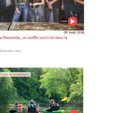
2 min
05 Août 2026
e Monestiés, un souffle convivial dans la
onestiés c’est...
Coups de projecteurs