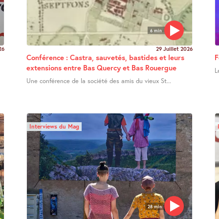
6 min
26
29 Juillet 2026
Conférence : Castra, sauvetés, bastides et leurs
F
extensions entre Bas Quercy et Bas Rouergue
L
Une conférence de la société des amis du vieux St...
Interviews du Mag
28 min