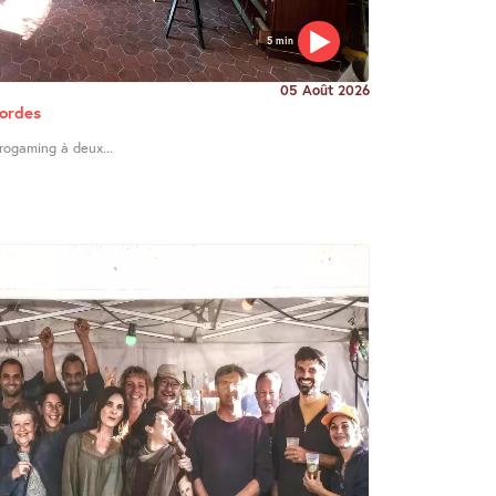
5 min
05 Août 2026
Cordes
trogaming à deux...