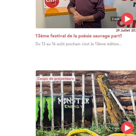
2 min
29 Juillet 20
13ème festival de la poésie sauvage part1
Du 13 au 16 août prochain c’est la 13ème édition...
Coups de projecteurs
2 min