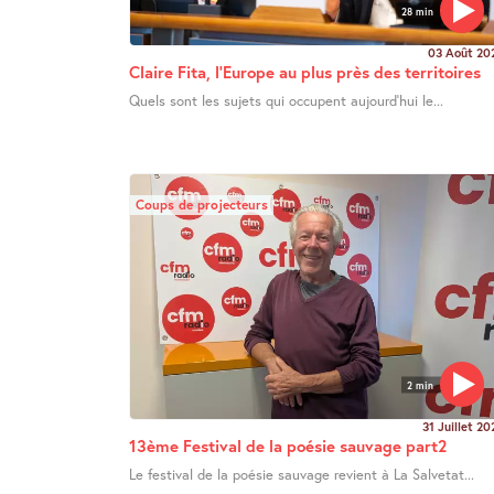
28 min
03 Août 20
Claire Fita, l’Europe au plus près des territoires
Quels sont les sujets qui occupent aujourd’hui le...
Coups de projecteurs
2 min
31 Juillet 20
13ème Festival de la poésie sauvage part2
Le festival de la poésie sauvage revient à La Salvetat...