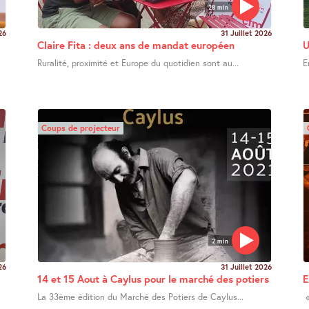
28 min
26
31 Juillet 2026
Claire Fita : deux ans de mandat européen
U
Ruralité, proximité et Europe du quotidien sont au...
E
Coups de projecteur
2 min
26
31 Juillet 2026
14 et 15 Aout à Caylus pour le marché des potiers
E
La 33ème édition du Marché des Potiers de Caylus...
«