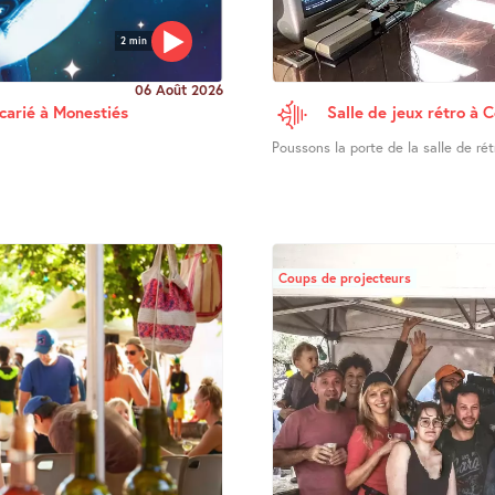
2 min
06 Août 2026
ucarié à Monestiés
Salle de jeux rétro à 
Poussons la porte de la salle de ré
Coups de projecteurs