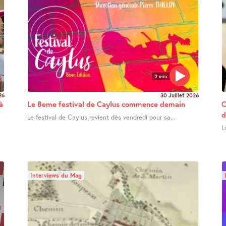
2 min
26
30 Juillet 2026
à
Le 8eme festival de Caylus commence demain
C
d
Le festival de Caylus revient dès vendredi pour sa...
L
Interviews du Mag