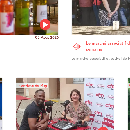
11 min
05 Août 2026
Le marché associatif d
semaine
Le marché associatif et estival de M
Interviews du Mag