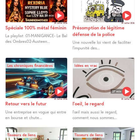
58 min
13 min
24 Juillet 2026
24 Juillet 2026
Spéciale 100% métal féminin
Présomption de légitime
défense de la police
La playlist :01-MANIGANCE- Le Bal
des Ombres02-Austeen...
Une nouvelle loi vient de faciliter
l’impunité des...
Les chroniques financières
Idées en vrac
21 min
27 min
23 Juillet 2026
23 Juillet 2026
Retour vers le futur
l’oeil, le regard
Une entreprise en vogue qui entre
l’œil mais aussi le regard,
en bourse et chute...
comment nous sommes...
Tisseurs de liens
Tisseurs de liens