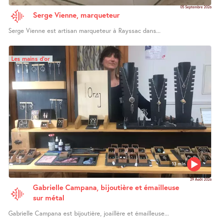
05 Septembre 2026
Serge Vienne, marqueteur
Serge Vienne est artisan marqueteur à Rayssac dans...
Les mains d’or
13 min
29 Août 2026
Gabrielle Campana, bijoutière et émailleuse
sur métal
Gabrielle Campana est bijoutière, joaillère et émailleuse...