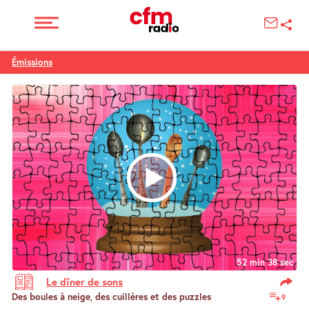
Émissions
52 min 38 sec
Le dîner de sons
Des boules à neige, des cuillères et des puzzles
9