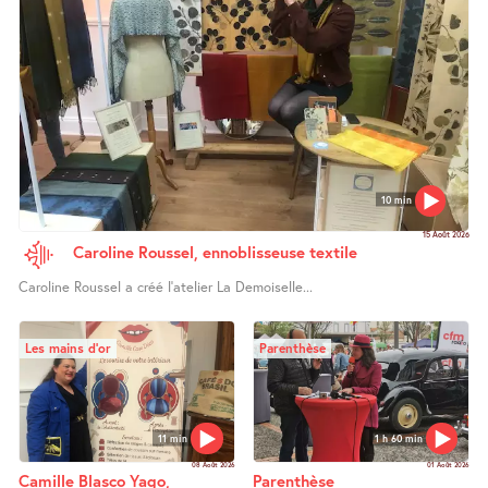
10 min
15 Août 2026
Caroline Roussel, ennoblisseuse textile
Caroline Roussel a créé l’atelier La Demoiselle...
Les mains d’or
Parenthèse
11 min
1 h 60 min
08 Août 2026
01 Août 2026
Camille Blasco Yago,
Parenthèse