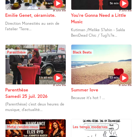
8 min
56 min
28 Juillet 2026
27 Juillet 2026
Emilie Genet, céramiste.
You’re Gonna Need a Little
Music
Direction Monestiés au sein de
l’atelier "Terre...
Kutiman /Melike S?ahin - Sakla
BeniDead Chic / Tug?c?e...
Parenthèse
Black Beats
1 h 60 min
53 min
25 Juillet 2026
25 Juillet 2026
Parenthèse
Summer love
Samedi 25 juil. 2026
Because it’s hot ! ...
(Parenthèse) c’est deux heures de
musique, d’actualité...
Metal rendez-vous
Les temps modernes