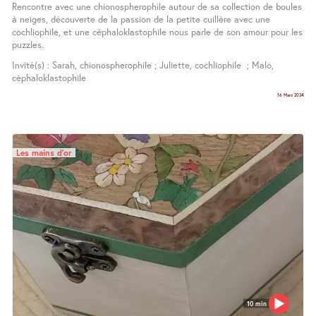
Rencontre avec une chionospherophile autour de sa collection de boules
à neiges, découverte de la passion de la petite cuillère avec une
cochliophile, et une céphaloklastophile nous parle de son amour pour les
puzzles.
Invité(s) : Sarah, chionospherophile ; Juliette, cochliophile ; Malo,
céphaloklastophile
16 Mars 2024
Les mains d’or
10 min