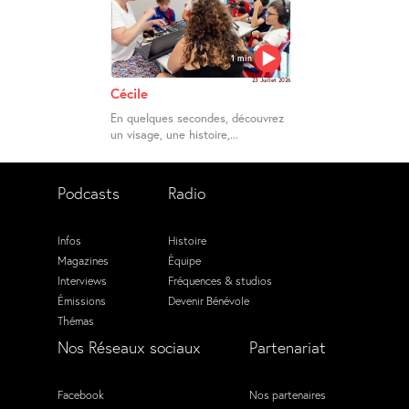
1 min
23 Juillet 2026
Cécile
En quelques secondes, découvrez
un visage, une histoire,...
Podcasts
Radio
Infos
Histoire
Magazines
Équipe
Interviews
Fréquences & studios
Émissions
Devenir Bénévole
Thémas
Nos Réseaux sociaux
Partenariat
Facebook
Nos partenaires