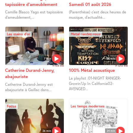
tapissière d’ameublement
Samedi 01 août 2026
Camille Blasco Yago est tapissière
(Parenthèse) c’est deux heures de
d’ameublement,...
musique, d’actualité...
Les mains d’or
Metal rendez-vous
7 min
58 min
01 Août 2026
31 Juillet 2026
Catherine Durand-Jenny,
100% Métal acoustique
abajouriste
La playlist :01-NIGHT RANGER-
Growin’Up In California02-
Catherine Durand-Jenny est
AVENGED...
abajouriste à Gaillac dans...
Focus
Les temps modernes
26 min
24 min