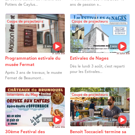
Potiers de Caylus...
ans de passion »...
Coups de projecteurs
Coups de projecteurs
2 min
2 min
31 Juillet 2026
30 Juillet 2026
Programmation estivale du
Estivales de Nages
musée Fermat
Dès le lundi 3 août, c’est reparti
pour les Estivales...
Après 3 ans de travaux, le musée
Fermat de Beaumont...
Interviews du Mag
Coups de projecteurs
13 min
2 min
30 Juillet 2026
30 Juillet 2026
30ème Festival des
Benoit Toccacieli termine sa