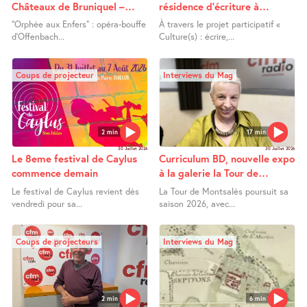
Châteaux de Bruniquel –
résidence d’écriture à
Orphée aux Enfers
Lafrançaise
"Orphée aux Enfers" : opéra-bouffe
À travers le projet participatif «
d’Offenbach...
Culture(s) : écrire,...
Coups de projecteur
Interviews du Mag
2 min
17 min
30 Juillet 2026
30 Juillet 2026
Le 8eme festival de Caylus
Curriculum BD, nouvelle expo
commence demain
à la galerie la Tour de
Montsalès
Le festival de Caylus revient dès
La Tour de Montsalès poursuit sa
vendredi pour sa...
saison 2026, avec...
Coups de projecteurs
Interviews du Mag
2 min
6 min