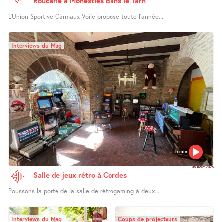
Roucarié à Monestiés dans le Tarn
L’Union Sportive Carmaux Voile propose toute l’année...
Interviews du Mag
5 min
05 Août 2026
Salle de jeux rétro à Cordes
Poussons la porte de la salle de rétrogaming à deux...
Interviews du Mag
Coups de projecteurs