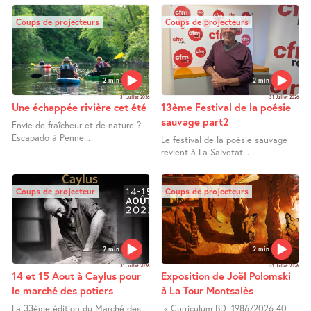
Coups de projecteurs
Coups de projecteurs
2 min
2 min
31 Juillet 2026
31 Juillet 2026
Une échappée rivière cet été
13ème Festival de la poésie
sauvage part2
Envie de fraîcheur et de nature ?
Escapado à Penne...
Le festival de la poésie sauvage
revient à La Salvetat...
Coups de projecteur
Coups de projecteurs
2 min
2 min
31 Juillet 2026
31 Juillet 2026
14 et 15 Aout à Caylus pour
Exposition de Joël Polomski
le marché des potiers
à La Tour Montsalès
La 33ème édition du Marché des
« Curriculum BD, 1986/2026 40