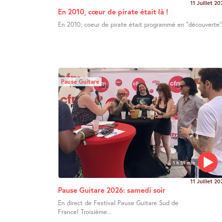
11 Juillet 20
En 2010, cœur de pirate était là !
En 2010, coeur de pirate était programmé en "découverte".
Pause Guitare
1 h 59 min
11 Juillet 20
Pause Guitare 2026: samedi soir
En direct de Festival Pause Guitare Sud de
France! Troisième...