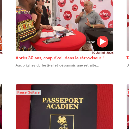
10 min
26
10 Juillet 2026
Après 30 ans, coup d’œil dans le rétroviseur !
T
Aux origines du festival et désormais une retraite...
D
Pause Guitare