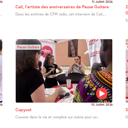
26
11 Juillet 2026
Cali, l’artiste des anniversaires de Pause Guitare
2
G
..
Dans les archives de CFM radio, cet interview de Cali,...
S
Pause Guitare
11 min
26
10 Juillet 2026
Copycat
S
Cousine dans la vie et complice sur scène pour un...
G