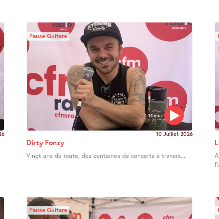
Pause Guitare
14 min
26
10 Juillet 2026
Dirty Fonzy
L
Vingt ans de route, des centaines de concerts à travers...
A
l
Pause Guitare