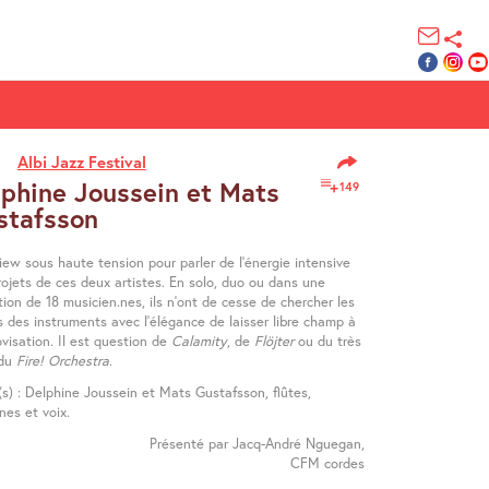
Albi Jazz Festival
lphine Joussein et Mats
149
stafsson
iew sous haute tension pour parler de l’énergie intensive
rojets de ces deux artistes. En solo, duo ou dans une
ion de 18 musicien.nes, ils n’ont de cesse de chercher les
s des instruments avec l’élégance de laisser libre champ à
ovisation. Il est question de
Calamity
, de
Flöjter
ou du très
ndu
Fire! Orchestra
.
(s) : Delphine Joussein et Mats Gustafsson, flûtes,
nes et voix.
Présenté par Jacq-André Nguegan,
CFM cordes