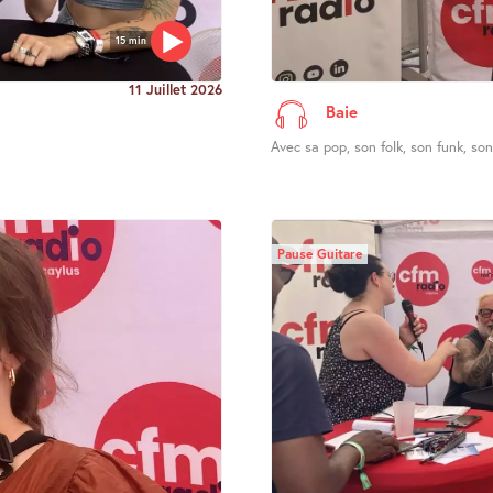
15 min
11 Juillet 2026
Baie
Avec sa pop, son folk, son funk, son 
Pause Guitare