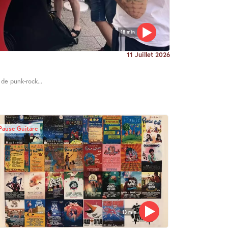
18 min
11 Juillet 2026
 de punk-rock...
Pause Guitare
13 min