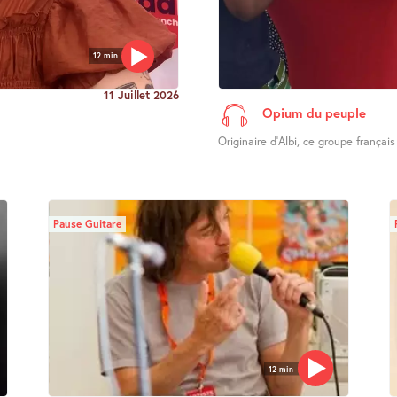
12 min
11 Juillet 2026
Opium du peuple
Originaire d’Albi, ce groupe français
Pause Guitare
12 min