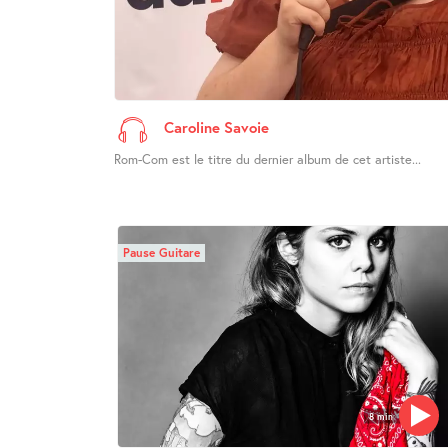
Caroline Savoie
Rom-Com est le titre du dernier album de cet artiste...
Pause Guitare
8 min