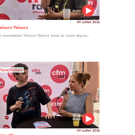
15 min
09 Juillet 2026
elours Velours
e montréalais Velours Velours trace sa route depuis...
Pause Guitare
14 min
09 Juillet 2026