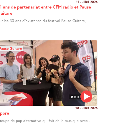
11 Juillet 2026
1 ans de partenariat entre CFM radio et Pause
uitare
ur les 30 ans d’’existence du festival Pause Guitare,...
Pause Guitare
15 min
10 Juillet 2026
pore
roupe de pop alternative qui fait de la musique avec...