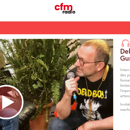
De
Gu
Interv
des p
format
limite
l’impr
atte
Invité
machi