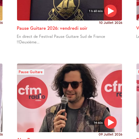
1 h 60 min
26
10 Juillet 2026
Pause Guitare 2026: vendredi soir
V
En direct de Festival Pause Guitare Sud de France
L
!!Deuxième...
Pause Guitare
14 min
26
09 Juillet 2026