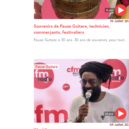
8 min
10 Juillet 20
Souvenirs de Pause Guitare, technicien,
commerçants, festivaliers
Pause Guitare a 30 ans. 30 ans de souvenirs, pour tout...
Pause Guitare
13 min
09 Juillet 20