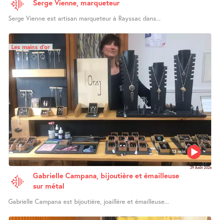
Serge Vienne, marqueteur
Serge Vienne est artisan marqueteur à Rayssac dans...
Les mains d’or
13 min
29 Août 2026
Gabrielle Campana, bijoutière et émailleuse
sur métal
Gabrielle Campana est bijoutière, joaillère et émailleuse...