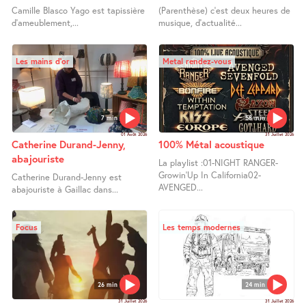
Camille Blasco Yago est tapissière
(Parenthèse) c’est deux heures de
d’ameublement,...
musique, d’actualité...
Les mains d’or
Metal rendez-vous
7 min
58 min
01 Août 2026
31 Juillet 2026
Catherine Durand-Jenny,
100% Métal acoustique
abajouriste
La playlist :01-NIGHT RANGER-
Growin’Up In California02-
Catherine Durand-Jenny est
AVENGED...
abajouriste à Gaillac dans...
Focus
Les temps modernes
26 min
24 min
31 Juillet 2026
31 Juillet 2026