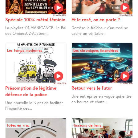
58 min
6 min
24 Juillet 2026
24 Juillet 2026
Spéciale 100% métal féminin
Et le rosé, on en parle ?
La playlist :01-MANIGANCE- Le Bal
Derrière la fraîcheur d’un rosé se
des Ombres02-Austeen...
cache un véritable...
Les temps modernes
Les chroniques financières
13 min
21 min
24 Juillet 2026
23 Juillet 2026
Présomption de légitime
Retour vers le futur
défense de la police
Une entreprise en vogue qui entre
en bourse et chute...
Une nouvelle loi vient de faciliter
l’impunité des...
Idées en vrac
Tisseurs de liens