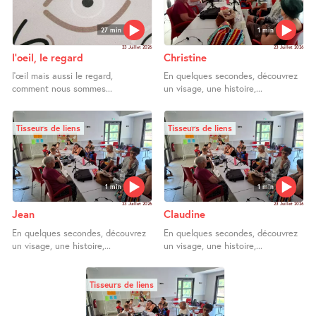
27 min
1 min
23 Juillet 2026
23 Juillet 2026
l’oeil, le regard
Christine
l’œil mais aussi le regard,
En quelques secondes, découvrez
comment nous sommes...
un visage, une histoire,...
Tisseurs de liens
Tisseurs de liens
1 min
1 min
23 Juillet 2026
23 Juillet 2026
Jean
Claudine
En quelques secondes, découvrez
En quelques secondes, découvrez
un visage, une histoire,...
un visage, une histoire,...
Tisseurs de liens