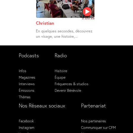
1 min
23 Juillet 2026
Christian
En quelques secondes, découvrez
un visage, une histoire,...
Podcasts
Radio
Infos
Histoire
Magazines
Équipe
Interviews
Fréquences & studios
Émissions
Devenir Bénévole
Thémas
Nos Réseaux sociaux
Partenariat
Facebook
Nos partenaires
Instagram
Communiquer sur CFM