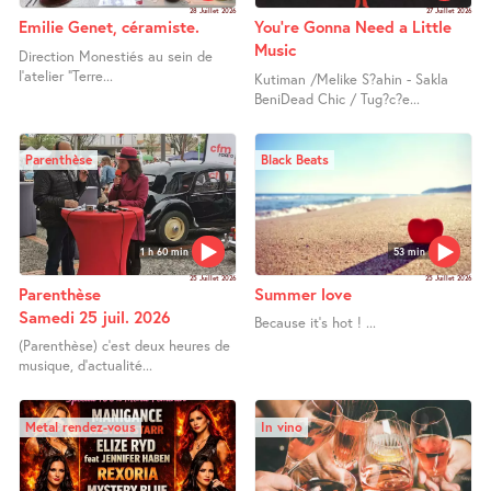
28 Juillet 2026
27 Juillet 2026
Emilie Genet, céramiste.
You’re Gonna Need a Little
Music
Direction Monestiés au sein de
l’atelier "Terre...
Kutiman /Melike S?ahin - Sakla
BeniDead Chic / Tug?c?e...
Parenthèse
Black Beats
1 h 60 min
53 min
25 Juillet 2026
25 Juillet 2026
Parenthèse
Summer love
Samedi 25 juil. 2026
Because it’s hot ! ...
(Parenthèse) c’est deux heures de
musique, d’actualité...
Metal rendez-vous
In vino