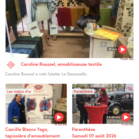
10 min
15 Août 2026
Caroline Roussel, ennoblisseuse textile
Caroline Roussel a créé l’atelier La Demoiselle...
Les mains d’or
Parenthèse
11 min
1 h 60 min
08 Août 2026
01 Août 2026
Camille Blasco Yago,
Parenthèse
tapissière d’ameublement
Samedi 01 août 2026