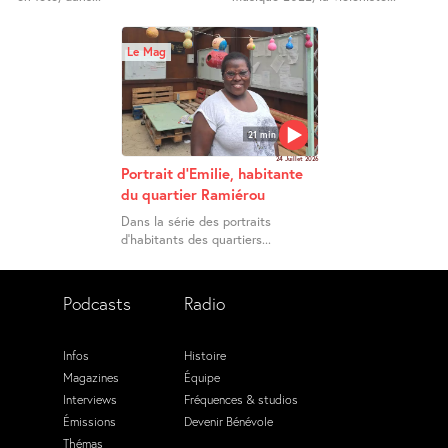
Le Mag
21 min
24 Juillet 2026
Portrait d’Emilie, habitante
du quartier Ramiérou
Dans la série des portraits
d’habitants des quartiers...
Podcasts
Radio
Infos
Histoire
Magazines
Équipe
Interviews
Fréquences & studios
Émissions
Devenir Bénévole
Thémas