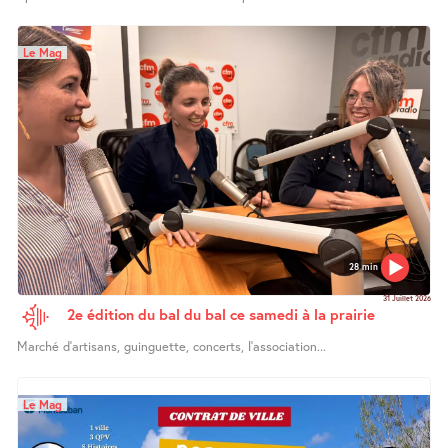
Le Mag
28 min
31 Juillet 2026
2e édition du bal du bal ce samedi à la prairie
Marché d’artisans, guinguette, concerts, l’association...
Le Mag