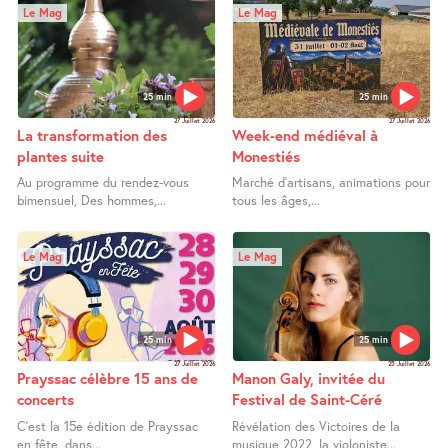
Le Mag
Le Mag
25 min
25 min
27 Juillet 2026
27 Juillet 2026
La transformation des
Week-end médiéval à
plantes suite
Monestiés
Au programme du rendez-vous
Marché d’artisans, animations pour
bimensuel, Des hommes,...
tous les âges,...
Le Mag
Le Mag
25 min
25 min
27 Juillet 2026
25 Juillet 2026
Prayssac célèbre 15 ans de
Manon Galy, invitée du
concerts
Festival de Saint-Céré
C’est la 15e édition de Prayssac
Révélation des Victoires de la
en fête, dans...
musique 2022, la violoniste...