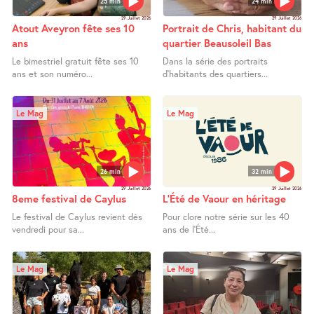
25 min
24 min
29 Juillet 2026
29 Juillet 2026
Atout Aveyron fête ses 10
Portrait de Chris, habitant du
ans
quartier Beausoleil Bas
Le bimestriel gratuit fête ses 10
Dans la série des portraits
ans et son numéro...
d’habitants des quartiers...
Le Mag
Le Mag
26 min
32 min
29 Juillet 2026
29 Juillet 2026
8eme festival de Caylus
L’Été de Vaour en héritage
Le festival de Caylus revient dès
Pour clore notre série sur les 40
vendredi pour sa...
ans de l’Été...
Le Mag
Le Mag