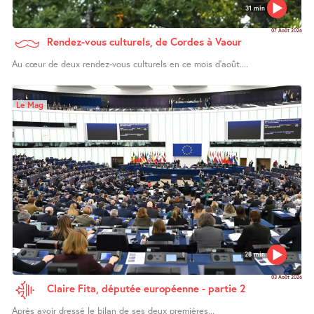
31 min
07 Août 2026
Rendez-vous culturels, de Cordes à Vaour
Au cœur de deux rendez-vous culturels en ce mois d’août....
Le Mag
28 min
03 Août 2026
Claire Fita, députée européenne - partie 2
Après avoir dressé le bilan de ses deux premières...