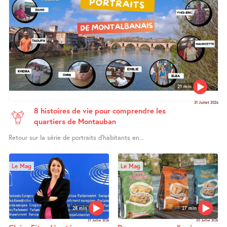
21 min
31 Juillet 2026
8 histoires de vie pour comprendre les
quartiers de Montauban
Retour sur la série de portraits d’habitants en...
Le Mag
Le Mag
28 min
27 min
31 Juillet 2026
30 Juillet 2026