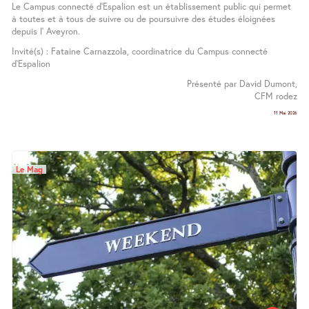
Le Campus connecté d’Espalion est un établissement public qui permet
à toutes et à tous de suivre ou de poursuivre des études éloignées
depuis l’ Aveyron.
Invité(s) : Fataine Carnazzola, coordinatrice du Campus connecté
d’Espalion
Présenté par David Dumont,
CFM rodez
11 Mai 2026
Le Mag