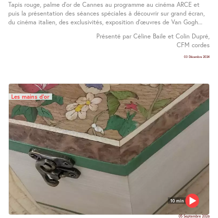
Tapis rouge, palme d’or de Cannes au programme au cinéma ARCE et
puis la présentation des séances spéciales à découvrir sur grand écran,
du cinéma italien, des exclusivités, exposition d’œuvres de Van Gogh...
Présenté par Céline Baile et Colin Dupré,
CFM cordes
03 Décembre 2024
Les mains d’or
10 min
05 Septembre 2026