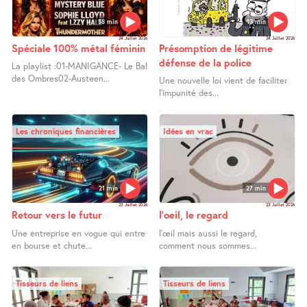
58 min
13 min
24 Juillet 2026
24 Juillet 2026
Spéciale 100% métal féminin
Présomption de légitime
défense de la police
La playlist :01-MANIGANCE- Le Bal
des Ombres02-Austeen...
Une nouvelle loi vient de faciliter
l’impunité des...
Les chroniques financières
Idées en vrac
21 min
27 min
23 Juillet 2026
23 Juillet 2026
Retour vers le futur
l’oeil, le regard
Une entreprise en vogue qui entre
l’œil mais aussi le regard,
en bourse et chute...
comment nous sommes...
Tisseurs de liens
Tisseurs de liens