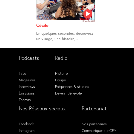
1 min
23 Juillet 2026
Cécile
En quelques secondes, découvrez
un visage, une histoire,...
Podcasts
Radio
Infos
Histoire
Magazines
Équipe
Interviews
Fréquences & studios
Émissions
Devenir Bénévole
Thémas
Nos Réseaux sociaux
Partenariat
Facebook
Nos partenaires
Instagram
Communiquer sur CFM