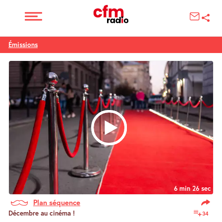
Émissions
6 min 26 sec
Plan séquence
Décembre au cinéma !
34