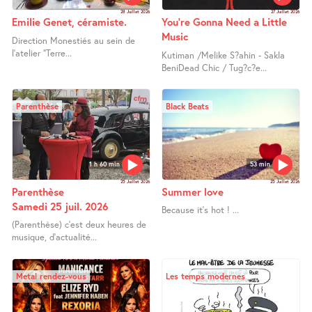
28 Juillet 2026
27 Juillet 2026
Emilie Genet, céramiste.
You’re Gonna Need a Little
Music
Direction Monestiés au sein de
l’atelier "Terre...
Kutiman /Melike S?ahin - Sakla
BeniDead Chic / Tug?c?e...
Parenthèse
Black Beats
1 h 60 min
53 min
25 Juillet 2026
25 Juillet 2026
Parenthèse
Summer love
Samedi 25 juil. 2026
Because it’s hot ! ...
(Parenthèse) c’est deux heures de
musique, d’actualité...
Metal rendez-vous
Les temps modernes