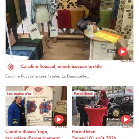
10 min
15 Août 2026
Caroline Roussel, ennoblisseuse textile
Caroline Roussel a créé l’atelier La Demoiselle...
Les mains d’or
Parenthèse
11 min
1 h 60 min
08 Août 2026
01 Août 2026
Camille Blasco Yago,
Parenthèse
tapissière d’ameublement
Samedi 01 août 2026