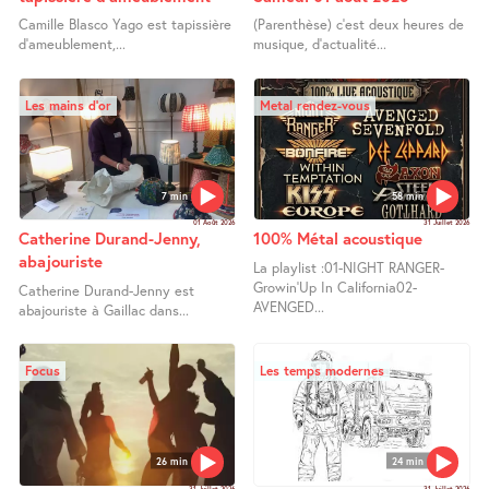
Camille Blasco Yago est tapissière
(Parenthèse) c’est deux heures de
d’ameublement,...
musique, d’actualité...
Les mains d’or
Metal rendez-vous
7 min
58 min
01 Août 2026
31 Juillet 2026
Catherine Durand-Jenny,
100% Métal acoustique
abajouriste
La playlist :01-NIGHT RANGER-
Growin’Up In California02-
Catherine Durand-Jenny est
AVENGED...
abajouriste à Gaillac dans...
Focus
Les temps modernes
26 min
24 min
31 Juillet 2026
31 Juillet 2026