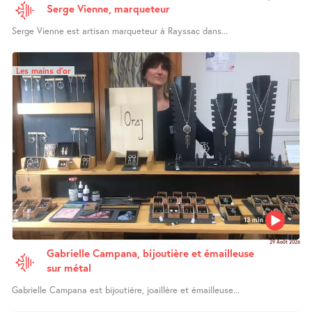
Serge Vienne, marqueteur
Serge Vienne est artisan marqueteur à Rayssac dans...
Les mains d’or
13 min
29 Août 2026
Gabrielle Campana, bijoutière et émailleuse
sur métal
Gabrielle Campana est bijoutière, joaillère et émailleuse...