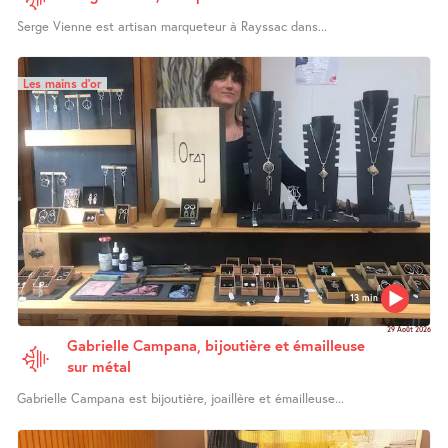
Serge Vienne est artisan marqueteur à Rayssac dans...
Les mains d’or
13 min
29 Août 2026
Gabrielle Campana, bijoutière et émailleuse
sur métal
Gabrielle Campana est bijoutière, joaillère et émailleuse...