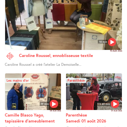
10 min
15 Août 2026
Caroline Roussel, ennoblisseuse textile
Caroline Roussel a créé l’atelier La Demoiselle...
Les mains d’or
Parenthèse
11 min
1 h 60 min
08 Août 2026
01 Août 2026
Camille Blasco Yago,
Parenthèse
tapissière d’ameublement
Samedi 01 août 2026