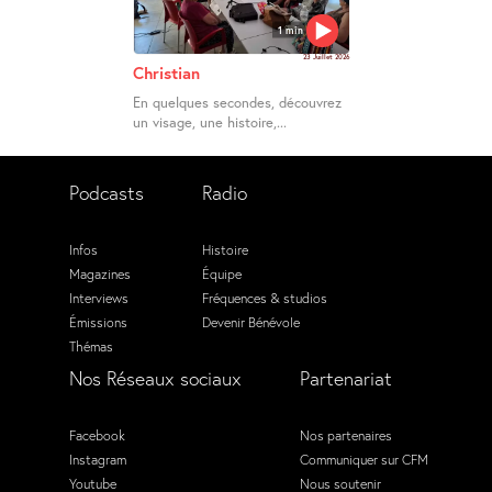
1 min
23 Juillet 2026
Christian
En quelques secondes, découvrez
un visage, une histoire,...
Podcasts
Radio
Infos
Histoire
Magazines
Équipe
Interviews
Fréquences & studios
Émissions
Devenir Bénévole
Thémas
Nos Réseaux sociaux
Partenariat
Facebook
Nos partenaires
Instagram
Communiquer sur CFM
Youtube
Nous soutenir