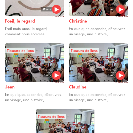
27 min
1 min
23 Juillet 2026
23 Juillet 2026
l’oeil, le regard
Christine
l’œil mais aussi le regard,
En quelques secondes, découvrez
comment nous sommes...
un visage, une histoire,...
Tisseurs de liens
Tisseurs de liens
1 min
1 min
23 Juillet 2026
23 Juillet 2026
Jean
Claudine
En quelques secondes, découvrez
En quelques secondes, découvrez
un visage, une histoire,...
un visage, une histoire,...
Tisseurs de liens