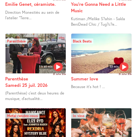
Emilie Genet, céramiste.
You’re Gonna Need a Little
Music
Direction Monestiés au sein de
l’atelier "Terre...
Kutiman /Melike S?ahin - Sakla
BeniDead Chic / Tug?c?e...
Parenthèse
Black Beats
1 h 60 min
53 min
25 Juillet 2026
25 Juillet 2026
Parenthèse
Summer love
Samedi 25 juil. 2026
Because it’s hot ! ...
(Parenthèse) c’est deux heures de
musique, d’actualité...
Metal rendez-vous
In vino