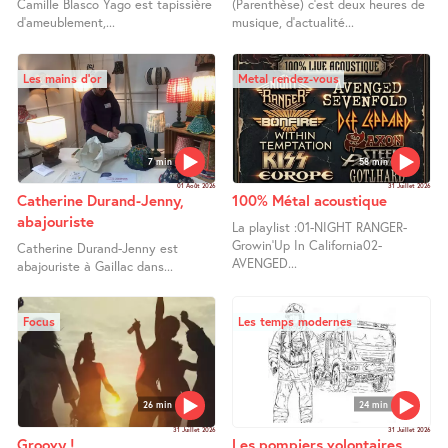
Camille Blasco Yago est tapissière
(Parenthèse) c’est deux heures de
d’ameublement,...
musique, d’actualité...
Les mains d’or
Metal rendez-vous
7 min
58 min
01 Août 2026
31 Juillet 2026
Catherine Durand-Jenny,
100% Métal acoustique
abajouriste
La playlist :01-NIGHT RANGER-
Growin’Up In California02-
Catherine Durand-Jenny est
AVENGED...
abajouriste à Gaillac dans...
Focus
Les temps modernes
26 min
24 min
31 Juillet 2026
31 Juillet 2026
Groovy !
Les pompiers volontaires