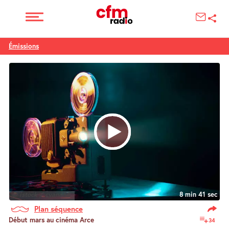
Émissions
© istock / cyano66
8 min 41 sec
Plan séquence
Début mars au cinéma Arce
34