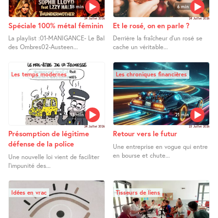
58 min
6 min
24 Juillet 2026
24 Juillet 2026
Spéciale 100% métal féminin
Et le rosé, on en parle ?
La playlist :01-MANIGANCE- Le Bal
Derrière la fraîcheur d’un rosé se
des Ombres02-Austeen...
cache un véritable...
Les temps modernes
Les chroniques financières
13 min
21 min
24 Juillet 2026
23 Juillet 2026
Présomption de légitime
Retour vers le futur
défense de la police
Une entreprise en vogue qui entre
en bourse et chute...
Une nouvelle loi vient de faciliter
l’impunité des...
Idées en vrac
Tisseurs de liens