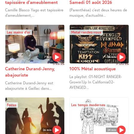
tapissière d’ameublement
Samedi 01 août 2026
Camille Blasco Yago est tapissière
(Parenthèse) c’est deux heures de
d’ameublement,...
musique, d’actualité...
Les mains d’or
Metal rendez-vous
7 min
58 min
01 Août 2026
31 Juillet 2026
Catherine Durand-Jenny,
100% Métal acoustique
abajouriste
La playlist :01-NIGHT RANGER-
Growin’Up In California02-
Catherine Durand-Jenny est
AVENGED...
abajouriste à Gaillac dans...
Focus
Les temps modernes
26 min
24 min