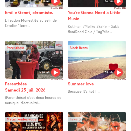
8 min
56 min
28 Juillet 2026
27 Juillet 2026
Emilie Genet, céramiste.
You’re Gonna Need a Little
Music
Direction Monestiés au sein de
l’atelier "Terre...
Kutiman /Melike S?ahin - Sakla
BeniDead Chic / Tug?c?e...
Parenthèse
Black Beats
1 h 60 min
53 min
25 Juillet 2026
25 Juillet 2026
Parenthèse
Summer love
Samedi 25 juil. 2026
Because it’s hot ! ...
(Parenthèse) c’est deux heures de
musique, d’actualité...
Metal rendez-vous
In vino