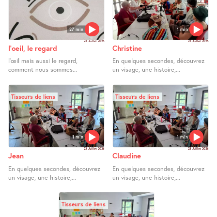
27 min
1 min
23 Juillet 2026
23 Juillet 2026
l’oeil, le regard
Christine
l’œil mais aussi le regard,
En quelques secondes, découvrez
comment nous sommes...
un visage, une histoire,...
Tisseurs de liens
Tisseurs de liens
1 min
1 min
23 Juillet 2026
23 Juillet 2026
Jean
Claudine
En quelques secondes, découvrez
En quelques secondes, découvrez
un visage, une histoire,...
un visage, une histoire,...
Tisseurs de liens