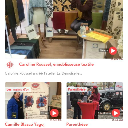
10 min
15 Août 2026
Caroline Roussel, ennoblisseuse textile
Caroline Roussel a créé l’atelier La Demoiselle...
Les mains d’or
Parenthèse
11 min
1 h 60 min
08 Août 2026
01 Août 2026
Camille Blasco Yago,
Parenthèse