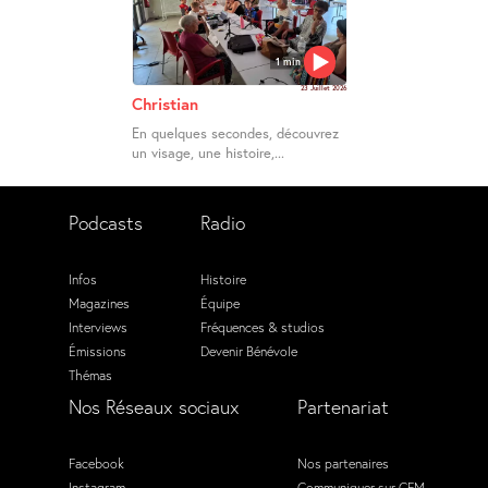
1 min
23 Juillet 2026
Christian
En quelques secondes, découvrez
un visage, une histoire,...
Podcasts
Radio
Infos
Histoire
Magazines
Équipe
Interviews
Fréquences & studios
Émissions
Devenir Bénévole
Thémas
Nos Réseaux sociaux
Partenariat
Facebook
Nos partenaires
Instagram
Communiquer sur CFM