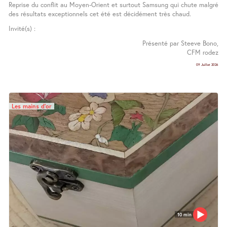
Reprise du conflit au Moyen-Orient et surtout Samsung qui chute malgré
des résultats exceptionnels cet été est décidément très chaud.
Invité(s) :
Présenté par Steeve Bono,
CFM rodez
09 Juillet 2026
Les mains d’or
10 min