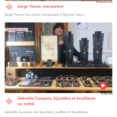
05 Septembre 2026
Serge Vienne, marqueteur
Serge Vienne est artisan marqueteur à Rayssac dans...
Les mains d’or
13 min
29 Août 2026
Gabrielle Campana, bijoutière et émailleuse
sur métal
Gabrielle Campana est bijoutière, joaillère et émailleuse...