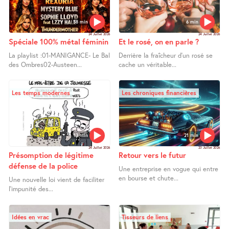
58 min
6 min
24 Juillet 2026
24 Juillet 2026
Spéciale 100% métal féminin
Et le rosé, on en parle ?
La playlist :01-MANIGANCE- Le Bal
Derrière la fraîcheur d’un rosé se
des Ombres02-Austeen...
cache un véritable...
Les temps modernes
Les chroniques financières
13 min
21 min
24 Juillet 2026
23 Juillet 2026
Présomption de légitime
Retour vers le futur
défense de la police
Une entreprise en vogue qui entre
en bourse et chute...
Une nouvelle loi vient de faciliter
l’impunité des...
Idées en vrac
Tisseurs de liens