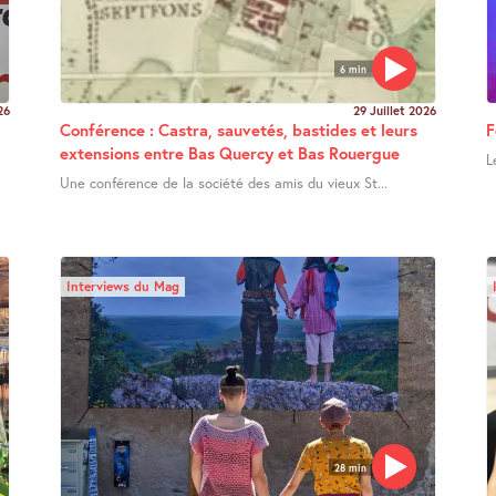
6 min
26
29 Juillet 2026
Conférence : Castra, sauvetés, bastides et leurs
F
extensions entre Bas Quercy et Bas Rouergue
L
Une conférence de la société des amis du vieux St...
Interviews du Mag
28 min