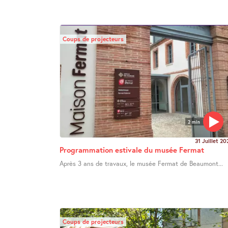
Coups de projecteurs
2 min
31 Juillet 20
Programmation estivale du musée Fermat
Après 3 ans de travaux, le musée Fermat de Beaumont...
Coups de projecteurs