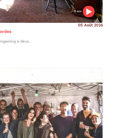
5 min
05 Août 2026
Cordes
trogaming à deux...