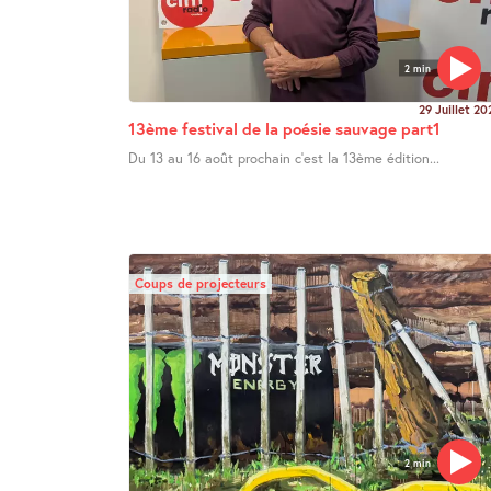
2 min
29 Juillet 20
13ème festival de la poésie sauvage part1
Du 13 au 16 août prochain c’est la 13ème édition...
Coups de projecteurs
2 min