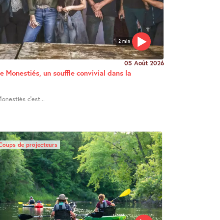
2 min
05 Août 2026
e Monestiés, un souffle convivial dans la
onestiés c’est...
Coups de projecteurs