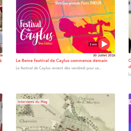
2 min
26
30 Juillet 2026
à
Le 8eme festival de Caylus commence demain
C
d
Le festival de Caylus revient dès vendredi pour sa...
L
Interviews du Mag