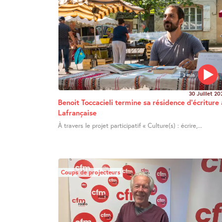
2 min
30 Juillet 20
Benoit Toccacieli termine sa résidence d’écriture 
Lafrançaise
À travers le projet participatif « Culture(s) : écrire,...
Coups de projecteurs