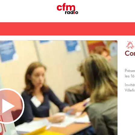
Co
Prése
les 1
Invité
Ville