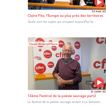
28 min
03 Août 20
Claire Fita, l’Europe au plus près des territoires
Quels sont les sujets qui occupent aujourd’hui le...
Coups de projecteurs
2 min
31 Juillet 20
13ème Festival de la poésie sauvage part2
Le festival de la poésie sauvage revient à La Salvetat...