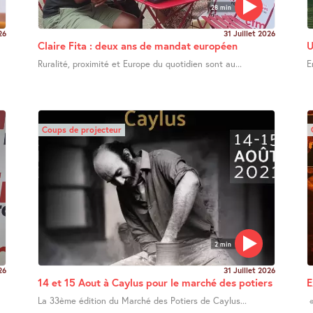
28 min
26
31 Juillet 2026
Claire Fita : deux ans de mandat européen
U
Ruralité, proximité et Europe du quotidien sont au...
E
Coups de projecteur
2 min
26
31 Juillet 2026
14 et 15 Aout à Caylus pour le marché des potiers
E
La 33ème édition du Marché des Potiers de Caylus...
«