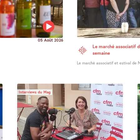
11 min
05 Août 2026
Le marché associatif d
semaine
Le marché associatif et estival de M
Interviews du Mag