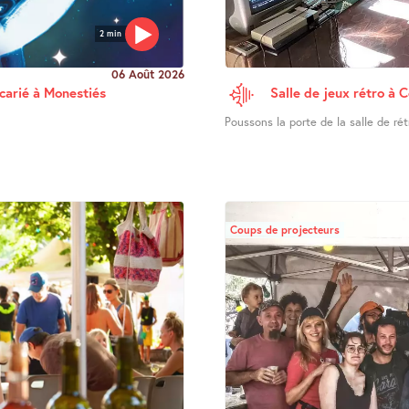
2 min
06 Août 2026
ucarié à Monestiés
Salle de jeux rétro à 
Poussons la porte de la salle de ré
Coups de projecteurs