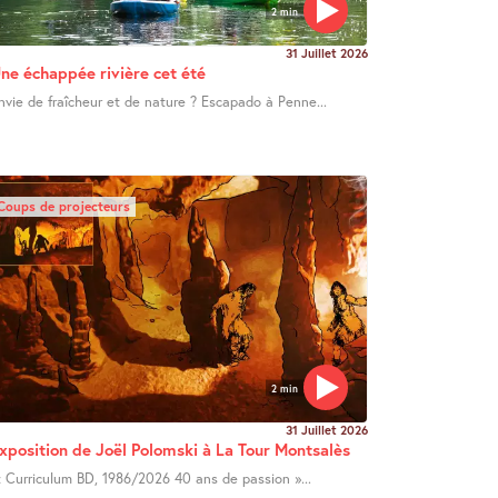
2 min
31 Juillet 2026
ne échappée rivière cet été
nvie de fraîcheur et de nature ? Escapado à Penne...
Coups de projecteurs
2 min
31 Juillet 2026
xposition de Joël Polomski à La Tour Montsalès
 Curriculum BD, 1986/2026 40 ans de passion »...