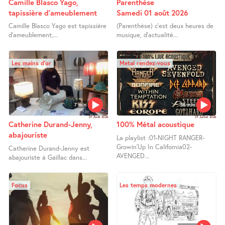
Camille Blasco Yago,
Parenthèse
tapissière d’ameublement
Samedi 01 août 2026
Camille Blasco Yago est tapissière
(Parenthèse) c’est deux heures de
d’ameublement,...
musique, d’actualité...
Les mains d’or
Metal rendez-vous
7 min
58 min
01 Août 2026
31 Juillet 2026
Catherine Durand-Jenny,
100% Métal acoustique
abajouriste
La playlist :01-NIGHT RANGER-
Growin’Up In California02-
Catherine Durand-Jenny est
AVENGED...
abajouriste à Gaillac dans...
Focus
Les temps modernes