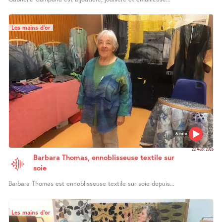
Les mains d’or
6 min
22 Août 2026
Barbara Thomas, ennoblisseuse textile sur
soie
Barbara Thomas est ennoblisseuse textile sur soie depuis...
Les mains d’or