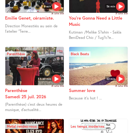
8 min
56 min
28 Juillet 2026
27 Juillet 2026
Emilie Genet, céramiste.
You’re Gonna Need a Little
Music
Direction Monestiés au sein de
l’atelier "Terre...
Kutiman /Melike S?ahin - Sakla
BeniDead Chic / Tug?c?e...
Parenthèse
Black Beats
1 h 60 min
53 min
25 Juillet 2026
25 Juillet 2026
Parenthèse
Summer love
Samedi 25 juil. 2026
Because it’s hot ! ...
(Parenthèse) c’est deux heures de
musique, d’actualité...
Metal rendez-vous
Les temps modernes