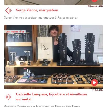
05 Septembre 2026
Serge Vienne, marqueteur
Serge Vienne est artisan marqueteur à Rayssac dans...
Les mains d’or
13 min
29 Août 2026
Gabrielle Campana, bijoutière et émailleuse
sur métal
Gabrielle Campana est bijoutière, joaillère et émailleuse...