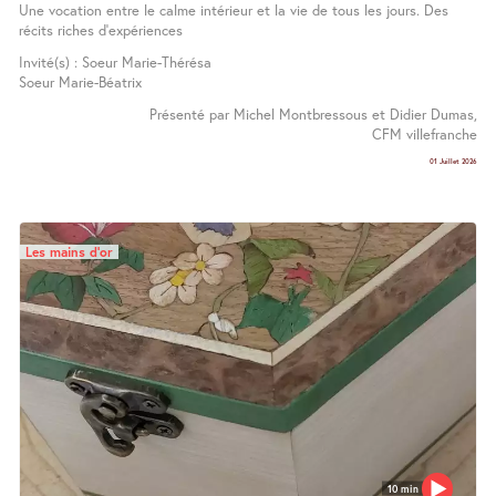
Une vocation entre le calme intérieur et la vie de tous les jours. Des
récits riches d’expériences
Invité(s) : Soeur Marie-Thérésa
Soeur Marie-Béatrix
Présenté par Michel Montbressous et Didier Dumas,
CFM villefranche
01 Juillet 2026
Les mains d’or
10 min