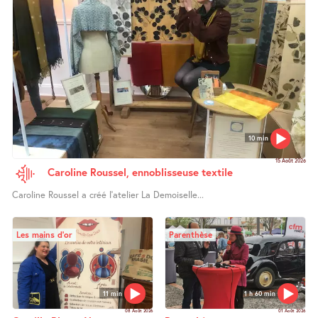
10 min
15 Août 2026
Caroline Roussel, ennoblisseuse textile
Caroline Roussel a créé l’atelier La Demoiselle...
Les mains d’or
Parenthèse
11 min
1 h 60 min
08 Août 2026
01 Août 2026