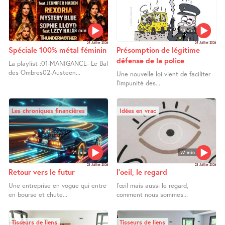
58 min
13 min
24 Juillet 2026
24 Juillet 2026
Spéciale 100% métal féminin
Présomption de légitime
défense de la police
La playlist :01-MANIGANCE- Le Bal
des Ombres02-Austeen...
Une nouvelle loi vient de faciliter
l’impunité des...
Les chroniques financières
Idées en vrac
21 min
27 min
23 Juillet 2026
23 Juillet 2026
Retour vers le futur
l’oeil, le regard
Une entreprise en vogue qui entre
l’œil mais aussi le regard,
en bourse et chute...
comment nous sommes...
Tisseurs de liens
Tisseurs de liens