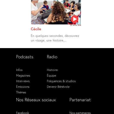
1 min
23 Juillet 2026
Cécile
En quelques secondes, découvrez
un visage, une histoire,...
Podcasts
Radio
Infos
Histoire
Magazines
Équipe
Interviews
Fréquences & studios
Émissions
Devenir Bénévole
Thémas
Nos Réseaux sociaux
Partenariat
Facebook
Nos partenaires