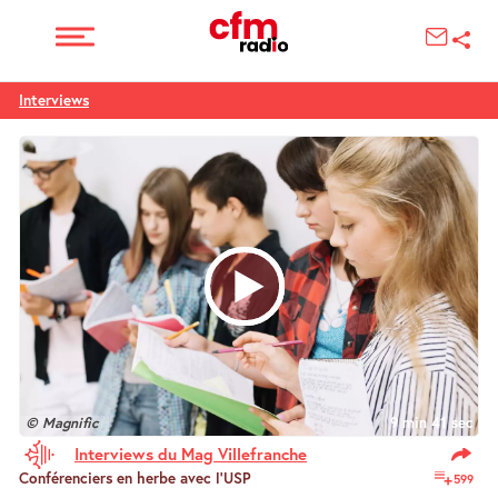
Interviews
© Magnific
9 min 41 sec
Interviews du Mag Villefranche
Conférenciers en herbe avec l’USP
599