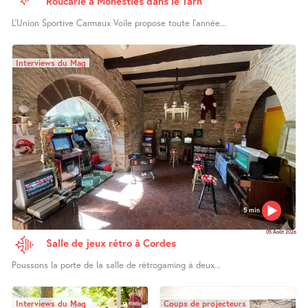
Roucarié à Monestiés dans le Tarn
L’Union Sportive Carmaux Voile propose toute l’année...
Interviews du Mag
5 min
05 Août 2026
Salle de jeux rétro à Cordes
Poussons la porte de la salle de rétrogaming à deux...
Interviews du Mag
Coups de projecteurs