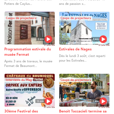
Potiers de Caylus...
ans de passion »...
Coups de projecteurs
Coups de projecteurs
2 min
2 min
31 Juillet 2026
30 Juillet 2026
Programmation estivale du
Estivales de Nages
musée Fermat
Dès le lundi 3 août, c’est reparti
pour les Estivales...
Après 3 ans de travaux, le musée
Fermat de Beaumont...
Interviews du Mag
Coups de projecteurs
13 min
2 min
30 Juillet 2026
30 Juillet 2026
30ème Festival des
Benoit Toccacieli termine sa