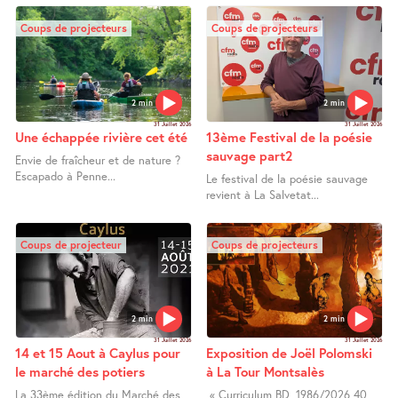
Coups de projecteurs
Coups de projecteurs
2 min
2 min
31 Juillet 2026
31 Juillet 2026
Une échappée rivière cet été
13ème Festival de la poésie
sauvage part2
Envie de fraîcheur et de nature ?
Escapado à Penne...
Le festival de la poésie sauvage
revient à La Salvetat...
Coups de projecteur
Coups de projecteurs
2 min
2 min
31 Juillet 2026
31 Juillet 2026
14 et 15 Aout à Caylus pour
Exposition de Joël Polomski
le marché des potiers
à La Tour Montsalès
La 33ème édition du Marché des
« Curriculum BD, 1986/2026 40