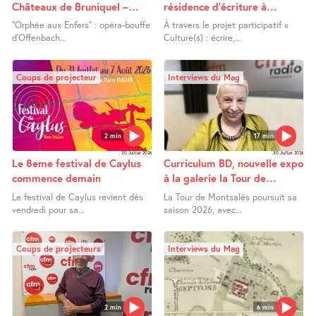
Châteaux de Bruniquel –
résidence d’écriture à
Orphée aux Enfers
Lafrançaise
"Orphée aux Enfers" : opéra-bouffe
À travers le projet participatif «
d’Offenbach...
Culture(s) : écrire,...
Coups de projecteur
Interviews du Mag
2 min
17 min
30 Juillet 2026
30 Juillet 2026
Le 8eme festival de Caylus
Curriculum BD, nouvelle expo
commence demain
à la galerie la Tour de
Montsalès
Le festival de Caylus revient dès
La Tour de Montsalès poursuit sa
vendredi pour sa...
saison 2026, avec...
Coups de projecteurs
Interviews du Mag
2 min
6 min