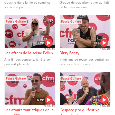
Cousine dans la vie et complice
Groupe de pop alternative qui fait
sur scène pour un...
de la musique avec...
Pause Guitare
Pause Guitare
9 min
14 min
10 Juillet 2026
10 Juillet 2026
Les afters de la scène Pollux
Dirty Fonzy
A la fin des concerts, la fête se
Vingt ans de route, des centaines
poursuit place de...
de concerts à travers...
Pause Guitare
Pause Guitare
10 min
8 min
10 Juillet 2026
10 Juillet 2026
Les atours touristiques de la
L’espace pro du festival