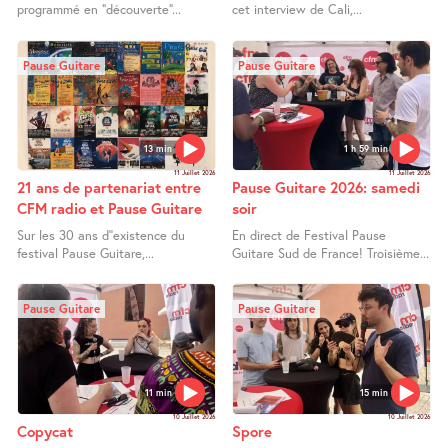
programmé en "découverte"...
cet interview de Cali,...
Pause Guitare
Pause Guitare
13 min
1 h 59 min
11 Juillet 2026
11 Juillet 2026
21 ans de partenariat entre
Pause Guitare 2026: samedi
CFM radio et Pause Guitare
soir
Sur les 30 ans d’’existence du
En direct de Festival Pause
festival Pause Guitare,...
Guitare Sud de France! Troisième...
Pause Guitare
Pause Guitare
11 min
15 min
10 Juillet 2026
10 Juillet 2026
Copycat
Spore