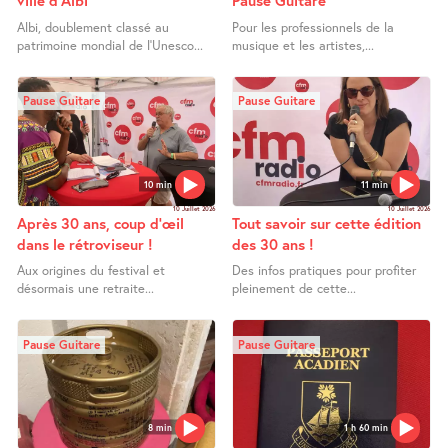
ville d’Albi
Pause Guitare
Albi, doublement classé au
Pour les professionnels de la
patrimoine mondial de l’Unesco...
musique et les artistes,...
Pause Guitare
Pause Guitare
10 min
11 min
10 Juillet 2026
10 Juillet 2026
Après 30 ans, coup d’œil
Tout savoir sur cette édition
dans le rétroviseur !
des 30 ans !
Aux origines du festival et
Des infos pratiques pour profiter
désormais une retraite...
pleinement de cette...
Pause Guitare
Pause Guitare
8 min
1 h 60 min