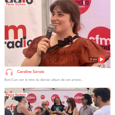
Pause Guitare
12 min
11 Juillet 2026
Caroline Savoie
Rom-Com est le titre du dernier album de cet artiste...
Pause Guitare