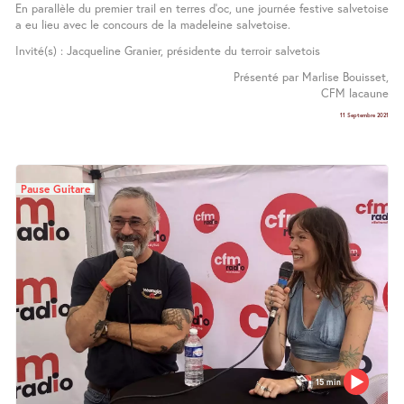
En parallèle du premier trail en terres d’oc, une journée festive salvetoise
a eu lieu avec le concours de la madeleine salvetoise.
Invité(s) : Jacqueline Granier, présidente du terroir salvetois
Présenté par Marlise Bouisset,
CFM lacaune
11 Septembre 2021
Pause Guitare
15 min