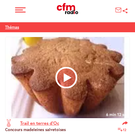
Thémas
6 min 12 sec
Trail en terres d’Oc
Concours madeleines salvetoises
12