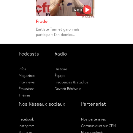
12 min
09 Juillet 2026
Prade
L’artiste Tarn et garonnais
participait l’an dernier...
Podcasts
Radio
Infos
Histoire
Magazines
Équipe
Interviews
Fréquences & studios
Émissions
Devenir Bénévole
Thémas
Nos Réseaux sociaux
Partenariat
Facebook
Nos partenaires
Instagram
Communiquer sur CFM
Youtube
Nous soutenir