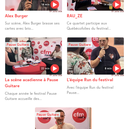
14 min
14 min
09 Juillet 2026
09 Juillet 2026
Alex Burger
RAU_ZE
Sur scène, Alex Burger brasse ses
Ce quartet participe aux
cartes avec brio...
Québécofolies du festival...
Pause Guitare
Pause Guitare
22 min
8 min
09 Juillet 2026
09 Juillet 2026
La scène acadienne à Pause
L’équipe Run du festival
Guitare
Avec l’équipe Run du festival
Pause...
Chaque année le festival Pause
Guitare accueille des...
Pause Guitare