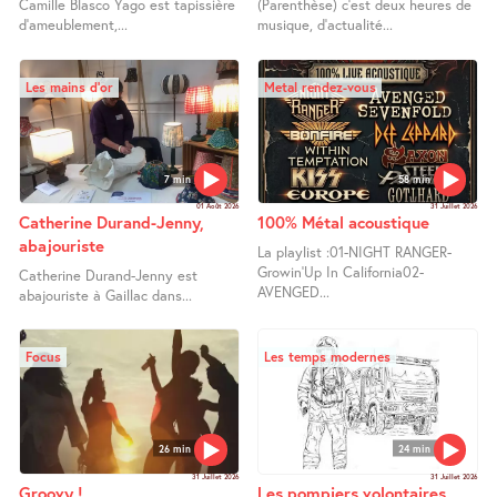
Camille Blasco Yago est tapissière
(Parenthèse) c’est deux heures de
d’ameublement,...
musique, d’actualité...
Les mains d’or
Metal rendez-vous
7 min
58 min
01 Août 2026
31 Juillet 2026
Catherine Durand-Jenny,
100% Métal acoustique
abajouriste
La playlist :01-NIGHT RANGER-
Growin’Up In California02-
Catherine Durand-Jenny est
AVENGED...
abajouriste à Gaillac dans...
Focus
Les temps modernes
26 min
24 min
31 Juillet 2026
31 Juillet 2026
Groovy !
Les pompiers volontaires