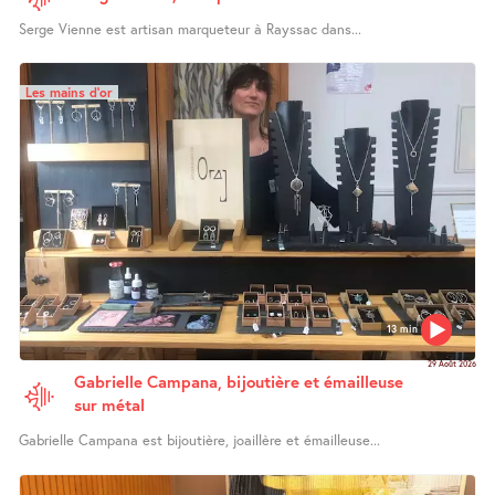
Serge Vienne est artisan marqueteur à Rayssac dans...
Les mains d’or
13 min
29 Août 2026
Gabrielle Campana, bijoutière et émailleuse
sur métal
Gabrielle Campana est bijoutière, joaillère et émailleuse...