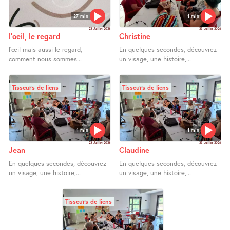
27 min
1 min
23 Juillet 2026
23 Juillet 2026
l’oeil, le regard
Christine
l’œil mais aussi le regard,
En quelques secondes, découvrez
comment nous sommes...
un visage, une histoire,...
Tisseurs de liens
Tisseurs de liens
1 min
1 min
23 Juillet 2026
23 Juillet 2026
Jean
Claudine
En quelques secondes, découvrez
En quelques secondes, découvrez
un visage, une histoire,...
un visage, une histoire,...
Tisseurs de liens