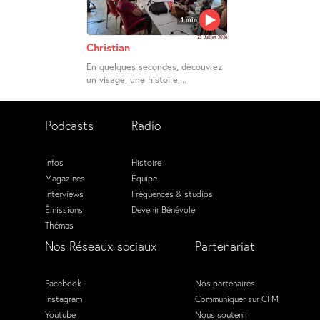
1 min
23 Juillet 2026
Christian
En quelques secondes, découvrez
un visage, une histoire,...
Podcasts
Radio
Infos
Histoire
Magazines
Équipe
Interviews
Fréquences & studios
Émissions
Devenir Bénévole
Thémas
Nos Réseaux sociaux
Partenariat
Facebook
Nos partenaires
Instagram
Communiquer sur CFM
Youtube
Nous soutenir