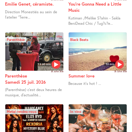
Emilie Genet, céramiste.
You’re Gonna Need a Little
Music
Direction Monestiés au sein de
l’atelier "Terre...
Kutiman /Melike S?ahin - Sakla
BeniDead Chic / Tug?c?e...
Parenthèse
Black Beats
1 h 60 min
53 min
25 Juillet 2026
25 Juillet 2026
Parenthèse
Summer love
Samedi 25 juil. 2026
Because it’s hot ! ...
(Parenthèse) c’est deux heures de
musique, d’actualité...
Metal rendez-vous
In vino