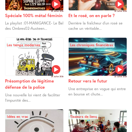
58 min
6 min
24 Juillet 2026
24 Juillet 2026
Spéciale 100% métal féminin
Et le rosé, on en parle ?
La playlist :01-MANIGANCE- Le Bal
Derrière la fraîcheur d’un rosé se
des Ombres02-Austeen...
cache un véritable...
Les temps modernes
Les chroniques financières
13 min
21 min
24 Juillet 2026
23 Juillet 2026
Présomption de légitime
Retour vers le futur
défense de la police
Une entreprise en vogue qui entre
en bourse et chute...
Une nouvelle loi vient de faciliter
l’impunité des...
Idées en vrac
Tisseurs de liens