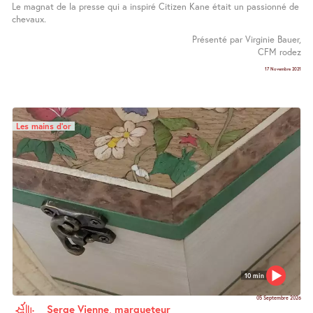
Le magnat de la presse qui a inspiré Citizen Kane était un passionné de
chevaux.
Présenté par Virginie Bauer,
CFM rodez
17 Novembre 2021
Les mains d’or
10 min
05 Septembre 2026
Serge Vienne, marqueteur