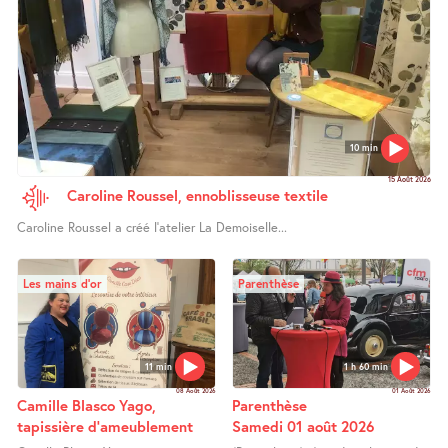
10 min
15 Août 2026
Caroline Roussel, ennoblisseuse textile
Caroline Roussel a créé l’atelier La Demoiselle...
Les mains d’or
Parenthèse
11 min
1 h 60 min
08 Août 2026
01 Août 2026
Camille Blasco Yago,
Parenthèse
tapissière d’ameublement
Samedi 01 août 2026