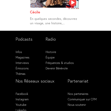
1 min
23 Juillet 2026
Cécile
En quelques secondes, découvrez
un visage, une histoire,...
Podcasts
Radio
Infos
Histoire
Magazines
Équipe
Interviews
Fréquences & studios
Émissions
Devenir Bénévole
Thémas
Nos Réseaux sociaux
Partenariat
Facebook
Nos partenaires
Instagram
Communiquer sur CFM
Youtube
Nous soutenir
Linkedin