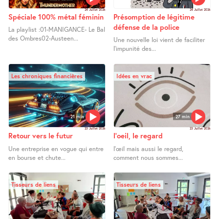
24 Juillet 2026
24 Juillet 2026
Spéciale 100% métal féminin
Présomption de légitime
défense de la police
La playlist :01-MANIGANCE- Le Bal
des Ombres02-Austeen...
Une nouvelle loi vient de faciliter
l’impunité des...
Les chroniques financières
Idées en vrac
21 min
27 min
23 Juillet 2026
23 Juillet 2026
Retour vers le futur
l’oeil, le regard
Une entreprise en vogue qui entre
l’œil mais aussi le regard,
en bourse et chute...
comment nous sommes...
Tisseurs de liens
Tisseurs de liens