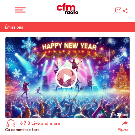
Émissions
2 h 38 sec
6 7 8 Live and more
Ca commence fort
241