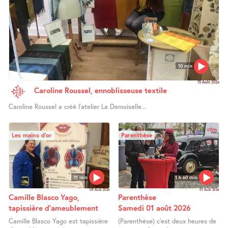
10 min
15 Août 2026
Caroline Roussel, ennoblisseuse textile
Caroline Roussel a créé l’atelier La Demoiselle...
Les mains d’or
Parenthèse
11 min
1 h 60 min
08 Août 2026
01 Août 2026
Camille Blasco Yago,
Parenthèse
tapissière d’ameublement
Samedi 01 août 2026
Camille Blasco Yago est tapissière
(Parenthèse) c’est deux heures de