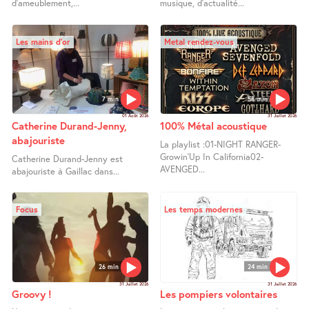
d’ameublement,...
musique, d’actualité...
Les mains d’or
Metal rendez-vous
7 min
58 min
01 Août 2026
31 Juillet 2026
Catherine Durand-Jenny,
100% Métal acoustique
abajouriste
La playlist :01-NIGHT RANGER-
Growin’Up In California02-
Catherine Durand-Jenny est
AVENGED...
abajouriste à Gaillac dans...
Focus
Les temps modernes
26 min
24 min
31 Juillet 2026
31 Juillet 2026
Groovy !
Les pompiers volontaires