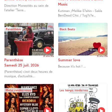
Music
Direction Monestiés au sein de
l’atelier "Terre...
Kutiman /Melike S?ahin - Sakla
BeniDead Chic / Tug?c?e...
Parenthèse
Black Beats
1 h 60 min
53 min
25 Juillet 2026
25 Juillet 2026
Parenthèse
Summer love
Samedi 25 juil. 2026
Because it’s hot ! ...
(Parenthèse) c’est deux heures de
musique, d’actualité...
Metal rendez-vous
Les temps modernes
58 min
13 min