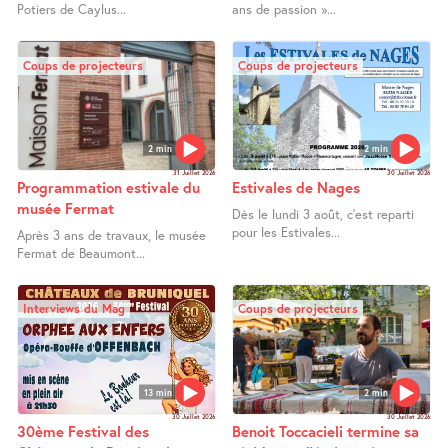
Potiers de Caylus...
ans de passion »...
Coups de projecteurs
Coups de projecteurs
2 min
2 min
31 Juillet 2026
30 Juillet 2026
Programmation estivale du
Estivales de Nages
musée Fermat
Dès le lundi 3 août, c’est reparti
pour les Estivales...
Après 3 ans de travaux, le musée
Fermat de Beaumont...
Interviews du Mag
Coups de projecteurs
13 min
2 min
30 Juillet 2026
30 Juillet 2026
30ème Festival des
Benoit Toccacieli termine sa