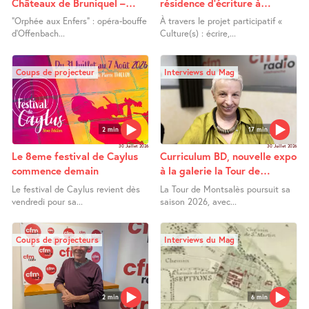
Châteaux de Bruniquel –
résidence d’écriture à
Orphée aux Enfers
Lafrançaise
"Orphée aux Enfers" : opéra-bouffe
À travers le projet participatif «
d’Offenbach...
Culture(s) : écrire,...
Coups de projecteur
Interviews du Mag
2 min
17 min
30 Juillet 2026
30 Juillet 2026
Le 8eme festival de Caylus
Curriculum BD, nouvelle expo
commence demain
à la galerie la Tour de
Montsalès
Le festival de Caylus revient dès
La Tour de Montsalès poursuit sa
vendredi pour sa...
saison 2026, avec...
Coups de projecteurs
Interviews du Mag
2 min
6 min