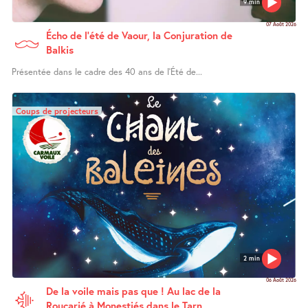
9 min
07 Août 2026
Écho de l’été de Vaour, la Conjuration de
Balkis
Présentée dans le cadre des 40 ans de l’Été de...
Coups de projecteurs
2 min
06 Août 2026
De la voile mais pas que ! Au lac de la
Roucarié à Monestiés dans le Tarn