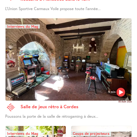
L’Union Sportive Carmaux Voile propose toute l’année...
Interviews du Mag
5 min
05 Août 2026
Salle de jeux rétro à Cordes
Poussons la porte de la salle de rétrogaming à deux...
Interviews du Mag
Coups de projecteurs