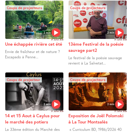
Coups de projecteurs
Coups de projecteurs
2 min
2 min
31 Juillet 2026
31 Juillet 2026
Une échappée rivière cet été
13ème Festival de la poésie
sauvage part2
Envie de fraîcheur et de nature ?
Escapado à Penne...
Le festival de la poésie sauvage
revient à La Salvetat...
Coups de projecteur
Coups de projecteurs
2 min
2 min
31 Juillet 2026
31 Juillet 2026
14 et 15 Aout à Caylus pour
Exposition de Joël Polomski
le marché des potiers
à La Tour Montsalès
La 33ème édition du Marché des
« Curriculum BD, 1986/2026 40