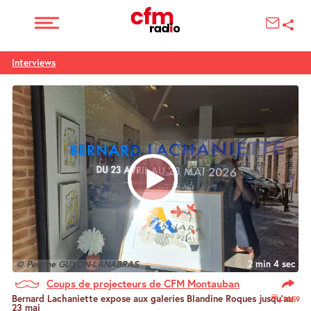
Interviews
© Perrine GUYON-LANABRAS
2 min 4 sec
Coups de projecteurs de CFM Montauban
Bernard Lachaniette expose aux galeries Blandine Roques jusqu’au
1059
23 mai