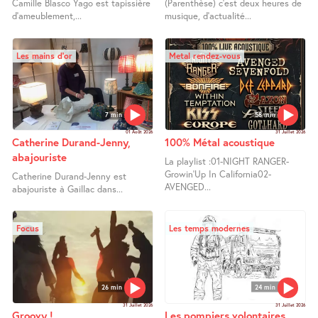
Camille Blasco Yago est tapissière
(Parenthèse) c’est deux heures de
d’ameublement,...
musique, d’actualité...
Les mains d’or
Metal rendez-vous
7 min
58 min
01 Août 2026
31 Juillet 2026
Catherine Durand-Jenny,
100% Métal acoustique
abajouriste
La playlist :01-NIGHT RANGER-
Growin’Up In California02-
Catherine Durand-Jenny est
AVENGED...
abajouriste à Gaillac dans...
Focus
Les temps modernes
26 min
24 min
31 Juillet 2026
31 Juillet 2026
Groovy !
Les pompiers volontaires