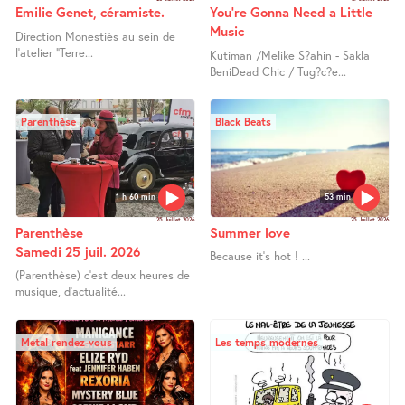
Emilie Genet, céramiste.
You’re Gonna Need a Little
Music
Direction Monestiés au sein de
l’atelier "Terre...
Kutiman /Melike S?ahin - Sakla
BeniDead Chic / Tug?c?e...
Parenthèse
Black Beats
1 h 60 min
53 min
25 Juillet 2026
25 Juillet 2026
Parenthèse
Summer love
Samedi 25 juil. 2026
Because it’s hot ! ...
(Parenthèse) c’est deux heures de
musique, d’actualité...
Metal rendez-vous
Les temps modernes