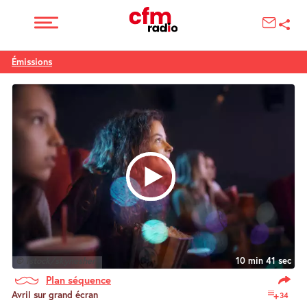
Émissions
© istock/skynesher
10 min 41 sec
Plan séquence
Avril sur grand écran
34