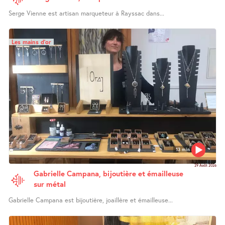
Serge Vienne est artisan marqueteur à Rayssac dans...
Les mains d’or
13 min
29 Août 2026
Gabrielle Campana, bijoutière et émailleuse
sur métal
Gabrielle Campana est bijoutière, joaillère et émailleuse...