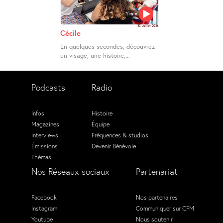
1 min
23 Juillet 2026
Cécile
En quelques secondes, découvrez
un visage, une histoire,...
Podcasts
Radio
Infos
Histoire
Magazines
Équipe
Interviews
Fréquences & studios
Émissions
Devenir Bénévole
Thémas
Nos Réseaux sociaux
Partenariat
Facebook
Nos partenaires
Instagram
Communiquer sur CFM
Youtube
Nous soutenir