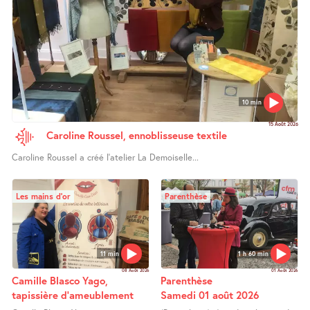
10 min
15 Août 2026
Caroline Roussel, ennoblisseuse textile
Caroline Roussel a créé l’atelier La Demoiselle...
Les mains d’or
Parenthèse
11 min
1 h 60 min
08 Août 2026
01 Août 2026
Camille Blasco Yago,
Parenthèse
tapissière d’ameublement
Samedi 01 août 2026