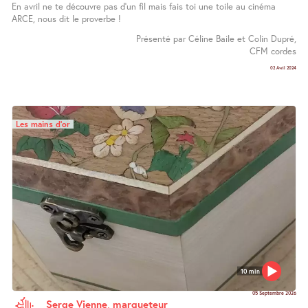
En avril ne te découvre pas d’un fil mais fais toi une toile au cinéma
ARCE, nous dit le proverbe !
Présenté par Céline Baile et Colin Dupré,
CFM cordes
02 Avril 2024
Les mains d’or
10 min
05 Septembre 2026
Serge Vienne, marqueteur