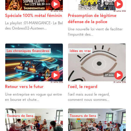
58 min
13 min
24 Juillet 2026
24 Juillet 2026
Spéciale 100% métal féminin
Présomption de légitime
défense de la police
La playlist :01-MANIGANCE- Le Bal
des Ombres02-Austeen...
Une nouvelle loi vient de faciliter
l’impunité des...
Les chroniques financières
Idées en vrac
21 min
27 min
23 Juillet 2026
23 Juillet 2026
Retour vers le futur
l’oeil, le regard
Une entreprise en vogue qui entre
l’œil mais aussi le regard,
en bourse et chute...
comment nous sommes...
Tisseurs de liens
Tisseurs de liens